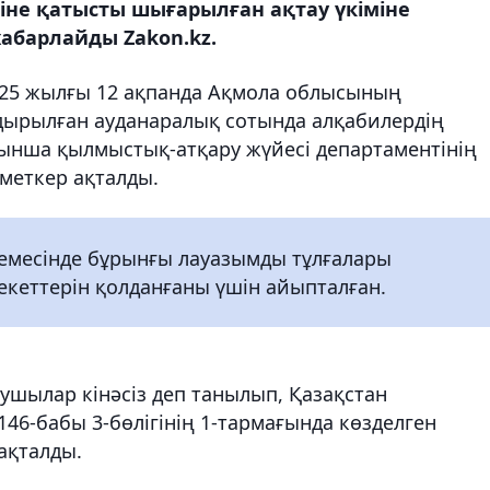
іне қатысты шығарылған ақтау үкіміне
хабарлайды Zakon.kz.
025 жылғы 12 ақпанда Ақмола облысының
дырылған ауданаралық сотында алқабилердің
ынша қылмыстық-атқару жүйесі департаментінің
меткер ақталды.
кемесінде бұрынғы лауазымды тұлғалары
екеттерін қолданғаны үшін айыпталған.
лушылар кінәсіз деп танылып, Қазақстан
46-бабы 3-бөлігінің 1-тармағында көзделген
ақталды.