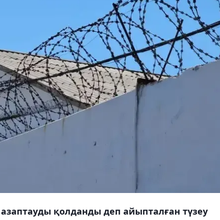
азаптауды қолданды деп айыпталған түзеу