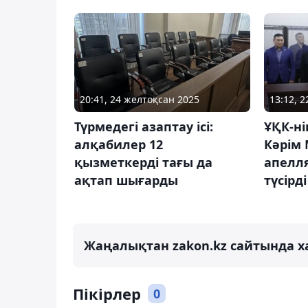
20:41, 24 желтоқсан 2025
13:12, 
Түрмедегі азаптау ісі:
ҰҚК-н
алқабилер 12
Кәрім 
қызметкерді тағы да
апелл
ақтап шығарды
түсірді
Жаңалықтан zakon.kz сайтында х
Пікірлер
0