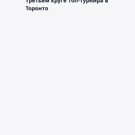
третьем круге топ-турнира в
Торонто