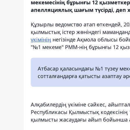
мекемесінің бұрынғы 12 қызметкер
апелляциялық шағым түсірді, деп 
Құзырлы ведомство атап өткендей, 2
қылмыстық істер жөніндегі мамандан
үкімінің
негізінде Ақмола облысы бой
"№1 мекеме" РММ-нің бұрынғы 12 қыз
Атбасар қаласындағы №1 түзеу ме
сотталғандарға қатысты азаптау әр
Алқабилердің үкіміне сәйкес, айыпта
Республикасы Қылмыстық кодексінің 1
қылмысты жасаудағы айып бойынша 