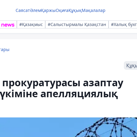
Саясат
Әлем
Қаржы
Оқиға
Құқық
Мақалалар
#Қазақмыс
#Салыстырмалы Қазақстан
#Халық бухг
тары
Құқ
прокуратурасы азаптау
у үкіміне апелляциялық