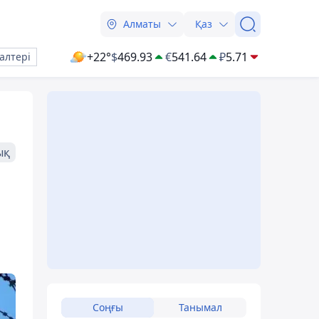
Алматы
Қаз
+22°
$
469.93
€
541.64
₽
5.71
алтері
ық
Соңғы
Танымал