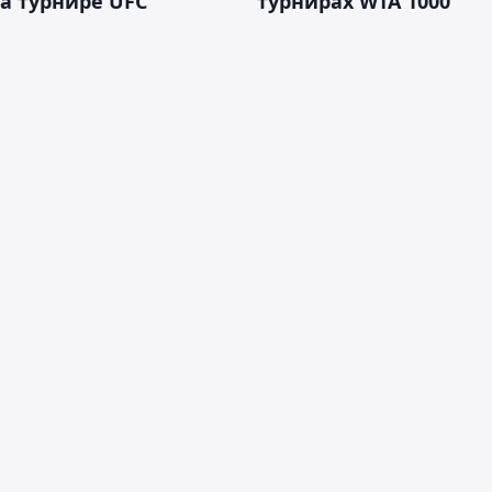
а турнире UFC
турнирах WTA 1000