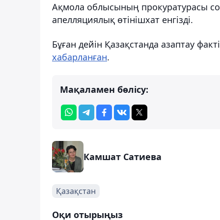
Ақмола облысының прокуратурасы сот 
апелляциялық өтінішхат енгізді.
Бұған дейін Қазақстанда азаптау фак
хабарланған
.
Мақаламен бөлісу:
Камшат Сатиева
Қазақстан
Оқи отырыңыз