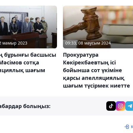
22 мамыр 2023
09:33, 08 маусым 2024
ің бұрынғы басшысы
Прокуратура
Мәсімов сотқа
Көкірекбаевтың ісі
яциялық шағым
бойынша сот үкіміне
қарсы апелляциялық
шағым түсірмек ниетте
абардар болыңыз: