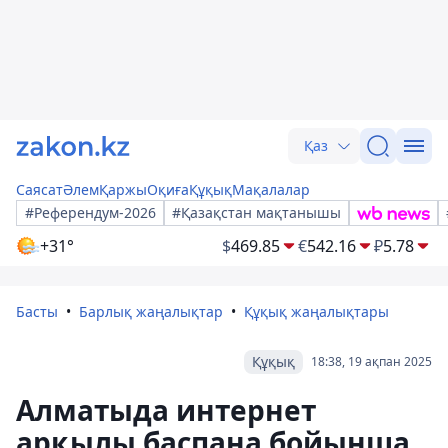
Қаз
Саясат
Әлем
Қаржы
Оқиға
Құқық
Мақалалар
#Референдум-2026
#Қазақстан мақтанышы
+31°
$
469.85
€
542.16
₽
5.78
Басты
Барлық жаңалықтар
Құқық жаңалықтары
Құқық
18:38, 19 ақпан 2025
Алматыда интернет
арқылы баспана бойынша