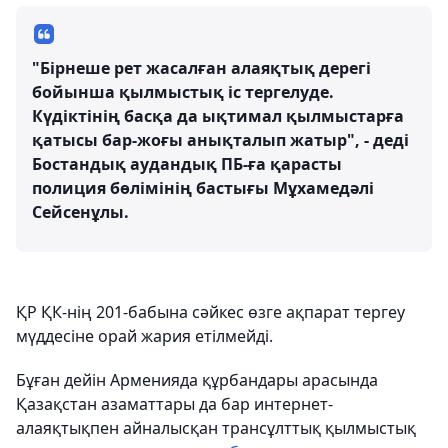
"Бірнеше рет жасалған алаяқтық дерегі
бойынша қылмыстық іс тергелуде.
Күдіктінің басқа да ықтимал қылмыстарға
қатысы бар-жоғы анықталып жатыр", - деді
Бостандық аудандық ПБ-ға қарасты
полиция бөлімінің бастығы Мұхамедәлі
Сейсенұлы.
ҚР ҚК-нің 201-бабына сәйкес өзге ақпарат тергеу
мүддесіне орай жария етілмейді.
Бұған дейін Арменияда құрбандары арасында
Қазақстан азаматтары да бар интернет-
алаяқтықпен айналысқан трансұлттық қылмыстық