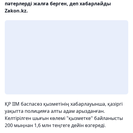
пәтерлерді жалға берген, деп хабарлайды
Zakon.kz.
ҚР ІІМ баспасөз қызметінің хабарлауынша, қазіргі
уақытта полицияға алты адам арызданған.
Келтірілген шығын көлемі "қызметке" байланысты
200 мыңнан 1,6 млн теңгеге дейін өзгереді.