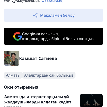
топ құрықталғанын
жазғанбыз
.
Мақаламен бөлісу
Google-ға қосылып,
жаңалықтарды бірінші болып оқыңыз
Камшат Сатиева
Алматы
Алаяқтардан сақ болыңыз
Оқи отырыңыз
Алматыда интернет арқылы үй
жалдаушыларды алдаған күдікті