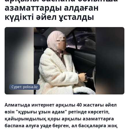
азаматтарды алдаған
күдікті әйел ұсталды
Сурет: polisia.kz
Алматыда интернет арқылы 40 жастағы әйел
өзін "құрығы ұзын адам" ретінде көрсетіп,
қайырымдылық қоры арқылы азаматтарға
баспана алуға уәде берген, ал басқаларға жоқ