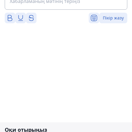
Пікір жазу
Оқи отырыңыз