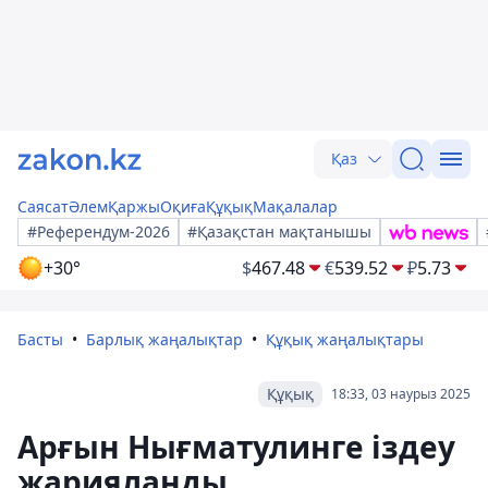
Қаз
Саясат
Әлем
Қаржы
Оқиға
Құқық
Мақалалар
#Референдум-2026
#Қазақстан мақтанышы
+30°
$
467.48
€
539.52
₽
5.73
Басты
Барлық жаңалықтар
Құқық жаңалықтары
Құқық
18:33, 03 наурыз 2025
Арғын Нығматулинге іздеу
жарияланды