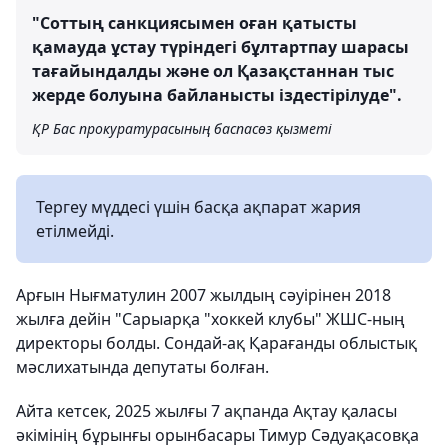
"Соттың санкциясымен оған қатысты
қамауда ұстау түріндегі бұлтартпау шарасы
тағайындалды және ол Қазақстаннан тыс
жерде болуына байланысты іздестірілуде".
ҚР Бас прокуратурасының баспасөз қызметі
Тергеу мүддесі үшін басқа ақпарат жария
етілмейді.
Арғын Нығматулин 2007 жылдың сәуірінен 2018
жылға дейін "Сарыарқа "хоккей клубы" ЖШС-ның
директоры болды. Сондай-ақ Қарағанды облыстық
мәслихатында депутаты болған.
Айта кетсек, 2025 жылғы 7 ақпанда Ақтау қаласы
әкімінің бұрынғы орынбасары Тимур Сәдуақасовқа