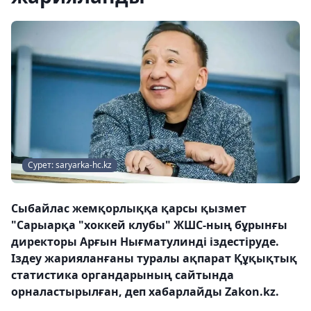
Сурет: saryarka-hc.kz
Сыбайлас жемқорлыққа қарсы қызмет
"Сарыарқа "хоккей клубы" ЖШС-ның бұрынғы
директоры Арғын Нығматулинді іздестіруде.
Іздеу жарияланғаны туралы ақпарат Құқықтық
статистика органдарының сайтында
орналастырылған, деп хабарлайды Zakon.kz.