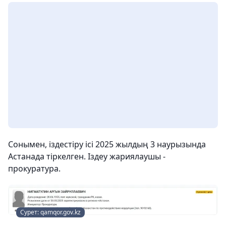
Сонымен, іздестіру ісі 2025 жылдың 3 наурызында
Астанада тіркелген. Іздеу жариялаушы -
прокуратура.
Сурет: qamqor.gov.kz