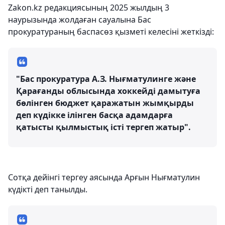
Zakon.kz редакциясының 2025 жылдың 3
наурызында жолдаған сауалына Бас
прокуратураның баспасөз қызметі келесіні жеткізді:
"Бас прокуратура А.З. Нығматулинге және
Қарағанды облысында хоккейді дамытуға
бөлінген бюджет қаражатын жымқырды
деп күдікке ілінген басқа адамдарға
қатысты қылмыстық істі тергеп жатыр".
Сотқа дейінгі тергеу аясында Арғын Нығматулин
күдікті деп танылды.