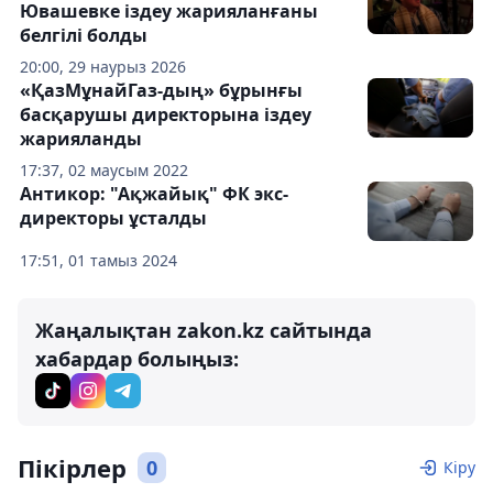
Ювашевке іздеу жарияланғаны
белгілі болды
20:00, 29 наурыз 2026
«ҚазМұнайГаз-дың» бұрынғы
басқарушы директорына іздеу
жарияланды
17:37, 02 маусым 2022
Антикор: "Ақжайық" ФК экс-
директоры ұсталды
17:51, 01 тамыз 2024
Жаңалықтан zakon.kz сайтында
хабардар болыңыз:
Пікірлер
0
Кіру