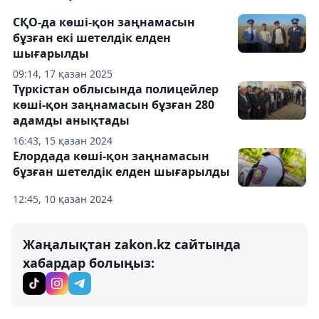
СҚО-да көші-қон заңнамасын
бұзған екі шетелдік елден
шығарылды
09:14, 17 қазан 2025
Түркістан облысында полицейлер
көші-қон заңнамасын бұзған 280
адамды анықтады
16:43, 15 қазан 2024
Елордада көші-қон заңнамасын
бұзған шетелдік елден шығарылды
12:45, 10 қазан 2024
Жаңалықтан zakon.kz сайтында
хабардар болыңыз: