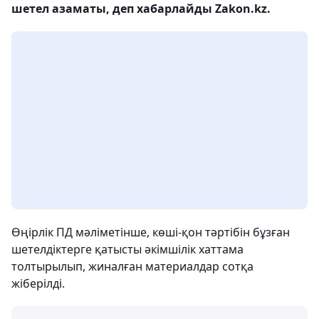
шетел азаматы, деп хабарлайды Zakon.kz.
Өңірлік ПД мәліметінше, көші-қон тәртібін бұзған
шетелдіктерге қатысты әкімшілік хаттама
толтырылып, жиналған материалдар сотқа
жіберілді.