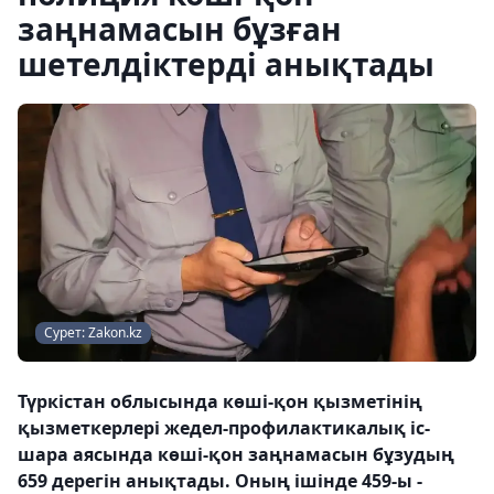
заңнамасын бұзған
шетелдіктерді анықтады
Сурет: Zakon.kz
Түркістан облысында көші-қон қызметінің
қызметкерлері жедел-профилактикалық іс-
шара аясында көші-қон заңнамасын бұзудың
659 дерегін анықтады. Оның ішінде 459-ы -