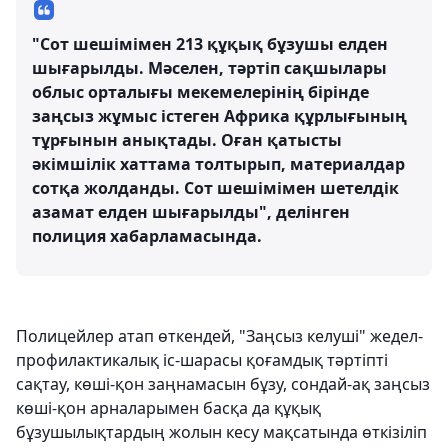
"Сот шешімімен 213 құқық бұзушы елден
шығарылды. Мәселен, тәртіп сақшылары
облыс орталығы мекемелерінің бірінде
заңсыз жұмыс істеген Африка құрлығының
тұрғынын анықтады. Оған қатысты
әкімшілік хаттама толтырып, материалдар
сотқа жолданды. Сот шешімімен шетелдік
азамат елден шығарылды", делінген
полиция хабарламасында.
Полицейлер атап өткендей, "Заңсыз келуші" жедел-
профилактикалық іс-шарасы қоғамдық тәртіпті
сақтау, көші-қон заңнамасын бұзу, сондай-ақ заңсыз
көші-қон арналарымен басқа да құқық
бұзушылықтардың жолын кесу мақсатында өткізіліп