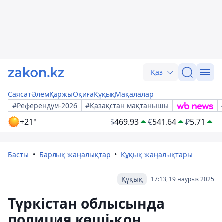
Қаз
Саясат
Әлем
Қаржы
Оқиға
Құқық
Мақалалар
#Референдум-2026
#Қазақстан мақтанышы
+21°
$
469.93
€
541.64
₽
5.71
Басты
Барлық жаңалықтар
Құқық жаңалықтары
Құқық
17:13, 19 наурыз 2025
Түркістан облысында
полиция көші-қон