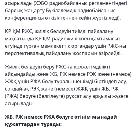
асырылады (ХЭБО радиобайланыс регламентіндегі
барлық жаңарту Бүкіләлемдік радиобайланыс
конференциясы өткізілгеннен кейін жүргізіледі).
ҚР ҚМ РЖС, жиілік белдеуін тиімді пайдалану
мақсатында ҚР ҚМ радиожиілікпен қамтамасыз
етуінде тұрған мемлекеттік органдар үшін РЖС-ны
перспективалық пайдалану жоспарын әзірлейді.
Жиілік белдеуін беру РЖС-ға қолжетімділікті
айқындайды және ЖБ, РЖ немесе РЭҚ және (немесе)
ЖЖҚ үшін РЖА бөлу туралы шешімді біртіндеп алу,
сондай-ақ РЭҚ және (немесе) ЖЖҚ үшін ЖБ, РЖ
(РЖА) беруге (белгілеуге) рұқсат алу арқылы жүзеге
асырылады.
ЖБ, РЖ немесе РЖА бөлуге өтінім мынадай
құжаттардан тұрады: