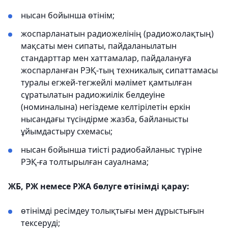
нысан бойынша өтінім;
жоспарланатын радиожелінің (радиожолақтың)
мақсаты мен сипаты, пайдаланылатын
стандарттар мен хаттамалар, пайдалануға
жоспарланған РЭҚ-тың техникалық сипаттамасы
туралы егжей-тегжейлі мәлімет қамтылған
сұратылатын радиожиілік белдеуіне
(номиналына) негіздеме келтірілетін еркін
нысандағы түсіндірме жазба, байланысты
ұйымдастыру схемасы;
нысан бойынша тиісті радиобайланыс түріне
РЭҚ-ға толтырылған сауалнама;
ЖБ, РЖ немесе РЖА бөлуге өтінімді қарау:
өтінімді ресімдеу толықтығы мен дұрыстығын
тексеруді;