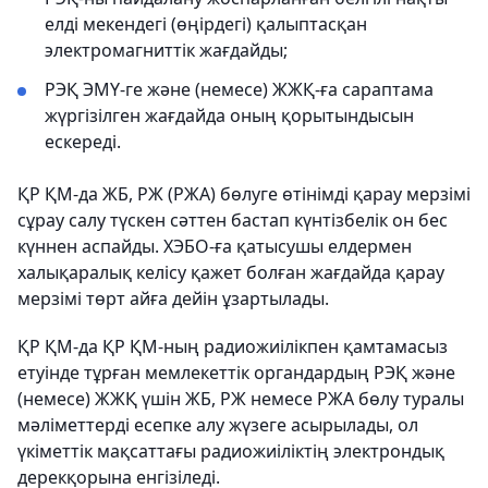
елді мекендегі (өңірдегі) қалыптасқан
электромагниттік жағдайды;
РЭҚ ЭМҮ-ге және (немесе) ЖЖҚ-ға сараптама
жүргізілген жағдайда оның қорытындысын
ескереді.
ҚР ҚМ-да ЖБ, РЖ (РЖА) бөлуге өтінімді қарау мерзімі
сұрау салу түскен сәттен бастап күнтізбелік он бес
күннен аспайды. ХЭБО-ға қатысушы елдермен
халықаралық келісу қажет болған жағдайда қарау
мерзімі төрт айға дейін ұзартылады.
ҚР ҚМ-да ҚР ҚМ-ның радиожиілікпен қамтамасыз
етуінде тұрған мемлекеттік органдардың РЭҚ және
(немесе) ЖЖҚ үшін ЖБ, РЖ немесе РЖА бөлу туралы
мәліметтерді есепке алу жүзеге асырылады, ол
үкіметтік мақсаттағы радиожиіліктің электрондық
дерекқорына енгізіледі.