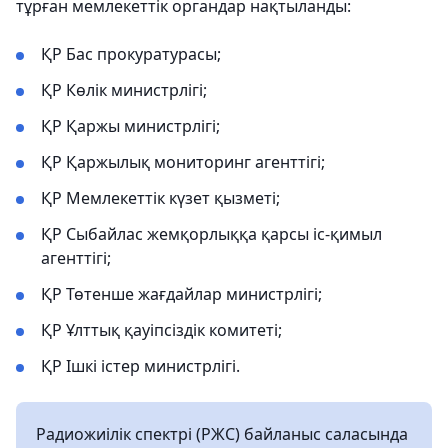
тұрған мемлекеттік органдар нақтыланды:
ҚР Бас прокуратурасы;
ҚР Көлік министрлігі;
ҚР Қаржы министрлігі;
ҚР Қаржылық мониторинг агенттігі;
ҚР Мемлекеттік күзет қызметі;
ҚР Сыбайлас жемқорлыққа қарсы іс-қимыл
агенттігі;
ҚР Төтенше жағдайлар министрлігі;
ҚР Ұлттық қауіпсіздік комитеті;
ҚР Ішкі істер министрлігі.
Радиожиілік спектрі (РЖС) байланыс саласында