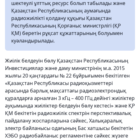
шектеулі ұлттық ресурс болып табылады және
Қазақстан Республикасының аумағында
радиожиілікті қолдану құқығы Қазақстан
Республикасының Қорғаныс министрлігі (ҚР
ҚМ) беретін рұқсат құжаттарының болуымен
куәландырылады.
Жиілік белдеуін бөлу Қазақстан Республикасының
Инвестициялар және даму министрінің м.а. 2015
жылғы 20 қаңтардағы № 22 бұйрығымен бекітілген
«Қазақстан Республикасы радиоқызметтері
арасында барлық мақсаттағы радиоэлектрондық
құралдарға арналған 3 кГц – 400 ГГц дейінгі жиіліктер
ауқымында жиіліктер белдеуін бөлу кестесі» және ҚР
ҚМ бекітетін радиожиілік спектрін перспективалық
пайдалану жоспарларына сәйкес, Халықаралық
электр байланысы одағының Бас хатшысы бекітетін
ХЭБО радиобайланыс регламентіне сәйкес жүзеге