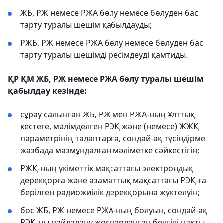
ЖБ, РЖ немесе РЖА бөлу немесе бөлуден бас
тарту туралы шешім қабылдауды;
РЖБ, РЖ немесе РЖА бөлу немесе бөлуден бас
тарту туралы шешімді ресімдеуді қамтиды.
ҚР ҚМ ЖБ, РЖ немесе РЖА бөлу туралы шешім
қабылдау кезінде:
сұрау салынған ЖБ, РЖ мен РЖА-ның Ұлттық
кестеге, мәлімделген РЭҚ және (немесе) ЖЖҚ
параметрінің талаптарға, сондай-ақ түсіндірме
жазбада мазмұндалған мәліметке сәйкестігін;
РЖҚ-ның үкіметтік мақсаттағы электрондық
дерекқорға және азаматтық мақсаттағы РЭҚ-ға
берілген радиожиілік дерекқорына жүктелуін;
бос ЖБ, РЖ немесе РЖА-ның болуын, сондай-ақ
РЭҚ-ны пайдалану жоспарланған белгілі нақты