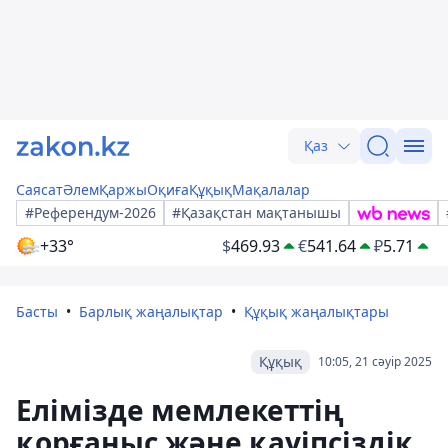
Қаз
Саясат
Әлем
Қаржы
Оқиға
Құқық
Мақалалар
#Референдум-2026
#Қазақстан мақтанышы
+33°
$
469.93
€
541.64
₽
5.71
Басты
Барлық жаңалықтар
Құқық жаңалықтары
Құқық
10:05, 21 сәуір 2025
Елімізде мемлекеттің
қорғаныс және қауіпсіздік