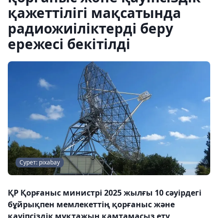
қажеттілігі мақсатында
радиожиіліктерді беру
ережесі бекітілді
Сурет: pixabay
ҚР Қорғаныс министрі 2025 жылғы 10 сәуірдегі
бұйрықпен мемлекеттің қорғаныс және
қауіпсіздік мұқтажын қамтамасыз ету