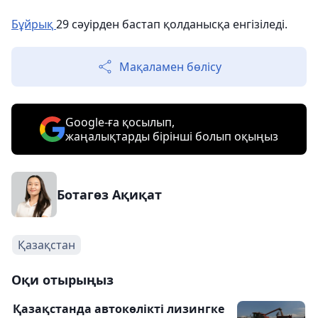
Бұйрық
29 сәуірден бастап қолданысқа енгізіледі.
Мақаламен бөлісу
Google-ға қосылып,
жаңалықтарды бірінші болып оқыңыз
Ботагөз Ақиқат
Қазақстан
Оқи отырыңыз
Қазақстанда автокөлікті лизингке