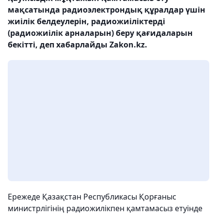
мақсатында радиоэлектрондық құралдар үшін
жиілік белдеулерін, радиожиіліктерді
(радиожиілік арналарын) беру қағидаларын
бекітті, деп хабарлайды Zakon.kz.
Ережеде Қазақстан Республикасы Қорғаныс
министрлігінің радиожилікпен қамтамасыз етуінде