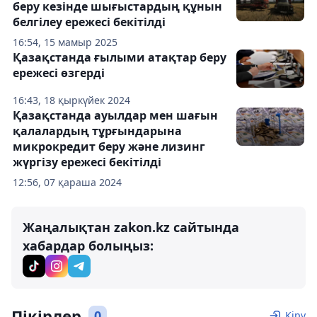
беру кезінде шығыстардың құнын
белгілеу ережесі бекітілді
16:54, 15 мамыр 2025
Қазақстанда ғылыми атақтар беру
ережесі өзгерді
16:43, 18 қыркүйек 2024
Қазақстанда ауылдар мен шағын
қалалардың тұрғындарына
микрокредит беру және лизинг
жүргізу ережесі бекітілді
12:56, 07 қараша 2024
Жаңалықтан zakon.kz сайтында
хабардар болыңыз:
Пікірлер
0
Кіру