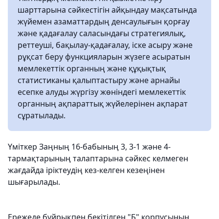
шарттарына сәйкестігін айқындау мақсатында
жүйемен азаматтардың денсаулығын қорғау
және қадағалау саласындағы стратегиялық,
реттеуші, бақылау-қадағалау, іске асыру және
рұқсат беру функцияларын жүзеге асыратын
мемлекеттік органның және құқықтық
статистиканы қалыптастыру және арнайы
есепке алуды жүргізу жөніндегі мемлекеттік
органның ақпараттық жүйелерінен ақпарат
сұратылады.
Үміткер Заңның 16-бабының 3, 3-1 және 4-
тармақтарының талаптарына сәйкес келмеген
жағдайда іріктеудің кез-келген кезеңінен
шығарылады.
Ережеде бұйрықпен бекітілген "Б" корпусының