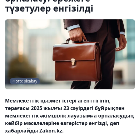
түзетулер енгізілді
Фото: pixabay
Мемлекеттік қызмет істері агенттігінің
төрағасы 2025 жылғы 23 сәуірдегі бұйрықпен
мемлекеттік әкімшілік лауазымға орналасудың
кейбір мәселелеріне өзгерістер енгізді, деп
хабарлайды Zakon.kz.