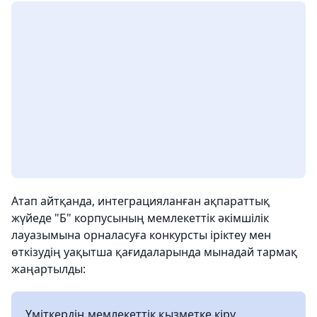
Атап айтқанда, интеграцияланған ақпараттық
жүйеде "Б" корпусының мемлекеттік әкімшілік
лауазымына орналасуға конкурсты іріктеу мен
өткізудің уақытша қағидаларында мынадай тармақ
жаңартылды:
Үміткердің мемлекеттік қызметке кіру