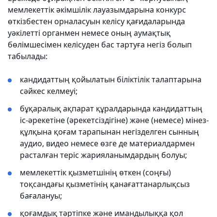
мемлекеттік әкімшілік лауазымдарына конкурс
өткізбестен орналасуын келісу қағидаларында
уәкілетті органмен немесе оның аумақтық
бөлімшесімен келісуден бас тартуға негіз болып
табылады:
кандидаттың қойылатын біліктілік талаптарына
сәйкес келмеуі;
бұқаралық ақпарат құралдарында кандидаттың
іс-әрекетіне (әрекетсіздігіне) және (немесе) мінез-
құлқына қоғам тарапынан негізделген сынның
аудио, видео немесе өзге де материалдармен
расталған теріс жарияланымдардың болуы;
мемлекеттік қызметшінің өткен (соңғы)
тоқсандағы қызметінің қанағаттанарлықсыз
бағалануы;
қоғамдық тәртіпке және имандылыққа қол