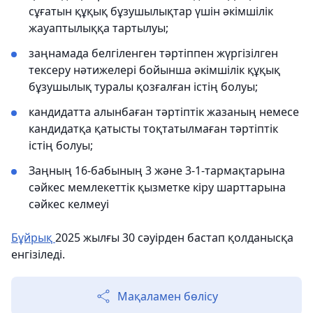
сұғатын құқық бұзушылықтар үшін әкімшілік
жауаптылыққа тартылуы;
заңнамада белгіленген тәртіппен жүргізілген
тексеру нәтижелері бойынша әкімшілік құқық
бұзушылық туралы қозғалған істің болуы;
кандидатта алынбаған тәртіптік жазаның немесе
кандидатқа қатысты тоқтатылмаған тәртіптік
істің болуы;
Заңның 16-бабының 3 және 3-1-тармақтарына
сәйкес мемлекеттік қызметке кіру шарттарына
сәйкес келмеуі
Бұйрық
2025 жылғы 30 сәуірден бастап қолданысқа
енгізіледі.
Мақаламен бөлісу