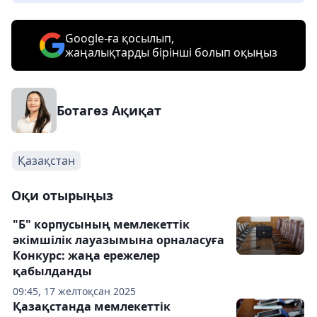
Google-ға қосылып,
жаңалықтарды бірінші болып оқыңыз
Ботагөз Ақиқат
Қазақстан
Оқи отырыңыз
"Б" корпусының мемлекеттік
әкімшілік лауазымына орналасуға
Конкурс: жаңа ережелер
қабылданды
09:45, 17 желтоқсан 2025
Қазақстанда мемлекеттік