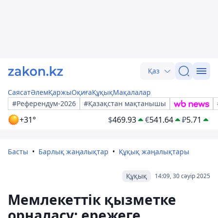
Қаз
Саясат
Әлем
Қаржы
Оқиға
Құқық
Мақалалар
#Референдум-2026
#Қазақстан мақтанышы
+31°
$
469.93
€
541.64
₽
5.71
Басты
Барлық жаңалықтар
Құқық жаңалықтары
Құқық
14:09, 30 сәуір 2025
Мемлекеттік қызметке
орналасу: ережеге