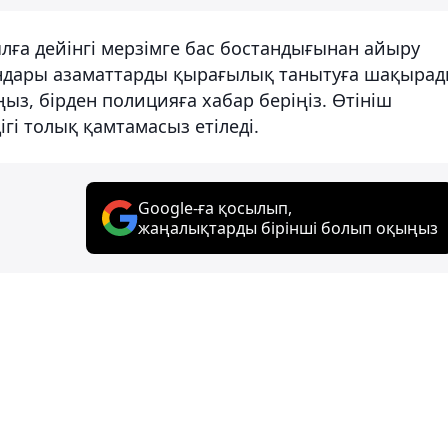
ға дейінгі мерзімге бас бостандығынан айыру
андары азаматтарды қырағылық танытуға шақырад
ңыз, бірден полицияға хабар беріңіз. Өтініш
ігі толық қамтамасыз етіледі.
Google-ға қосылып,
жаңалықтарды бірінші болып оқыңыз