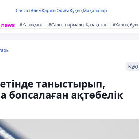
Саясат
Әлем
Қаржы
Оқиға
Құқық
Мақалалар
#Қазақмыс
#Салыстырмалы Қазақстан
#Халық бухг
тары
Құқ
ретінде таныстырып,
а бопсалаған ақтөбелік