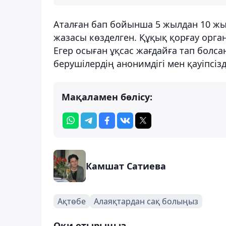
Аталған бап бойынша 5 жылдан 10 жыл
жазасы көзделген. Құқық қорғау орг
Егер осыған ұқсас жағдайға тап болса
берушілердің анонимдігі мен қауіпсізд
Мақаламен бөлісу:
Камшат Сатиева
Ақтөбе
Алаяқтардан сақ болыңыз
Оқи отырыңыз