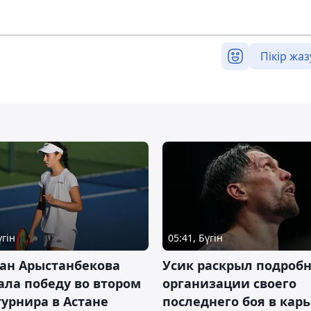
Пікір жаз
үгін
05:41, Бүгін
ан Арыстанбекова
Усик раскрыл подроб
ла победу во втором
организации своего
турнира в Астане
последнего боя в кар