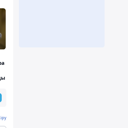
ра
ды
Кіру