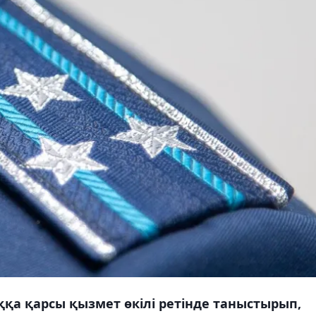
қа қарсы қызмет өкілі ретінде таныстырып,