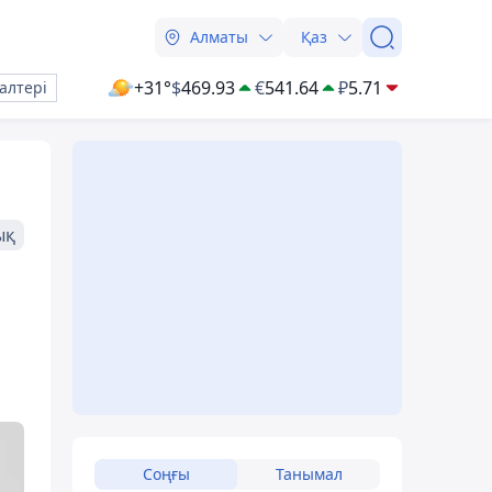
Алматы
Қаз
+31°
$
469.93
€
541.64
₽
5.71
алтері
ық
Соңғы
Танымал