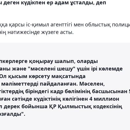
 деген күдікпен ер адам ұсталды, деп
қа қарсы іс-қимыл агенттігі мен облыстық полиц
нің нәтижесінде жүзеге асты.
сіпкерлерге қоңырау шалып, оларды
ы және "мәселені шешу" үшін ірі көлемде
. Ол қысым көрсету мақсатында
 мәліметтерді пайдаланған. Мәселен,
іктердің біріндегі кадр бөлімінің басшысынан 
ған сәтінде күдіктінің көлігінен 4 миллион
 бұл дерек бойынша ҚР Қылмыстық кодексінің
озғалды".