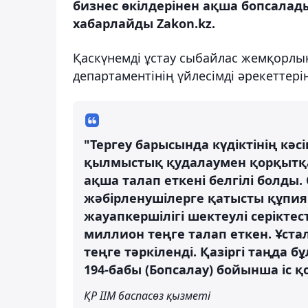
бизнес өкілдерінен ақша бопсалады
хабарлайды Zakon.kz.
Қаскүнемді ұстау сыбайлас жемқорлық
департаментінің үйлесімді әрекеттері
"Тергеу барысында күдіктінің кә
қылмыстық қудалаумен қорқытқан
ақша талап еткені белгілі болды
жәбірленушілерге қатысты құпия
жауапкершілігі шектеулі серіктест
миллион теңге талап еткен. Ұстал
теңге тәркіленді. Қазіргі таңда
194-бабы (Бопсалау) бойынша іс қ
ҚР ІІМ баспасөз қызметі