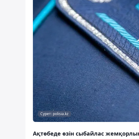
Сурет: polisia.kz
Ақтөбеде өзін сыбайлас жемқорлық