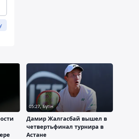
у
05:27, Бүгін
ности
Дамир Жалгасбай вышел в
четвертьфинал турнира в
ьере
Астане