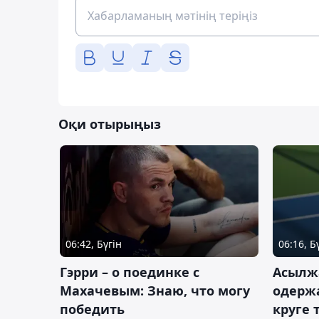
Оқи отырыңыз
06:42, Бүгін
06:16, Б
Гэрри – о поединке с
Асылж
Махачевым: Знаю, что могу
одержа
победить
круге 