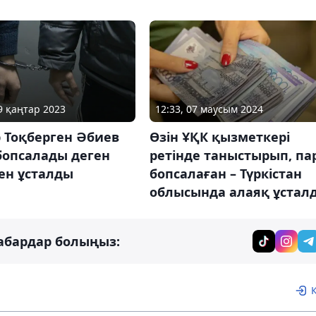
09 қаңтар 2023
12:33, 07 маусым 2024
 Тоқберген Әбиев
Өзін ҰҚК қызметкері
бопсалады деген
ретінде таныстырып, па
ен ұсталды
бопсалаған – Түркістан
облысында алаяқ ұстал
абардар болыңыз: