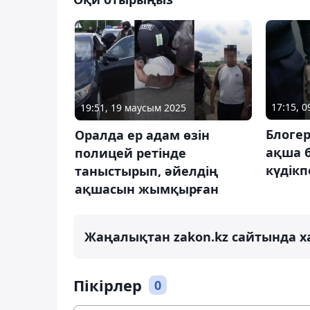
17:15, 
19:51, 19 маусым 2025
Блогер
Оралда ер адам өзін
ақша 
полицей ретінде
күдікп
таныстырып, әйелдің
ақшасын жымқырған
Жаңалықтан zakon.kz сайтында х
Пікірлер
0