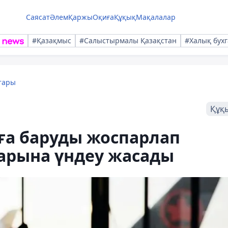
Саясат
Әлем
Қаржы
Оқиға
Құқық
Мақалалар
#Қазақмыс
#Салыстырмалы Қазақстан
#Халық бухг
тары
Құқ
ға баруды жоспарлап
арына үндеу жасады