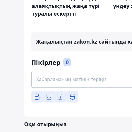
алаяқтықтың жаңа түрі
үндеу
туралы ескертті
Жаңалықтан zakon.kz сайтында х
Пікірлер
0
Оқи отырыңыз