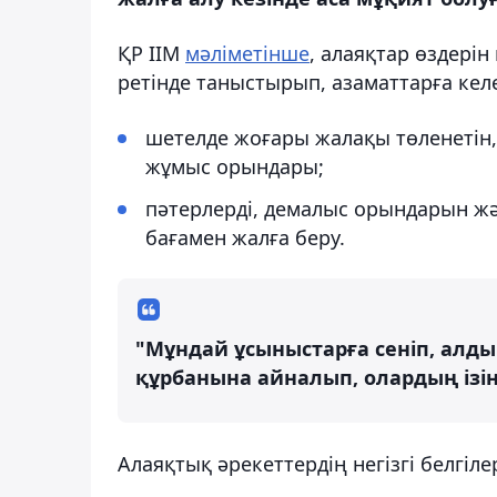
ҚР ІІМ
мәліметінше
, алаяқтар өздерін
ретінде таныстырып, азаматтарға кел
шетелде жоғары жалақы төленетін, 
жұмыс орындары;
пәтерлерді, демалыс орындарын жә
бағамен жалға беру.
"Мұндай ұсыныстарға сеніп, алд
құрбанына айналып, олардың ізін
Алаяқтық әрекеттердің негізгі белгілер