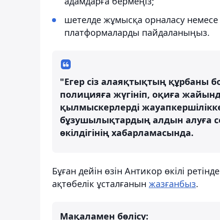
адамдарға бермеңіз;
шетелде жұмысқа орналасу немесе т
платформаларды пайдаланыңыз.
"Егер сіз алаяқтықтың құрбаны бо
полицияға жүгініп, оқиға жайынд
қылмыскерлерді жауапкершілікк
бұзушылықтардың алдын алуға сеп
өкілдігінің хабарламасында.
Бұған дейін өзін Антикор өкілі ретін
ақтөбелік ұсталғанын
жазғанбыз
.
Мақаламен бөлісу: