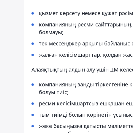
қызмет көрсету немесе құжат рәсім
компанияның ресми сайттарының,
болмауы;
тек мессенджер арқылы байланыс о
жалған келісімшарттар, қолдан жа
Алаяқтықтың алдын алу үшін ІІМ келес
компанияның заңды тіркелгеніне көз
болуы тиіс;
ресми келісімшартсыз ешқашан еш
тым тиімді болып көрінетін ұсыны
жеке басыңызға қатысты мәліметте