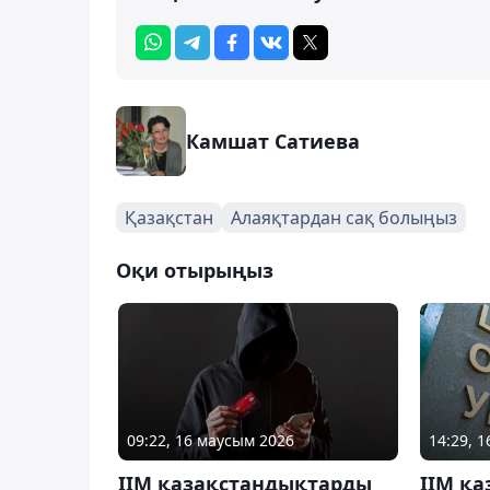
Камшат Сатиева
Қазақстан
Алаяқтардан сақ болыңыз
Оқи отырыңыз
09:22, 16 маусым 2026
14:29, 
ІІМ қазақстандықтарды
ІІМ қ