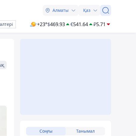
Алматы
Қаз
+23°
$
469.93
€
541.64
₽
5.71
алтері
ық
Соңғы
Танымал