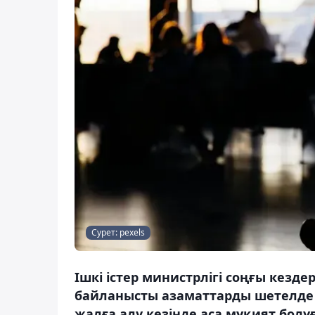
Сурет: pexels
Ішкі істер министрлігі соңғы кезд
байланысты азаматтарды шетелде 
жалға алу кезінде аса мұқият болу