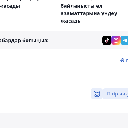
 жасады
байланысты ел
азаматтарына үндеу
жасады
абардар болыңыз:
Пікір жаз