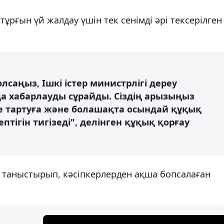
ұрғын үй жалдау үшін тек сенімді әрі тексерілген
лсаңыз, Ішкі істер министрлігі дереу
а хабарлауды сұрайды. Сіздің арызыңыз
е тартуға және болашақта осындай құқық
тігін тигізеді", делінген құқық қорғау
де таныстырып, кәсіпкерлерден ақша бопсалаған