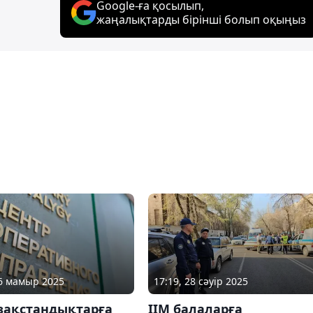
Google-ға қосылып,
жаңалықтарды бірінші болып оқыңыз
16 мамыр 2025
17:19, 28 сәуір 2025
азақстандықтарға
ІІМ балаларға