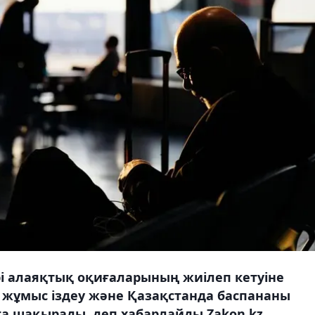
ері алаяқтық оқиғаларының жиілеп кетуіне
жұмыс іздеу және Қазақстанда баспананы
ға шақырады, деп хабарлайды Zakon.kz.