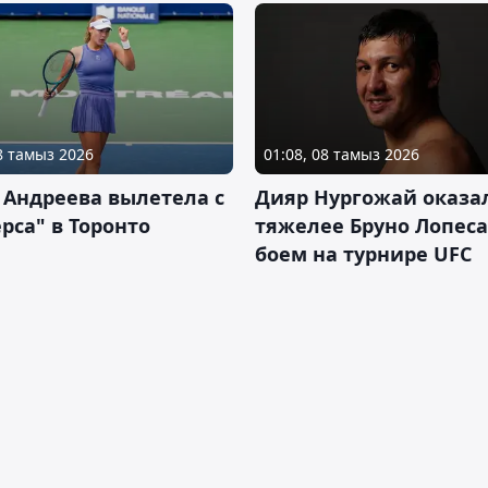
08 тамыз 2026
01:08, 08 тамыз 2026
 Андреева вылетела с
Дияр Нургожай оказа
рса" в Торонто
тяжелее Бруно Лопеса
боем на турнире UFC