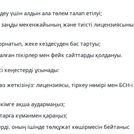
деу үшін алдын ала төлем талап етілуі;
 заңды мекенжайының және тиісті лицензиясын
рнатып, жеке кездесуден бас тартуы;
салған пікірлер мен фейк сайттарды қолдануы.
і кеңестерді ұсынады:
 жеткізіңіз: лицензиясы, тіркеу нөмірі мен БСН-і
кімге ақша аудармаңыз;
старға күмәнмен қараңыз;
рді, оның ішінде төлқұжат көшірмесін бейтаныс