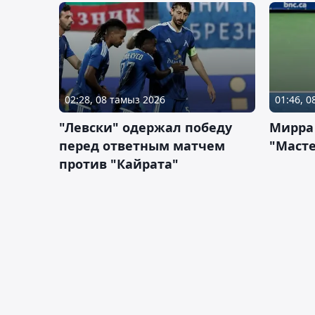
02:28, 08 тамыз 2026
01:46, 
"Левски" одержал победу
Мирра
перед ответным матчем
"Масте
против "Кайрата"