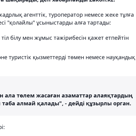
 кадрлық агенттік, туроператор немесе жеке тұлға
есі "қолайлы" ұсыныстарды алға тартады:
тіл білу мен жұмыс тәжірибесін қажет етпейтін
не туристік қызметтерді төмен немесе науқандық
ын ала төлем жасаған азаматтар алаяқтардың
 таба алмай қалады", - дейді құзырлы орган.
і: