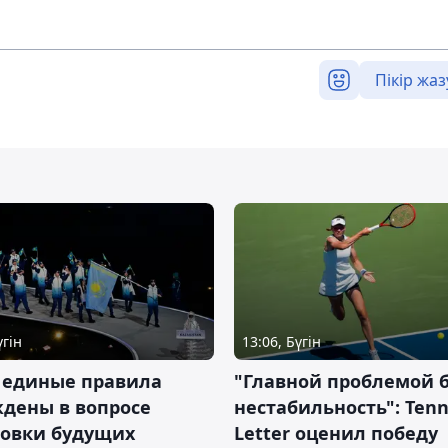
Пікір жаз
үгін
13:06, Бүгін
 единые правила
"Главной проблемой 
дены в вопросе
нестабильность": Tenn
товки будущих
Letter оценил победу