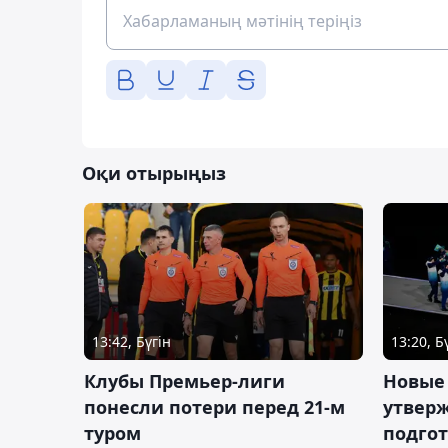
Оқи отырыңыз
13:42, Бүгін
13:20, Б
Клубы Премьер-лиги
Новые
понесли потери перед 21-м
утверж
туром
подго