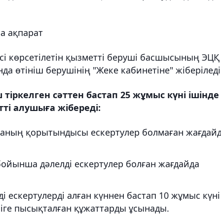
а ақпарат
сі көрсетілетін қызметті беруші басшысының ЭЦҚ
а өтініш берушінің "Жеке кабинетіне" жіберіледі
ш тіркелген сәттен бастап 25 жұмыс күні ішінде
ті алушыға жібереді:
маның қорытындысы ескертулер болмаған жағдай
ойынша дәлелді ескертулер болған жағдайда
і ескертулерді алған күннен бастап 10 жұмыс күні
шіге пысықталған құжаттарды ұсынады.