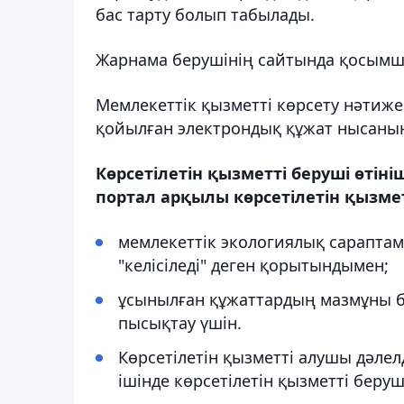
бас тарту болып табылады.
Жарнама берушінің сайтында қосымш
Мемлекеттік қызметті көрсету нәтиже
қойылған электрондық құжат нысанынд
Көрсетілетін қызметті беруші өтіні
портал арқылы көрсетілетін қызмет
мемлекеттік экологиялық сарапта
"келісіледі" деген қорытындымен;
ұсынылған құжаттардың мазмұны б
пысықтау үшін.
Көрсетілетін қызметті алушы дәлелд
ішінде көрсетілетін қызметті беру