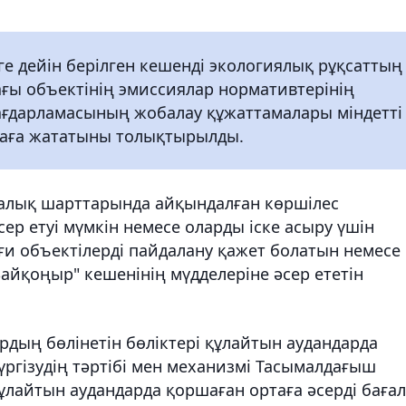
ге дейін берілген кешенді экологиялық рұқсаттың
ағы объектінің эмиссиялар нормативтерінің
ағдарламасының жобалау құжаттамалары міндетті
маға жататыны толықтырылды.
алық шарттарында айқындалған көршілес
ер етуі мүмкін немесе оларды іске асыру үшін
ғи объектілерді пайдалану қажет болатын немесе
Байқоңыр" кешенінің мүдделеріне әсер ететін
дың бөлінетін бөліктері құлайтын аудандарда
үргізудің тәртібі мен механизмі Тасымалдағыш
ұлайтын аудандарда қоршаған ортаға әсерді бағал