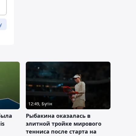
у
12:49, Бүгін
была
Рыбакина оказалась в
is
элитной тройке мирового
тенниса после старта на