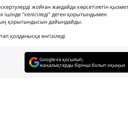
ескертулерді жойған жағдайда көрсетілетін қызмет
 ішінде "келісіледі" деген қорытындымен
ның қорытындысын дайындайды.
ап қолданысқа енгізіледі.
Google-ға қосылып,
жаңалықтарды бірінші болып оқыңыз