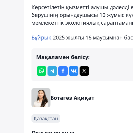
Көрсетілетін қызметті алушы дәлелді 
берушінің орындаушысы 10 жұмыс күні
мемлекеттік экологиялық сараптама
Бұйрық
2025 жылғы 16 маусымнан баст
Мақаламен бөлісу:
Ботагөз Ақиқат
Қазақстан
Оқи отырыңыз