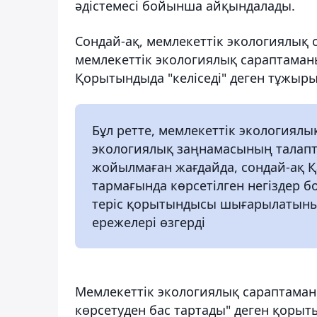
әдістемесі бойынша айқындалады.
Сондай-ақ, мемлекеттік экологиялық
мемлекеттік экологиялық сараптама
Қорытындыда "келіседі" деген тұжыры
Бұл ретте, мемлекеттік экологиял
экологиялық заңнамасының талапта
жойылмаған жағдайда, сондай-ақ Қ
тармағында көрсетілген негіздер 
теріс қорытындысы шығарылатыны 
ережелері өзгерді
Мемлекеттік экологиялық сараптаман
көрсетуден бас тартады" деген қорыт