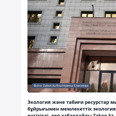
Фото: Zakon.kz/Екатерина Елисеева
Экология және табиғи ресурстар ми
бұйрығымен мемлекеттік экологиял
енгізілді, деп хабарлайды Zakon.kz.