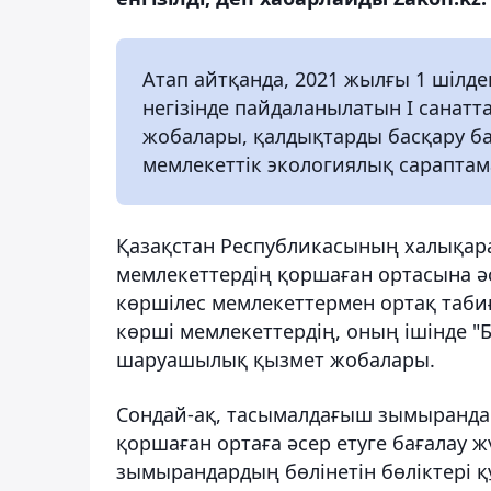
Атап айтқанда, 2021 жылғы 1 шілде
негізінде пайдаланылатын I санатт
жобалары, қалдықтарды басқару б
мемлекеттік экологиялық сарапта
Қазақстан Республикасының халықар
мемлекеттердің қоршаған ортасына әс
көршілес мемлекеттермен ортақ таби
көрші мемлекеттердің, оның ішінде "
шаруашылық қызмет жобалары.
Сондай-ақ, тасымалдағыш зымырандар
қоршаған ортаға әсер етуге бағалау ж
зымырандардың бөлінетін бөліктері қ