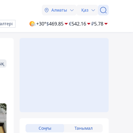
Алматы
Қаз
+30°
$
469.85
€
542.16
₽
5.78
алтері
ық
Соңғы
Танымал