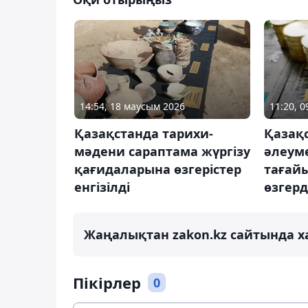
14:54, 18 маусым 2026
11:20, 
Қазақстанда тарихи-
Қазақ
мәдени сараптама жүргізу
әлеуме
қағидаларына өзгерістер
тағай
енгізілді
өзгерд
Жаңалықтан zakon.kz сайтында х
Пікірлер
0