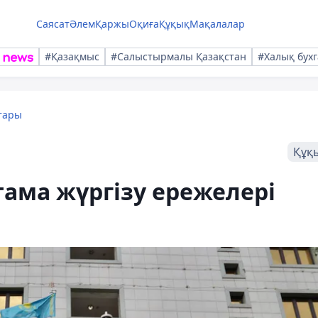
Саясат
Әлем
Қаржы
Оқиға
Құқық
Мақалалар
#Қазақмыс
#Салыстырмалы Қазақстан
#Халық бухг
тары
Құқ
ама жүргізу ережелері