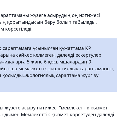
 сараптаманы жүзеге асырудың оң нәтижесі
ның қорытындысын беру болып табылады.
м көрсетіледі.
ық сараптамаға ұсынылған құжаттама ҚР
рына сәйкес келмеген, дәлелді ескертулер
ағидаларға 5 және 6-қосымшалардың 9-
бойынша мемлекеттік экологиялық сараптаманың
қосылды.Экологиялық сараптама жүргізу
ы жүзеге асыру нәтижесі "мемлекеттік қызмет
ындымен Мемлекеттік қызмет көрсетуден дәлелді