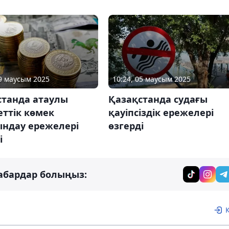
09 маусым 2025
10:24, 05 маусым 2025
станда атаулы
Қазақстанда судағы
ттік көмек
қауіпсіздік ережелері
ындау ережелері
өзгерді
і
абардар болыңыз: