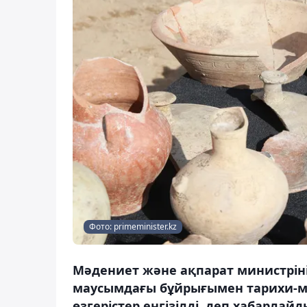
Фото: primeminister.kz
Мәдениет және ақпарат министрін
маусымдағы бұйрығымен тарихи-м
өзгерістер енгізілді, деп хабарлайд