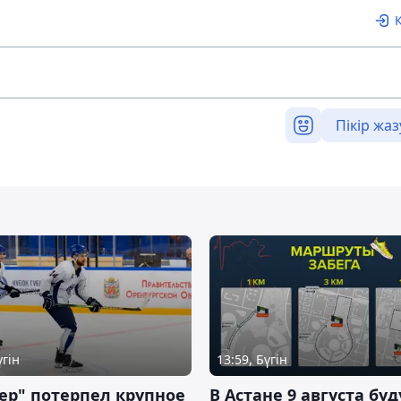
Пікір жаз
үгін
13:59, Бүгін
ер" потерпел крупное
В Астане 9 августа буд