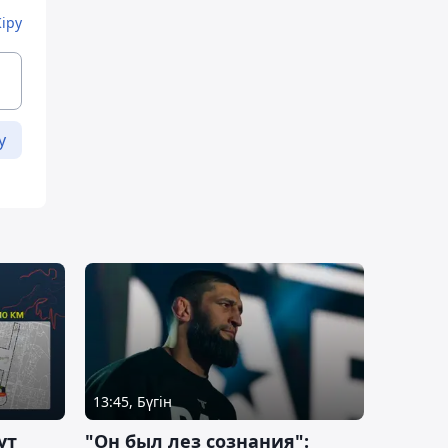
Кіру
у
13:45, Бүгін
ут
"Он был лез сознания":