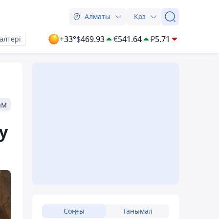
Алматы
Қаз
+33°
$
469.93
€
541.64
₽
5.71
алтері
ам
у
Соңғы
Танымал