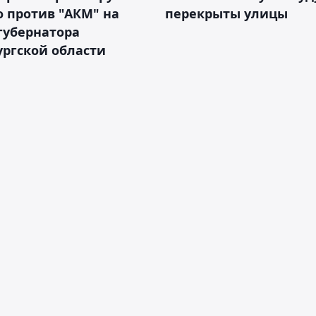
 против "АКМ" на
перекрыты улицы
губернатора
ргской области