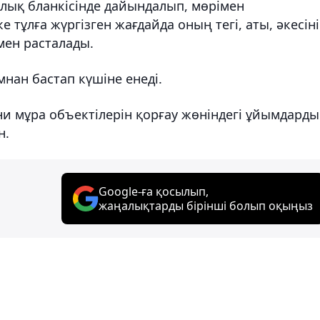
лық бланкісінде дайындалып, мөрімен
тұлға жүргізген жағдайда оның тегі, аты, әкесін
ымен расталады.
нан бастап күшіне енеді.
ни мұра объектілерін қорғау жөніндегі ұйымдард
н.
Google-ға қосылып,
жаңалықтарды бірінші болып оқыңыз