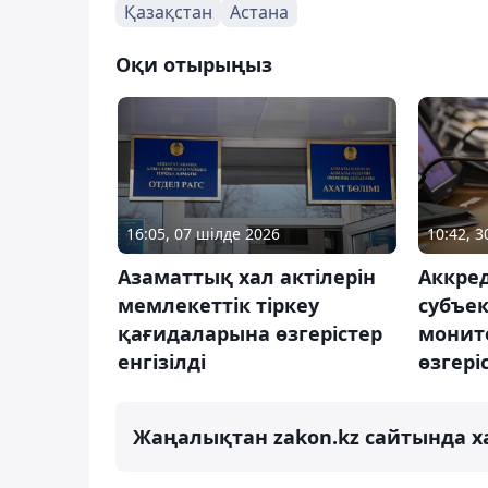
Қазақстан
Астана
Оқи отырыңыз
16:05, 07 шілде 2026
10:42, 
Азаматтық хал актілерін
Аккре
мемлекеттік тіркеу
субъек
қағидаларына өзгерістер
монито
енгізілді
өзгері
Жаңалықтан zakon.kz сайтында х