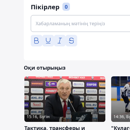
Пікірлер
0
Оқи отырыңыз
15:16, Бүгін
14:36, Б
Тактика, трансферы и
"Кулаг