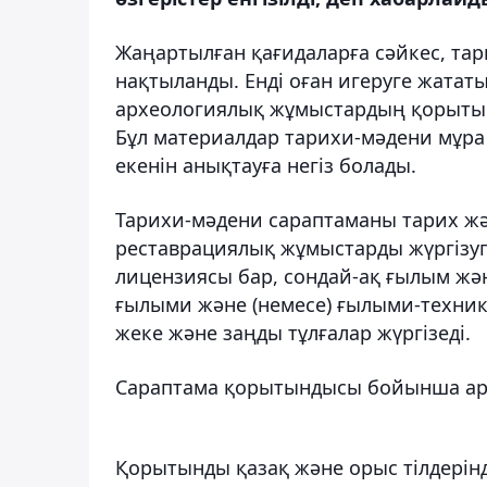
Жаңартылған қағидаларға сәйкес, та
нақтыланды. Енді оған игеруге жатат
археологиялық жұмыстардың қорытын
Бұл материалдар тарихи-мәдени мұра 
екенін анықтауға негіз болады.
Тарихи-мәдени сараптаманы тарих жә
реставрациялық жұмыстарды жүргізуг
лицензиясы бар, сондай-ақ ғылым жә
ғылыми және (немесе) ғылыми-техника
жеке және заңды тұлғалар жүргізеді.
Сараптама қорытындысы бойынша арн
Қорытынды қазақ және орыс тілдерінде