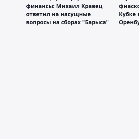
финансы: Михаил Кравец
фиаско
ответил на насущные
Кубке 
вопросы на сборах "Барыса"
Оренбу