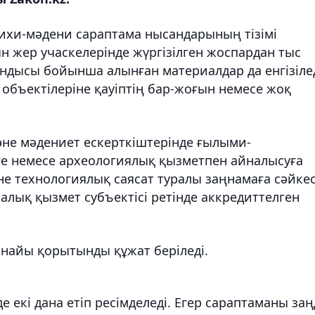
рихи-мәдени сараптама нысандарының тізімі
ын жер учаскелерінде жүргізілген жоспардан тыс
дысы бойынша алынған материалдар да енгізілед
объектілеріне қауіптің бар-жоғын немесе жоқ
не мәдениет ескерткіштерінде ғылыми-
е немесе археологиялық қызметпен айналысуға
не технологиялық саясат туралы заңнамаға сәйке
лық қызмет субъектісі ретінде аккредиттелген
айы қорытынды құжат беріледі.
 екі дана етіп ресімделеді. Егер сараптаманы за