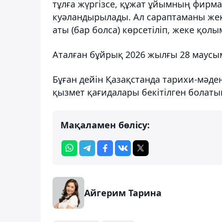
тұлға жүргізсе, құжат ұйымның фирма
куәландырылады. Ал сараптаманы жеке 
аты (бар болса) көрсетіліп, жеке қол
Аталған бұйрық 2026 жылғы 28 маусым
Бұған дейін Қазақстанда тарихи-мәде
қызмет қағидалары бекітілген болаты
Мақаламен бөлісу:
Айгерим Тарина