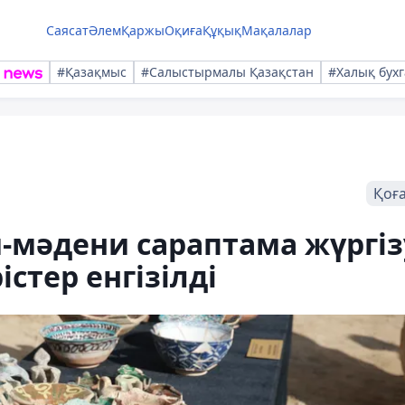
Саясат
Әлем
Қаржы
Оқиға
Құқық
Мақалалар
#Қазақмыс
#Салыстырмалы Қазақстан
#Халық бухг
Қоғ
-мәдени сараптама жүргіз
стер енгізілді