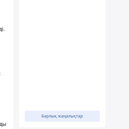
і.
с
Барлық жаңалықтар
ңды