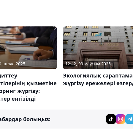
30 шілде 2025
12:42, 09 маусым 2025
диттеу
Экологиялық сараптама
тілерінің қызметіне
жүргізу ережелері өзгер
ринг жүргізу:
стер енгізілді
абардар болыңыз: