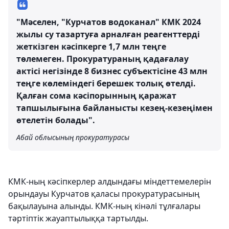
"Мәселен, "Курчатов водоканал" КМК 2024
жылы су тазартуға арналған реагенттерді
жеткізген кәсіпкерге 1,7 млн теңге
төлемеген. Прокуратураның қадағалау
актісі негізінде 8 бизнес субъектісіне 43 млн
теңге көлеміндегі берешек толық өтелді.
Қалған сома кәсіпорынның қаражат
тапшылығына байланысты кезең-кезеңімен
өтелетін болады".
Абай облысының прокуратурасы
КМК-ның кәсіпкерлер алдындағы міндеттемелерін
орындауы Курчатов қаласы прокуратурасының
бақылауына алынды. КМК-ның кінәлі тұлғалары
тәртіптік жауаптылыққа тартылды.