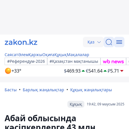
Қаз
Саясат
Әлем
Қаржы
Оқиға
Құқық
Мақалалар
#Референдум-2026
#Қазақстан мақтанышы
+33°
$
469.93
€
541.64
₽
5.71
Басты
Барлық жаңалықтар
Құқық жаңалықтары
Құқық
19:42, 09 маусым 2025
Абай облысында
кәсіпкерлерге 43 млн