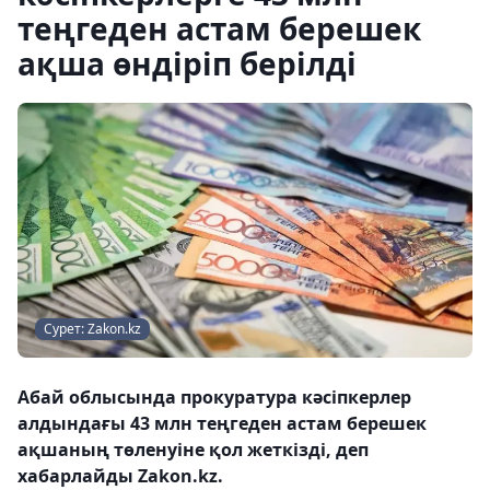
теңгеден астам берешек
ақша өндіріп берілді
Сурет: Zakon.kz
Абай облысында прокуратура кәсіпкерлер
алдындағы 43 млн теңгеден астам берешек
ақшаның төленуіне қол жеткізді, деп
хабарлайды Zakon.kz.