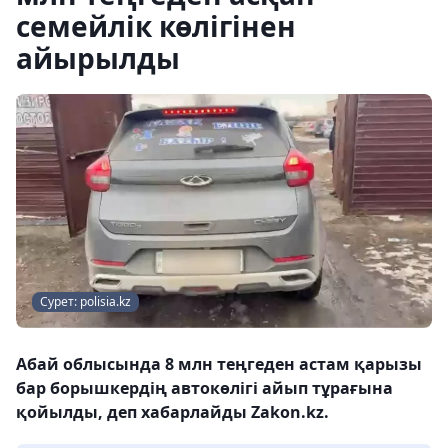
семейлік көлігінен
айырылды
Сурет: polisia.kz
Абай облысында 8 млн теңгеден астам қарызы
бар борышкердің автокөлігі айып тұрағына
қойылды, деп хабарлайды Zakon.kz.