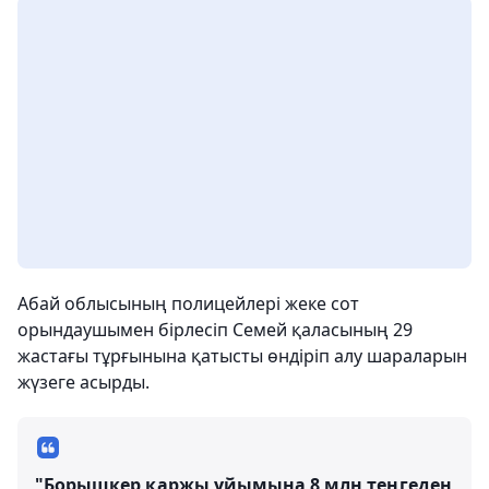
Абай облысының полицейлері жеке сот
орындаушымен бірлесіп Семей қаласының 29
жастағы тұрғынына қатысты өндіріп алу шараларын
жүзеге асырды.
"Борышкер қаржы ұйымына 8 млн теңгеден