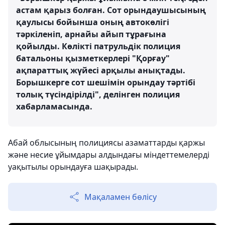
астам қарыз болған. Сот орындаушысының
қаулысы бойынша оның автокөлігі
тәркіленіп, арнайы айып тұрағына
қойылды. Көлікті патрульдік полиция
батальоны қызметкерлері "Қорғау"
ақпараттық жүйесі арқылы анықтады.
Борышкерге сот шешімін орындау тәртібі
толық түсіндірілді", делінген полиция
хабарламасында.
Абай облысының полициясы азаматтарды қаржы
және несие ұйымдары алдындағы міндеттемелерді
уақытылы орындауға шақырады.
Мақаламен бөлісу