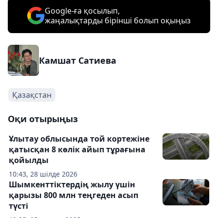
Google-ға қосылып,
жаңалықтарды бірінші болып оқыңыз
Камшат Сатиева
Қазақстан
Оқи отырыңыз
Ұлытау облысында той кортежіне
қатысқан 8 көлік айып тұрағына
қойылды
10:43, 28 шілде 2026
Шымкенттіктердің жылу үшін
қарызы 800 млн теңгеден асып
түсті