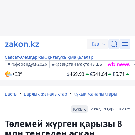
Қаз
Саясат
Әлем
Қаржы
Оқиға
Құқық
Мақалалар
#Референдум-2026
#Қазақстан мақтанышы
+33°
$
469.93
€
541.64
₽
5.71
Басты
Барлық жаңалықтар
Құқық жаңалықтары
Құқық
20:42, 19 қараша 2025
Төлемей жүрген қарызы 8
млн теңгеден асқан