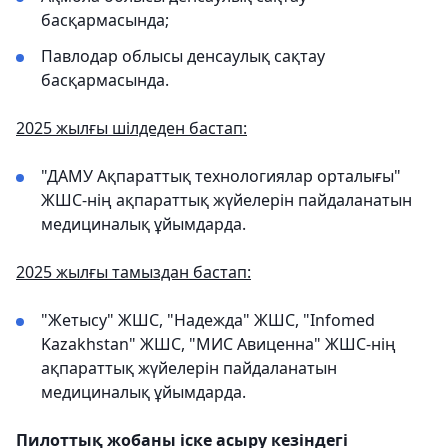
басқармасында;
Павлодар облысы денсаулық сақтау
басқармасында.
2025 жылғы шілдеден бастап:
"ДАМУ Ақпараттық технологиялар орталығы"
ЖШС-нің ақпараттық жүйелерін пайдаланатын
медициналық ұйымдарда.
2025 жылғы тамыздан бастап:
"Жетысу" ЖШС, "Надежда" ЖШС, "Infomed
Kazakhstan" ЖШС, "МИС Авиценна" ЖШС-нің
ақпараттық жүйелерін пайдаланатын
медициналық ұйымдарда.
Пилоттық жобаны іске асыру кезіндегі