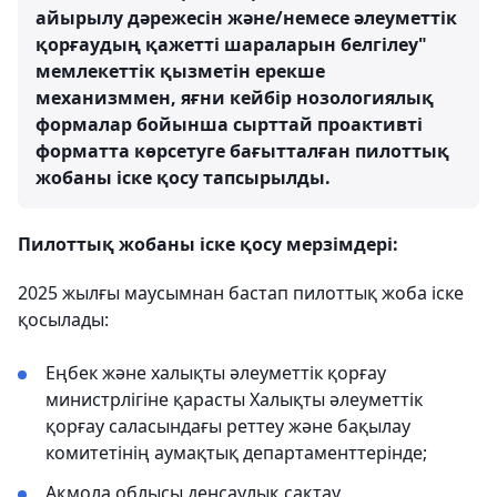
айырылу дәрежесін және/немесе әлеуметтік
қорғаудың қажетті шараларын белгілеу"
мемлекеттік қызметін ерекше
механизммен, яғни кейбір нозологиялық
формалар бойынша сырттай проактивті
форматта көрсетуге бағытталған пилоттық
жобаны іске қосу тапсырылды.
Пилоттық жобаны іске қосу мерзімдері:
2025 жылғы маусымнан бастап пилоттық жоба іске
қосылады:
Еңбек және халықты әлеуметтік қорғау
министрлігіне қарасты Халықты әлеуметтік
қорғау саласындағы реттеу және бақылау
комитетінің аумақтық департаменттерінде;
Ақмола облысы денсаулық сақтау