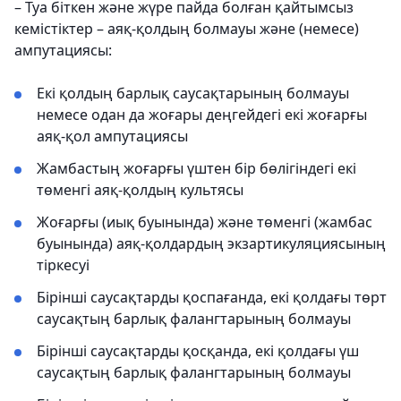
– Туа біткен және жүре пайда болған қайтымсыз
кемістіктер – аяқ-қолдың болмауы және (немесе)
ампутациясы:
Екі қолдың барлық саусақтарының болмауы
немесе одан да жоғары деңгейдегі екі жоғарғы
аяқ-қол ампутациясы
Жамбастың жоғарғы үштен бір бөлігіндегі екі
төменгі аяқ-қолдың культясы
Жоғарғы (иық буынында) және төменгі (жамбас
буынында) аяқ-қолдардың экзартикуляциясының
тіркесуі
Бірінші саусақтарды қоспағанда, екі қолдағы төрт
саусақтың барлық фалангтарының болмауы
Бірінші саусақтарды қосқанда, екі қолдағы үш
саусақтың барлық фалангтарының болмауы