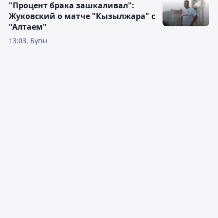
"Процент брака зашкаливал":
Жуковский о матче "Кызылжара" с
"Алтаем"
13:03, Бүгін