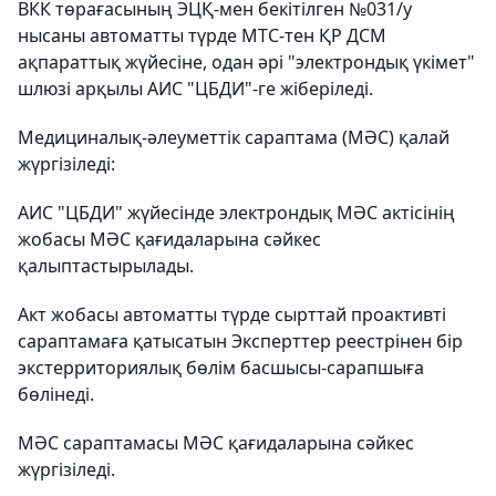
ВКК төрағасының ЭЦҚ-мен бекітілген №031/у
нысаны автоматты түрде МТС-тен ҚР ДСМ
ақпараттық жүйесіне, одан әрі "электрондық үкімет"
шлюзі арқылы АИС "ЦБДИ"-ге жіберіледі.
Медициналық-әлеуметтік сараптама (МӘС) қалай
жүргізіледі:
АИС "ЦБДИ" жүйесінде электрондық МӘС актісінің
жобасы МӘС қағидаларына сәйкес
қалыптастырылады.
Акт жобасы автоматты түрде сырттай проактивті
сараптамаға қатысатын Эксперттер реестрінен бір
экстерриториялық бөлім басшысы-сарапшыға
бөлінеді.
МӘС сараптамасы МӘС қағидаларына сәйкес
жүргізіледі.