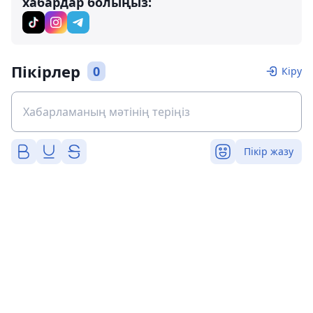
хабардар болыңыз:
Пікірлер
0
Кіру
Пікір жазу