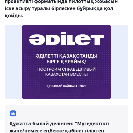
проактивті форматында пилоттық жобасын
іске асыру туралы бірлескен бұйрыққа қол
қойды.
Құжатта былай делінген: "Мүгедектікті
және/немесе еңбекке қабілеттіліктен