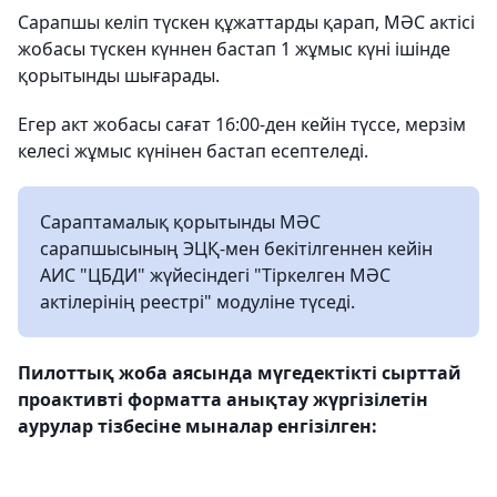
Сарапшы келіп түскен құжаттарды қарап, МӘС актісі
жобасы түскен күннен бастап 1 жұмыс күні ішінде
қорытынды шығарады.
Егер акт жобасы сағат 16:00-ден кейін түссе, мерзім
келесі жұмыс күнінен бастап есептеледі.
Сараптамалық қорытынды МӘС
сарапшысының ЭЦҚ-мен бекітілгеннен кейін
АИС "ЦБДИ" жүйесіндегі "Тіркелген МӘС
актілерінің реестрі" модуліне түседі.
Пилоттық жоба аясында мүгедектікті сырттай
проактивті форматта анықтау жүргізілетін
аурулар тізбесіне мыналар енгізілген: