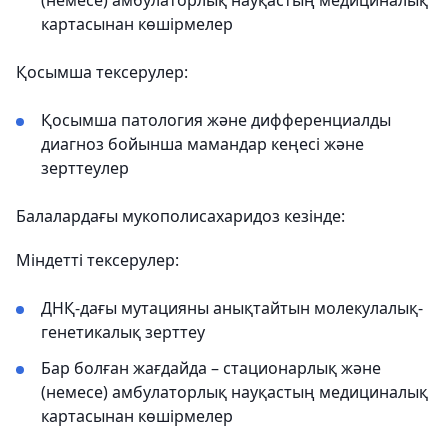
(немесе) амбулаторлық науқастың медициналық
картасынан көшірмелер
Қосымша тексерулер:
Қосымша патология және дифференциалды
диагноз бойынша мамандар кеңесі және
зерттеулер
Балалардағы мукополисахаридоз кезінде:
Міндетті тексерулер:
ДНҚ-дағы мутацияны анықтайтын молекулалық-
генетикалық зерттеу
Бар болған жағдайда – стационарлық және
(немесе) амбулаторлық науқастың медициналық
картасынан көшірмелер