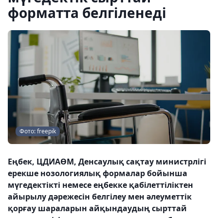
форматта белгіленеді
Фото: freepik
Еңбек, ЦДИАӨМ, Денсаулық сақтау министрлігі
ерекше нозологиялық формалар бойынша
мүгедектікті немесе еңбекке қабілеттіліктен
айырылу дәрежесін белгілеу мен әлеуметтік
қорғау шараларын айқындаудың сырттай