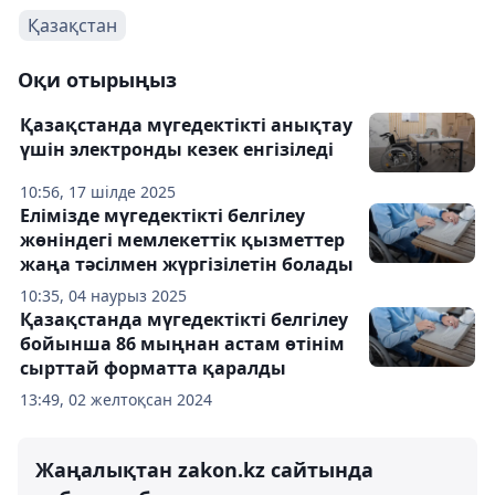
Қазақстан
Оқи отырыңыз
Қазақстанда мүгедектікті анықтау
үшін электронды кезек енгізіледі
10:56, 17 шілде 2025
Елімізде мүгедектікті белгілеу
жөніндегі мемлекеттік қызметтер
жаңа тәсілмен жүргізілетін болады
10:35, 04 наурыз 2025
Қазақстанда мүгедектікті белгілеу
бойынша 86 мыңнан астам өтінім
сырттай форматта қаралды
13:49, 02 желтоқсан 2024
Жаңалықтан zakon.kz сайтында