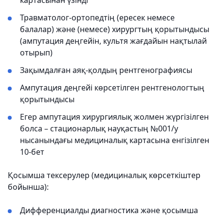
картасынан үзінді
Травматолог-ортопедтің (ересек немесе
балалар) және (немесе) хирургтың қорытындысы
(ампутация деңгейін, культя жағдайын нақтылай
отырып)
Зақымдалған аяқ-қолдың рентгенографиясы
Ампутация деңгейі көрсетілген рентгенологтың
қорытындысы
Егер ампутация хирургиялық жолмен жүргізілген
болса – стационарлық науқастың №001/у
нысанындағы медициналық картасына енгізілген
10-бет
Қосымша тексерулер (медициналық көрсеткіштер
бойынша):
Дифференциалды диагностика және қосымша