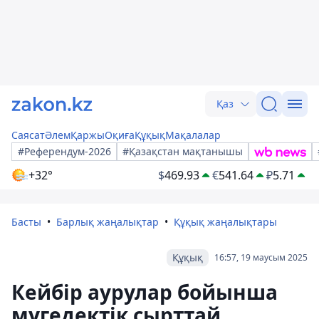
Қаз
Саясат
Әлем
Қаржы
Оқиға
Құқық
Мақалалар
#Референдум-2026
#Қазақстан мақтанышы
+32°
$
469.93
€
541.64
₽
5.71
Басты
Барлық жаңалықтар
Құқық жаңалықтары
Құқық
16:57, 19 маусым 2025
Кейбір аурулар бойынша
мүгедектік сырттай