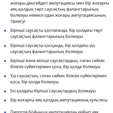
жоғары деңгейдегі ампутациясы мен бір жоғарғы
аяқ-қолдың төрт саусақтың фалангтарының
болмауы немесе одан жоғары ампутациясының
тіркесуі
Бірінші саусақты қоспағанда, бір қолдағы төрт
саусақтың фалангтарының болмауы
Бірінші саусақты қосқанда, бір қолдағы үш
саусақтың фалангтарының болмауы
Бірінші және екінші саусақтардың, соған сәйкес
білезік сүйектерімен қоса, бір қолда болмауы
Үш саусақтың, соған сәйкес білезік сүйектерімен
қоса, бір қолда болмауы
Екі қолдағы бірінші саусақтардың болмауы
Бір жоғарғы аяқ-қолдың ампутациялық культясы
Пирогов бойынша ампутациядан кейінгі аяқ