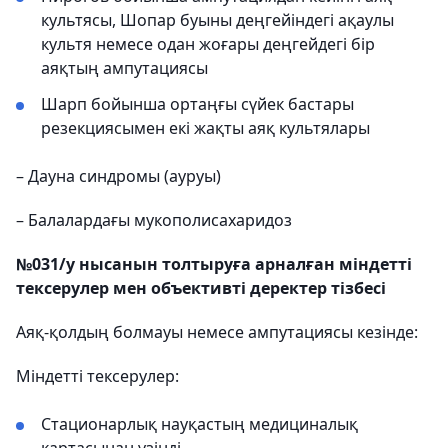
культясы, Шопар буыны деңгейіндегі ақаулы
культя немесе одан жоғары деңгейдегі бір
аяқтың ампутациясы
Шарп бойынша ортаңғы сүйек бастары
резекциясымен екі жақты аяқ культялары
– Дауна синдромы (ауруы)
– Балалардағы мукополисахаридоз
№031/у нысанын толтыруға арналған міндетті
тексерулер мен объективті деректер тізбесі
Аяқ-қолдың болмауы немесе ампутациясы кезінде:
Міндетті тексерулер:
Стационарлық науқастың медициналық