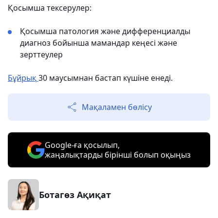
Қосымша тексерулер:
Қосымша патология және дифференциалды
диагноз бойынша мамандар кеңесі және
зерттеулер
Бұйрық
30 маусымнан бастап күшіне енеді.
Мақаламен бөлісу
Google-ға қосылып,
жаңалықтарды бірінші болып оқыңыз
Ботагөз Ақиқат