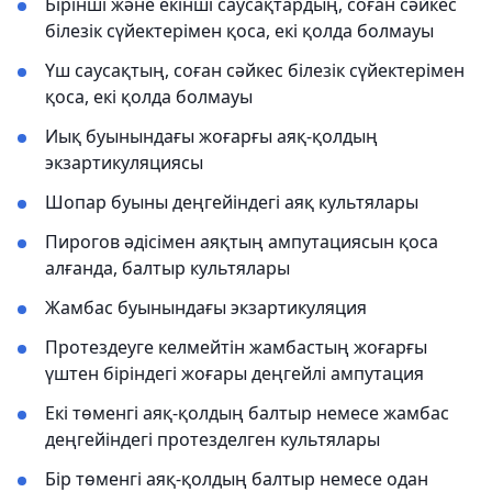
Бірінші және екінші саусақтардың, соған сәйкес
білезік сүйектерімен қоса, екі қолда болмауы
Үш саусақтың, соған сәйкес білезік сүйектерімен
қоса, екі қолда болмауы
Иық буынындағы жоғарғы аяқ-қолдың
экзартикуляциясы
Шопар буыны деңгейіндегі аяқ культялары
Пирогов әдісімен аяқтың ампутациясын қоса
алғанда, балтыр культялары
Жамбас буынындағы экзартикуляция
Протездеуге келмейтін жамбастың жоғарғы
үштен біріндегі жоғары деңгейлі ампутация
Екі төменгі аяқ-қолдың балтыр немесе жамбас
деңгейіндегі протезделген культялары
Бір төменгі аяқ-қолдың балтыр немесе одан