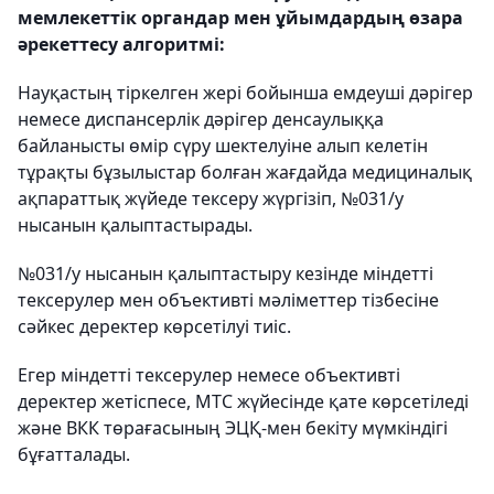
мемлекеттік органдар мен ұйымдардың өзара
әрекеттесу алгоритмі:
Науқастың тіркелген жері бойынша емдеуші дәрігер
немесе диспансерлік дәрігер денсаулыққа
байланысты өмір сүру шектелуіне алып келетін
тұрақты бұзылыстар болған жағдайда медициналық
ақпараттық жүйеде тексеру жүргізіп, №031/у
нысанын қалыптастырады.
№031/у нысанын қалыптастыру кезінде міндетті
тексерулер мен объективті мәліметтер тізбесіне
сәйкес деректер көрсетілуі тиіс.
Егер міндетті тексерулер немесе объективті
деректер жетіспесе, МТС жүйесінде қате көрсетіледі
және ВКК төрағасының ЭЦҚ-мен бекіту мүмкіндігі
бұғатталады.