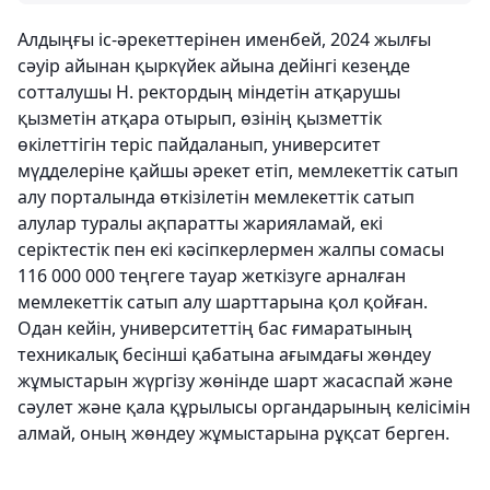
Алдыңғы іс-әрекеттерінен именбей, 2024 жылғы
сәуір айынан қыркүйек айына дейінгі кезеңде
сотталушы Н. ректордың міндетін атқарушы
қызметін атқара отырып, өзінің қызметтік
өкілеттігін теріс пайдаланып, университет
мүдделеріне қайшы әрекет етіп, мемлекеттік сатып
алу порталында өткізілетін мемлекеттік сатып
алулар туралы ақпаратты жарияламай, екі
серіктестік пен екі кәсіпкерлермен жалпы сомасы
116 000 000 теңгеге тауар жеткізуге арналған
мемлекеттік сатып алу шарттарына қол қойған.
Одан кейін, университеттің бас ғимаратының
техникалық бесінші қабатына ағымдағы жөндеу
жұмыстарын жүргізу жөнінде шарт жасаспай және
сәулет және қала құрылысы органдарының келісімін
алмай, оның жөндеу жұмыстарына рұқсат берген.