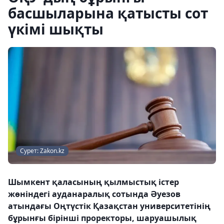
басшыларына қатысты сот
үкімі шықты
Сурет: Zakon.kz
Шымкент қаласының қылмыстық істер
жөніндегі ауданаралық сотында Әуезов
атындағы Оңтүстік Қазақстан университетінің
бұрынғы бірінші проректоры, шаруашылық