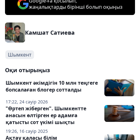
Google-ға қосылып,
жаңалықтарды бірінші болып оқыңыз
Камшат Сатиева
Шымкент
Оқи отырыңыз
Шымкент әкімдігін 10 млн теңгеге
бопсалаған блогер сотталды
17:22, 24 сәуір 2026
"Өртеп жіберген". Шымкентте
анасын өлтірген ер адамға
қатысты сот үкімі шықты
19:26, 16 сәуір 2025
Ақтау қаласы білім