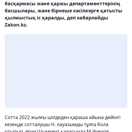
басқармасы және қаржы департаменттерінің
басшылары, және бірнеше кәсіпкерге қатысты
қылмыстық іс қаралды, деп хабарлайды
Zakon.kz.
Сотта 2022 жылғы шілдеден қараша айына дейінгі
кезеңде сотталушы Н. лауазымды тұлға бола
отырып, яғни Шымкент қаласында М.Әуезов