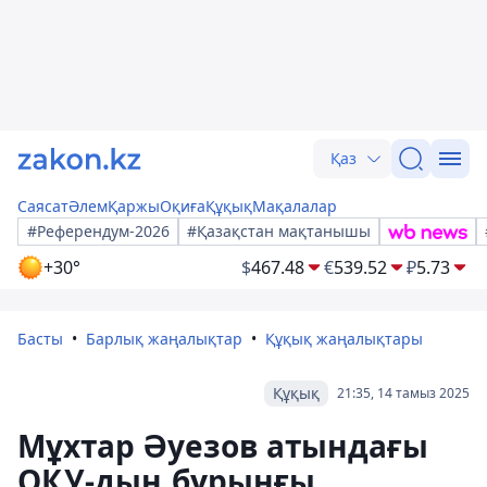
Қаз
Саясат
Әлем
Қаржы
Оқиға
Құқық
Мақалалар
#Референдум-2026
#Қазақстан мақтанышы
+30°
$
467.48
€
539.52
₽
5.73
Басты
Барлық жаңалықтар
Құқық жаңалықтары
Құқық
21:35, 14 тамыз 2025
Мұхтар Әуезов атындағы
ОҚУ-дың бұрынғы