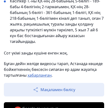
Кәсіпкер Т.-ны ҚК-нің 28-бабының 5-бөлігі - 189-
бабы 4-бөлігінің 2-тармағымен, ҚК-нің 28-
бабының 5-бөлігі - 361-бабының 1-бөлігі, ҚК-нің
218-бабының 1-бөлігімен кінәлі деп танып, оған 7
жылға, рақымшылық туралы заңды қолдану
арқылы түпкілікті мүлкін тәркілеп, 5 жыл 7 ай 6
күн бас бостандығынан айыру жазасын
тағайындады.
Сот үкімі заңды күшіне енген жоқ.
Бұған дейін желіде видеосы тарап, Астанада көшеде
бойжеткеннің бөксесін сипаған ер адам жауапқа
тартылғаны
хабарланған
.
Мақаламен бөлісу