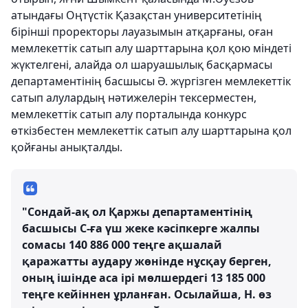
атындағы Оңтүстік Қазақстан университетінің
бірінші проректоры лауазымын атқарғаны, оған
мемлекеттік сатып алу шарттарына қол қою міндеті
жүктелгені, алайда ол шаруашылық басқармасы
департаментінің басшысы Ә. жүргізген мемлекеттік
сатып алулардың нәтижелерін тексерместен,
мемлекеттік сатып алу порталында конкурс
өткізбестен мемлекеттік сатып алу шарттарына қол
қойғаны анықталды.
"Сондай-ақ ол Қаржы департаментінің
басшысы С-ға үш жеке кәсіпкерге жалпы
сомасы 140 886 000 теңге ақшалай
қаражатты аудару жөнінде нұсқау берген,
оның ішінде аса ірі мөлшердегі 13 185 000
теңге кейіннен ұрланған. Осылайша, Н. өз