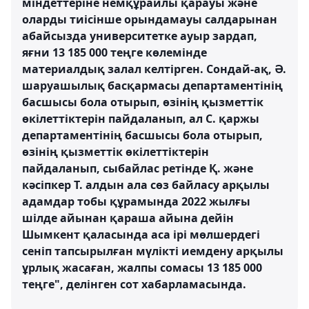
міндеттеріне немқұрайлы қарауы және
оларды тиісінше орындамауы салдарынан
абайсызда университетке ауыр зардап,
яғни 13 185 000 теңге көлемінде
материалдық залал келтірген. Сондай-ақ, Ә.
шаруашылық басқармасы департаментінің
басшысы бола отырып, өзінің қызметтік
өкілеттіктерін пайдаланып, ал С. қаржы
департаментінің басшысы бола отырып,
өзінің қызметтік өкілеттіктерін
пайдаланып, сыбайлас ретінде Қ. және
кәсіпкер Т. алдын ала сөз байласу арқылы
адамдар тобы құрамында 2022 жылғы
шілде айынан қараша айына дейін
Шымкент қаласында аса ірі мөлшердегі
сеніп тапсырылған мүлікті иемдену арқылы
ұрлық жасаған, жалпы сомасы 13 185 000
теңге", делінген сот хабарламасында.