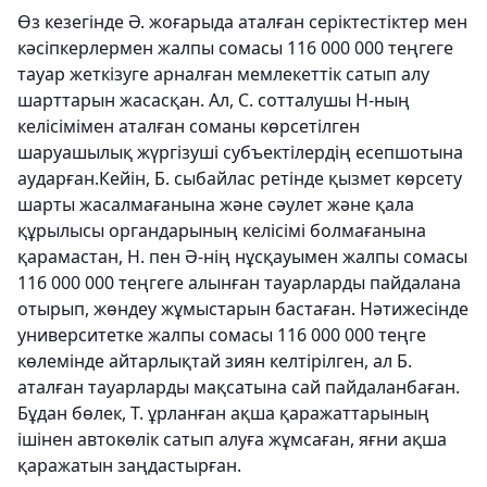
Өз кезегінде Ә. жоғарыда аталған серіктестіктер мен
кәсіпкерлермен жалпы сомасы 116 000 000 теңгеге
тауар жеткізуге арналған мемлекеттік сатып алу
шарттарын жасасқан. Ал, С. сотталушы Н-ның
келісімімен аталған соманы көрсетілген
шаруашылық жүргізуші субъектілердің есепшотына
аударған.Кейін, Б. сыбайлас ретінде қызмет көрсету
шарты жасалмағанына және сәулет және қала
құрылысы органдарының келісімі болмағанына
қарамастан, Н. пен Ә-нің нұсқауымен жалпы сомасы
116 000 000 теңгеге алынған тауарларды пайдалана
отырып, жөндеу жұмыстарын бастаған. Нәтижесінде
университетке жалпы сомасы 116 000 000 теңге
көлемінде айтарлықтай зиян келтірілген, ал Б.
аталған тауарларды мақсатына сай пайдаланбаған.
Бұдан бөлек, Т. ұрланған ақша қаражаттарының
ішінен автокөлік сатып алуға жұмсаған, яғни ақша
қаражатын заңдастырған.