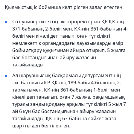
Қылмыстық іс бойынша келтірілген залал өтелген.
Сот университеттің экс-проректорын ҚР ҚК-нің
371-бабының 2-бөлігімен, ҚК-нің 361-бабының 4-
бөлігімен кінәлі деп танып, оған түпкілікті
мемлекеттік органдардағы лауазымдарды өмір
бойы атқару құқығынан айыра отырып, 5 жылға
бас бостандығынан айыру жазасын
тағайындады.
Ал шаруашылық басқармасы депуртаментінің
экс-басшысы ҚР ҚК-нің 189-бабы 4-бөлігінің 2-
тармағымен, ҚК-нің 361-бабының 1-бөлігімен
кінәлі деп танылып, оған 7 жылға, рақымшылық
туралы заңды қолдану арқылы түпкілікті 5 жыл 7
ай 6 күн бас бостандығынан айыру жазасын
тағайындады, ҚК-нің 63-бабына сәйкес жаза
шартты деп белгіленген.