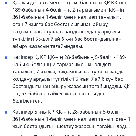
Қаржы департаментінің экс-басшысы ҚР ҚК-нің
189-бабының 4-бөлігінің 2-тармағымен, ҚК-нің
361-бабының 1-бөлігімен кінәлі деп танылып,
оған 7 жылға бас бостандығынан айыру,
рақымшылық туралы заңды қолдану арқылы
түпкілікті 5 жыл 7 ай 6 күн бас бостандығынан
айыру жазасын тағайындады.
Кәсіпкер Қ. ҚР ҚК-нің 28-бабының 5-бөлігі - 189-
бабы 4-бөлігінің 2-тармағымен кінәлі деп
танылып, 7 жылға, рақымшылық туралы заңды
қолдану арқылы түпкілікті 5 жыл 7 ай 6 күн бас
бостандығынан айыру жазасын тағайындады, ҚК-
нің 63-бабына сәйкес жаза шартты деп
белгіленген.
Кәсіпкер Б.-ны ҚР ҚК-нің 28-бабының 5-бөлігі -
361-бабының 1-бөлігімен кінәлі деп танып, оған 1
жыл бостандығын шектеу жазасын тағайындады.