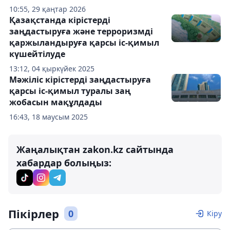
10:55, 29 қаңтар 2026
Қазақстанда кірістерді
заңдастыруға және терроризмді
қаржыландыруға қарсы іс-қимыл
күшейтілуде
13:12, 04 қыркүйек 2025
Мәжіліс кірістерді заңдастыруға
қарсы іс-қимыл туралы заң
жобасын мақұлдады
16:43, 18 маусым 2025
Жаңалықтан zakon.kz сайтында
хабардар болыңыз:
Пікірлер
0
Кіру