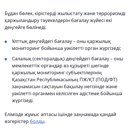
Бұдан бөлек, кірістерді жылыстату және терроризмді
қаржыландыру тәуекелдерін бағалау жүйесі екі
деңгейге бөлінеді:
Ұлттық деңгейдегі бағалау – оны қаржылық
мониторинг бойынша уәкілетті орган жүргізеді;
Салалық (секторалдық) деңгейдегі бағалау – оны
мемлекеттік органдар өз құзыреті шегінде
қаржылық мониторинг субъектілерінің
Қазақстан Республикасының ПЖ/ҚТ (ПОД/ФТ)
заңнамасын сақтауын бақылау негізінде және
уәкілетті органмен келісілген әдістеме бойынша
жүргізеді.
Елімізде жұмыс аптасы ішінде заңнамада қандай
өзгерістер
болды
.