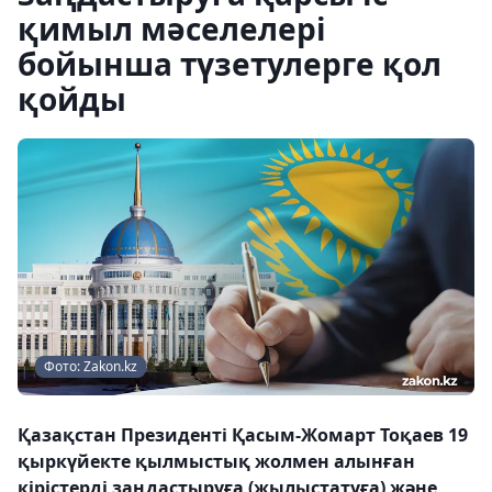
қимыл мәселелері
бойынша түзетулерге қол
қойды
Фото: Zakon.kz
Қазақстан Президенті Қасым-Жомарт Тоқаев 19
қыркүйекте қылмыстық жолмен алынған
кірістерді заңдастыруға (жылыстатуға) және