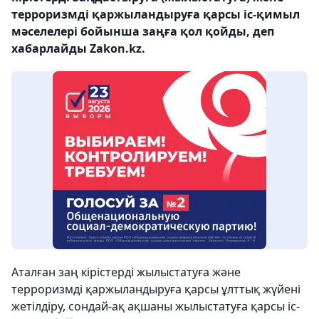
терроризмді қаржыландыруға қарсы іс-қимыл
мәселелері бойынша заңға қол қойды, деп
хабарлайды Zakon.kz.
Аталған заң кірістерді жылыстатуға және
терроризмді қаржыландыруға қарсы ұлттық жүйені
жетілдіру, сондай-ақ ақшаны жылыстатуға қарсы іс-