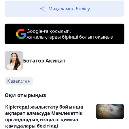
Мақаламен бөлісу
Google-ға қосылып,
жаңалықтарды бірінші болып оқыңыз
Ботагөз Ақиқат
Қазақстан
Оқи отырыңыз
Кірістерді жылыстату бойынша
ақпарат алмасуда Мемлекеттік
органдардың өзара іс-қимыл
қағидалары бекітілді