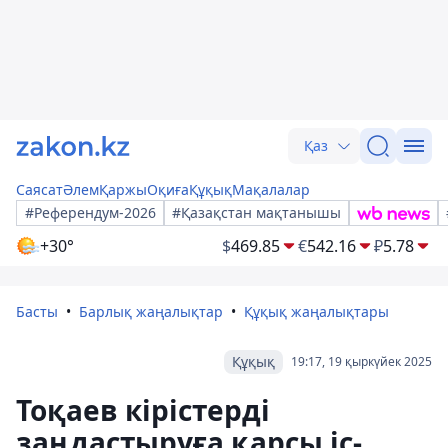
Қаз
Саясат
Әлем
Қаржы
Оқиға
Құқық
Мақалалар
#Референдум-2026
#Қазақстан мақтанышы
+30°
$
469.85
€
542.16
₽
5.78
Басты
Барлық жаңалықтар
Құқық жаңалықтары
Құқық
19:17, 19 қыркүйек 2025
Тоқаев кірістерді
заңдастыруға қарсы іс-