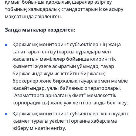
қимыл бойынша қаржылық шаралар әзірлеу
тобының халықаралық стандарттарын іске асыру
мақсатында әзірленген.
Заңда мыналар көзделген:
Қаржылық мониторинг субъектілерінің жаңа
санаттарын енгізу (қаржы құралдарымен
жасалатын мәмілелер бойынша клирингтік
қызметті жүзеге асыратын ұйымдар, тауар
биржасында жұмыс істейтін биржалық
брокерлер және биржалық тауарлармен мәміле
жасайтындар, ұялы байланыс операторлары,
"Азаматтарға арналған үкімет" мемлекеттік
корпорациясы) және уәкілетті органды белгілеу;
Қаржылық мониторинг субъектілері үшін күдікті
қызмет туралы уәкілетті органға хабарлама
жіберу міндетін енгізу.