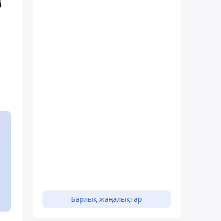
і
і
Барлық жаңалықтар