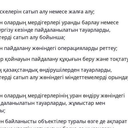
келерін сатып алу немесе жалға алу;
 олардың мердігерлері уранды барлау немесе
үргізу кезінде пайдаланылатын тауарларды,
терді сатып алу бойынша;
 пайдалану жөніндегі операцияларды реттеу;
ер қойнауын пайдалану құқығын беру және тоқтату
қазақстандық өндірушілерден тауарларды,
ерді сатып алу жөніндегі міндеттемелерді орынд
олардың мердігерлерінің уран өндіру жөніндегі
айдаланылатын тауарларды, жұмыстар мен
уы;
 байланысты объектілер туралы өзге де ақпарат