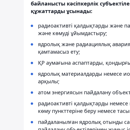
байланысты кәсіпкерлік субъектіл
құжаттарды ұсынады:
радиоактивті қалдықтарды және п
және көмуді ұйымдастыру;
ядролық және радиациялық авари
қамтамасыз ету;
ҚР аумағына аспаптарды, қондырғы
ядролық материалдарды немесе ио
арқылы;
атом энергиясын пайдалану объекті
радиоактивті қалдықтарды немесе 
көму пункттеріне беру немесе тасы
пайдаланылған ядролық отынды сақ
пайдалану объектілерімен жұмыс і