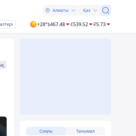
Алматы
Қаз
+28°
$
467.48
€
539.52
₽
5.73
алтері
ық
Соңғы
Танымал