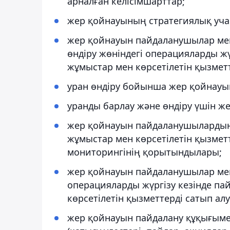
арналған келісімшарттар;
жер қойнауының стратегиялық учас
жер қойнауын пайдаланушылар мен
өндіру жөніндегі операцияларды ж
жұмыстар мен көрсетілетін қызмет
уран өндіру бойынша жер қойнауын
уранды барлау және өндіру үшін ж
жер қойнауын пайдаланушылардың 
жұмыстар мен көрсетілетін қызметт
мониторингінің қорытындылары;
жер қойнауын пайдаланушылар мен 
операцияларды жүргізу кезінде п
көрсетілетін қызметтерді сатып ал
жер қойнауын пайдалану құқығымен