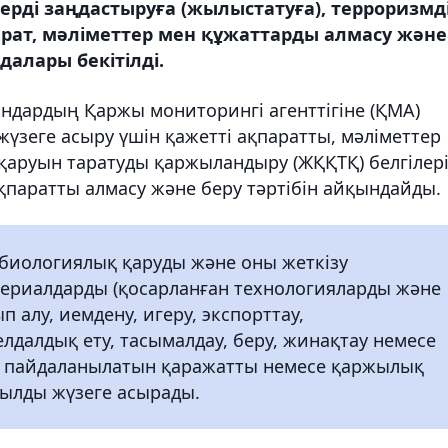
рді заңдастыруға (жылыстатуға), терроризмд
ат, мәліметтер мен құжаттарды алмасу және
далары бекітілді.
андардың Қаржы мониторингі агенттігіне (ҚМА)
үзеге асыру үшін қажетті ақпаратты, мәліметтер
аруын таратуды қаржыландыру (ЖҚҚТҚ) белгілер
паратты алмасу және беру тәртібін айқындайды.
биологиялық қаруды және оны жеткізу
териалдарды (қосарланған технологияларды және
ып алу, иемдену, игеру, экспорттау,
лдалдық ету, тасымалдау, беру, жинақтау немесе
ра пайдаланылатын қаражатты немесе қаржылық
мылды жүзеге асырады.