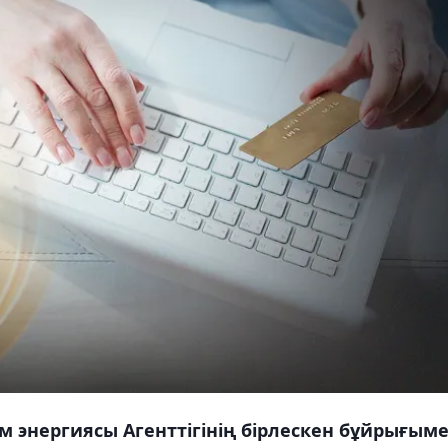
м энергиясы Агенттігінің бірлескен бұйрығым