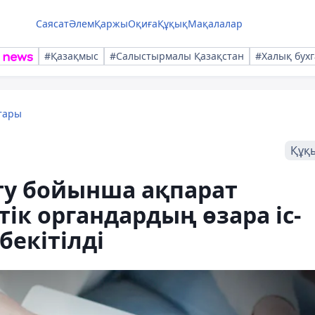
Саясат
Әлем
Қаржы
Оқиға
Құқық
Мақалалар
#Қазақмыс
#Салыстырмалы Қазақстан
#Халық бухг
тары
Құқ
ту бойынша ақпарат
ік органдардың өзара іс-
екітілді