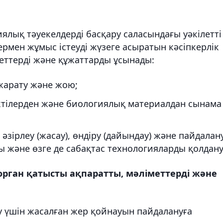
ялық тәуекелдерді басқару саласындағы уәкілетті
ермен жұмыс істеуді жүзеге асыратын кәсіпкерлік
меттерді және құжаттарды ұсынады:
жарату және жою;
ектілерден және биологиялық материалдан сынама
әзірлеу (жасау), өндіру (дайындау) және пайдалан
 және өзге де сабақтас технологияларды қолдану
 орган қатысты ақпаратты, мәліметтерді және
ру үшін жасалған жер қойнауын пайдалануға