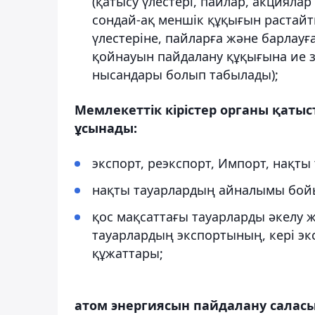
(қатысу үлестері, пайлар, акцияла
сондай-ақ меншік құқығын растайт
үлестеріне, пайларға және барлау
қойнауын пайдалану құқығына ие з
нысандары болып табылады);
Мемлекеттік кірістер органы қаты
ұсынады:
экспорт, реэкспорт, Импорт, нақты 
нақты тауарлардың айналымы бойы
қос мақсаттағы тауарларды әкелу ж
тауарлардың экспортының, кері эк
құжаттары;
атом энергиясын пайдалану саласы