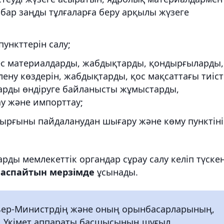
 бар заңды тұлғаларға беру арқылы жүзеге
ункттерін салу;
с материалдарды, жабдықтарды, қондырғыларды,
ену көздерін, жабдықтарды, қос мақсаттағы тиіст
ларды өндіруге байланысты жұмыстарды,
ау және импорттау;
ырғыны пайдаланудан шығару және көму пунктін
рды мемлекеттік органдар сұрау салу келіп түске
н аспайтын мерзімде
ұсынады.
емьер-Министрдің және оның орынбасарларының,
, Үкімет аппараты басшысының шұғыл