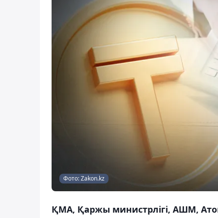
Фото: Zakon.kz
ҚМА, Қаржы министрлігі, АШМ, Ато