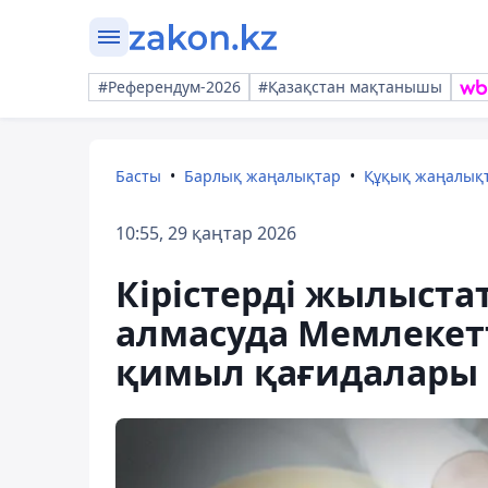
#Референдум-2026
#Қазақстан мақтанышы
Басты
Барлық жаңалықтар
Құқық жаңалық
10:55, 29 қаңтар 2026
Кірістерді жылыста
алмасуда Мемлекетт
қимыл қағидалары б