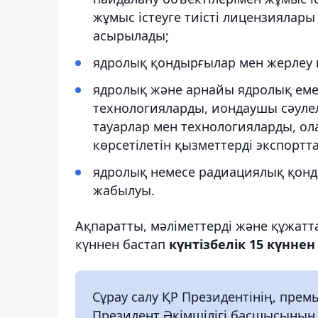
жұмыс істеуге тиісті лицензиялары
асырылады;
ядролық қондырғылар мен жерлеу п
ядролық және арнайы ядролық еме
технологияларды, иондаушы сәулел
тауарлар мен технологияларды, о
көрсетілетін қызметтерді экспортт
ядролық немесе радиациялық қонд
жабылуы.
Ақпаратты, мәліметтерді және құжатта
күннен бастап
күнтізбелік 15 күнне
Сұрау салу ҚР Президентінің, пр
Президент Әкімшілігі басшысының