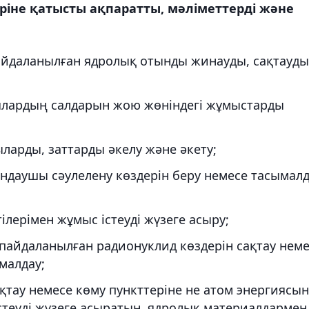
еріне қатысты ақпаратты, мәліметтерді және
айдаланылған ядролық отынды жинауды, сақтауды
ялардың салдарын жою жөніндегі жұмыстарды
ларды, заттарды әкелу және әкету;
ндаушы сәулелену көздерін беру немесе тасымал
лерімен жұмыс істеуді жүзеге асыру;
пайдаланылған радионуклид көздерін сақтау нем
малдау;
тау немесе көму пункттеріне не атом энергиясын
стеуді жүзеге асыратын, ядролық материалдармен