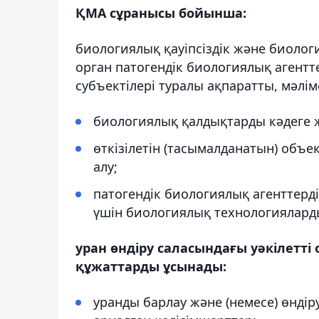
ҚМА сұранысы бойынша:
биологиялық қауіпсіздік және биологи
орган патогендік биологиялық агентт
субъектілері туралы ақпаратты, мәлі
биологиялық қалдықтарды кәдеге 
өткізілетін (тасымалданатын) объ
алу;
патогендік биологиялық агенттерді 
үшін биологиялық технологияларды
уран өндіру саласындағы уәкілетті
құжаттарды ұсынады:
уранды барлау және (немесе) өнді