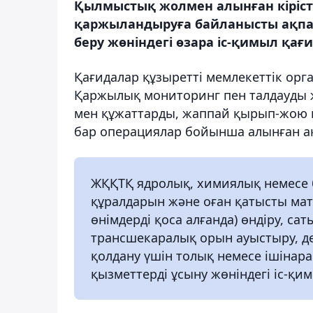
Қылмыстық жолмен алынған кірісте
қаржыландыруға байланысты ақпар
беру жөніндегі өзара іс-қимыл қағи
Қағидалар құзыретті мемлекеттік орг
Қаржылық мониторинг пен талдауды ж
мен құжаттарды, жаппай қырып-жою қ
бар операциялар бойынша алынған ақ
ЖҚҚТҚ ядролық, химиялық немесе 
құралдарын және оған қатысты ма
өнімдерді қоса алғанда) өндіру, сат
трансшекаралық орын ауыстыру, де
қолдану үшін толық немесе ішіна
қызметтерді ұсыну жөніндегі іс-қи