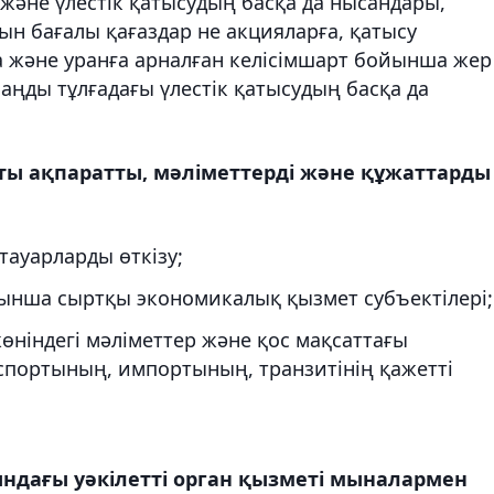
р және үлестік қатысудың басқа да нысандары,
ын бағалы қағаздар не акцияларға, қатысу
ға және уранға арналған келісімшарт бойынша жер
аңды тұлғадағы үлестік қатысудың басқа да
сты ақпаратты, мәліметтерді және құжаттарды
тауарларды өткізу;
нша сыртқы экономикалық қызмет субъектілері;
өніндегі мәліметтер және қос мақсаттағы
спортының, импортының, транзитінің қажетті
ндағы уәкілетті орган қызметі мыналармен