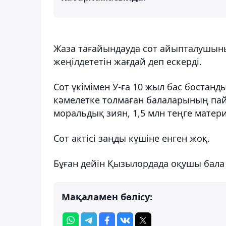
Жаза тағайындауда сот айыпталушыны
жеңілдететін жағдай деп ескерді.
Сот үкімімен У-ға 10 жыл бас бостанд
кәмелетке толмаған балаларының пай
моральдық зиян, 1,5 млн теңге матер
Сот актісі заңды күшіне енген жоқ.
Бұған дейін Қызылордада оқушы бал
Мақаламен бөлісу: