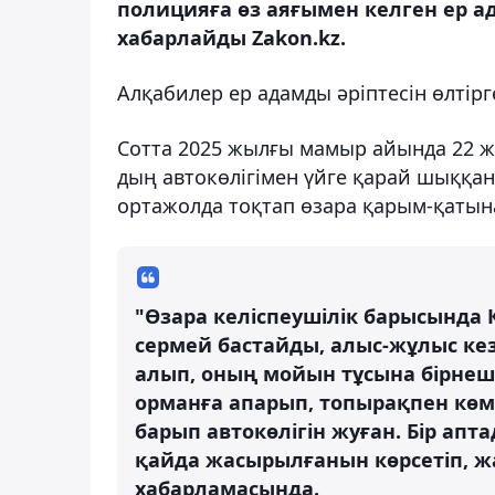
полицияға өз аяғымен келген ер а
хабарлайды Zakon.kz.
Алқабилер ер адамды әріптесін өлтірге
Сотта 2025 жылғы мамыр айында 22 жас
дың автокөлігімен үйге қарай шыққан
ортажолда тоқтап өзара қарым-қатын
"Өзара келіспеушілік барысында 
сермей бастайды, алыс-жұлыс ке
алып, оның мойын тұсына бірнеше
орманға апарып, топырақпен көмі
барып автокөлігін жуған. Бір апта
қайда жасырылғанын көрсетіп, ж
хабарламасында.