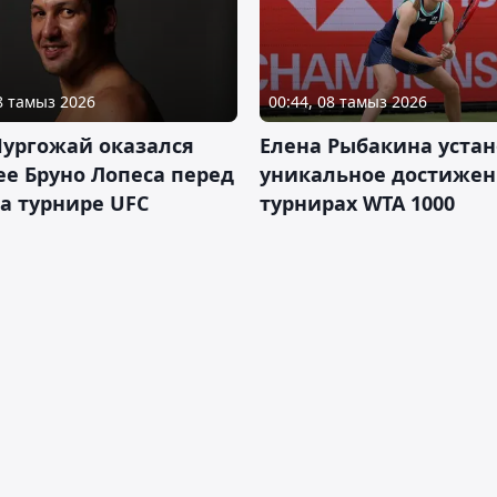
08 тамыз 2026
00:44, 08 тамыз 2026
Нургожай оказался
Елена Рыбакина уста
е Бруно Лопеса перед
уникальное достижен
а турнире UFC
турнирах WTA 1000