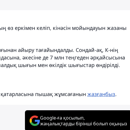
ң өз еркімен келіп, кінәсін мойындауын жазаны
ығынан айыру тағайындалды. Сондай-ақ, К-нің
дасына, әкесіне де 7 млн теңгеден әрқайсысына
иалдық шығын мен өкілдік шығыстар өндірілді.
а қатарласына пышақ жұмсағанын
жазғанбыз
.
Google-ға қосылып,
жаңалықтарды бірінші болып оқыңыз