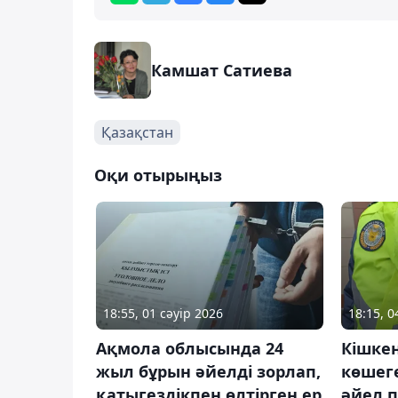
Камшат Сатиева
Қазақстан
Оқи отырыңыз
18:55, 01 сәуір 2026
18:15, 
Ақмола облысында 24
Кішке
жыл бұрын әйелді зорлап,
көшеге
қатыгездікпен өлтірген ер
әйел 