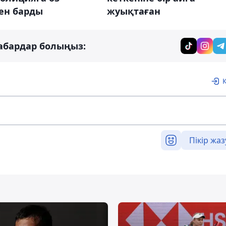
жуықтаған
ен барды
абардар болыңыз:
Пікір жаз