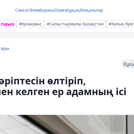
Саясат
Әлем
Қаржы
Оқиға
Құқық
Мақалалар
#Қазақмыс
#Салыстырмалы Қазақстан
#Халық бухг
тары
Құқ
іптесін өлтіріп,
ен келген ер адамның ісі