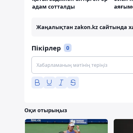
адам сотталды
аяғым
Жаңалықтан zakon.kz сайтында х
Пікірлер
0
Оқи отырыңыз