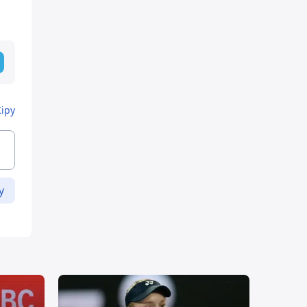
Кіру
у