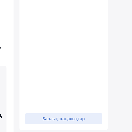
р
ң
Барлық жаңалықтар