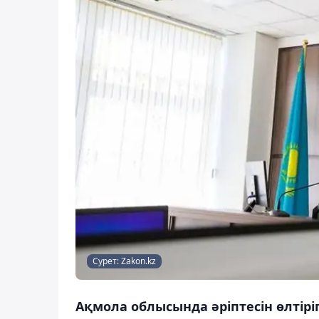
Сурет: Zakon.kz
Ақмола облысында әріптесін өлтірі