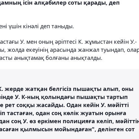
дамның ісін алқабилер соты қарады, деп
ні үшін кінәлі деп таныды.
тағы У. мен оның әріптесі К. жұмыстан кейін У.-
ы, жолда екеуінің арасында жанжал туындап, ола
асты анықтамақ болғаны анықталды.
К. жерде жатқан белгісіз пышақты алып, оны
зінде У. К-ның қолындағы пышақты тартып
 рет соққы жасайды. Одан кейін У. мәйітті
п тастаған, одан соң көлік жуатын орынға
дан соң У. өз еркімен полицияға келіп, мәйітті
асаған қылмысын мойындаған", делінген сот