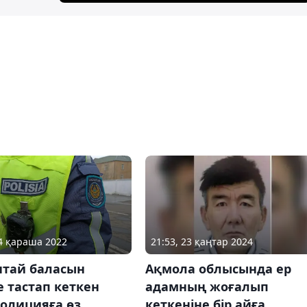
21:53, 23 қаңтар 2024
04 қараша 2022
Ақмола облысында ер
нтай баласын
адамның жоғалып
 тастап кеткен
кеткеніне бір айға
полицияға өз