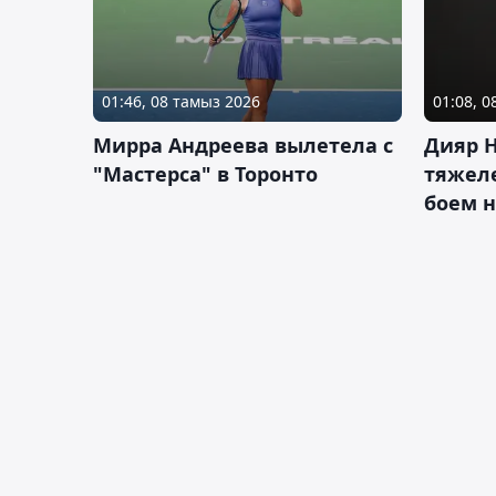
01:46, 08 тамыз 2026
01:08, 
Мирра Андреева вылетела с
Дияр 
"Мастерса" в Торонто
тяжеле
боем н