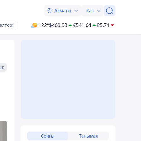
Алматы
Қаз
+22°
$
469.93
€
541.64
₽
5.71
алтері
ық
Соңғы
Танымал