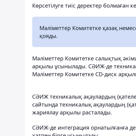
Көрсетілуге тиіс деректер болмаған к
Мәліметтер Комитетке қазақ немес
қояды.
Мәліметтер Комитетке салықтық әкімш
арқылы ұсынылады. СӘИЖ-де техникал
Мәліметтер Комитетке CD-диск арқылы
СӘИЖ техникалық ақаулардың (қателер
сайтында техникалық ақаулардың (қате
жариялау арқылы расталады.
СӘИЖ-де интеграция орнатылғанға де
хатпен бірге ұсынылады.