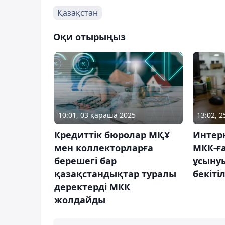
Қазақстан
Оқи отырыңыз
10:01, 03 қараша 2025
13:02, 
Кредиттік бюролар МҚҰ
Интерн
мен коллекторларға
МКК-ға
берешегі бар
ұсыну
қазақстандықтар туралы
бекітіл
деректерді МКК
жолдайды