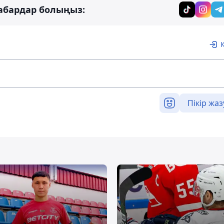
абардар болыңыз:
Пікір жаз