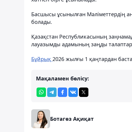
Басшысы ұсынылған Мәліметтердің а
болады.
Қазақстан Республикасының заңнамад
лауазымды адамының заңды талаптар
Бұйрық
2026 жылғы 1 қаңтардан баста
Мақаламен бөлісу:
Ботагөз Ақиқат