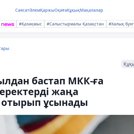
Саясат
Әлем
Қаржы
Оқиға
Құқық
Мақалалар
#Қазақмыс
#Салыстырмалы Қазақстан
#Халық бухг
тары
Құқ
ылдан бастап МКК-ға
еректерді жаңа
е отырып ұсынады