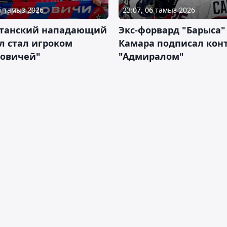
06 тамыз 2026
23:07, 06 тамыз 2026
станский нападающий
Экс-форвард "Барыса"
л стал игроком
Камара подписал конт
новичей"
"Адмиралом"