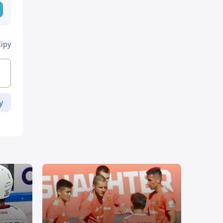
Кіру
у