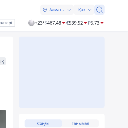
Алматы
Қаз
+23°
$
467.48
€
539.52
₽
5.73
алтері
ық
Соңғы
Танымал