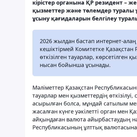
кірістер органына ҚР резидент – же
қызметтер және төлемдер туралы 
ұсыну қағидаларын белгілеу турал
2026 жылдан бастап интернет-алаң и
кешіктірмей Комитетке Қазақстан 
өткізілген тауарлар, көрсетілген 
нысан бойынша ұсынады.
Мәліметтер Қазақстан Республикасыны
тауарлар мен қызметтердің өткізілуі,
асырылған болса, мұндай сатылым мен
жасалған күнге уәкілетті орган мен Қ
айқындаған валюта айырбастаудың н
Республикасының ұлттық валютасына