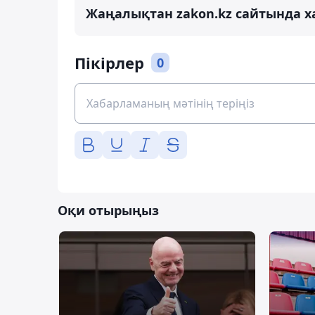
Жаңалықтан zakon.kz сайтында х
Пікірлер
0
Оқи отырыңыз