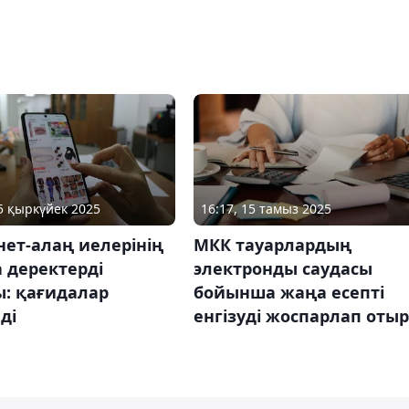
25 қыркүйек 2025
16:17, 15 тамыз 2025
ет-алаң иелерінің
МКК тауарлардың
 деректерді
электронды саудасы
ы: қағидалар
бойынша жаңа есепті
ді
енгізуді жоспарлап отыр