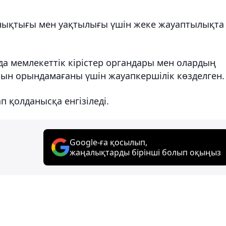
нықтығы мен уақтылығы үшін жеке жауаптылықта
а мемлекеттік кірістер органдары мен олардың
ын орындамағаны үшін жауапкершілік көзделген.
п қолданысқа енгізіледі.
Google-ға қосылып,
жаңалықтарды бірінші болып оқыңыз