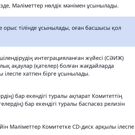
езде, Мәліметтер нөлдік мәнімен ұсынылады.
е орыс тілінде ұсынылады, оған басшысы қол
ілендірудің интеграцияланған жүйесі (СӘИЖ)
ық ақаулар (қателер) болған жағдайларда
 ілеспе хатпен бірге ұсынылады.
дің) бар екендігі туралы ақпарат Комитеттің
лердің) бар екендігі туралы баспасөз релизін
йін Мәліметтер Комитетке CD-диск арқылы ілеспе