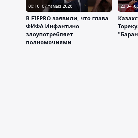
00:10, 07 тамыз 2026
23:34, 
В FIFPRO заявили, что глава
Казах
ФИФА Инфантино
Тореку
злоупотребляет
"Бара
полномочиями