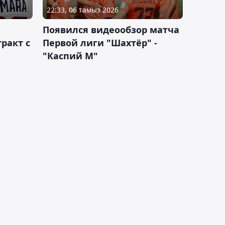
22:33, 06 тамыз 2026
Появился видеообзор матча
ракт с
Первой лиги "Шахтёр" -
"Каспий М"