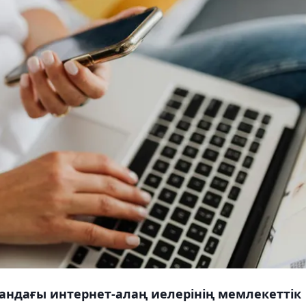
андағы интернет-алаң иелерінің мемлекеттік