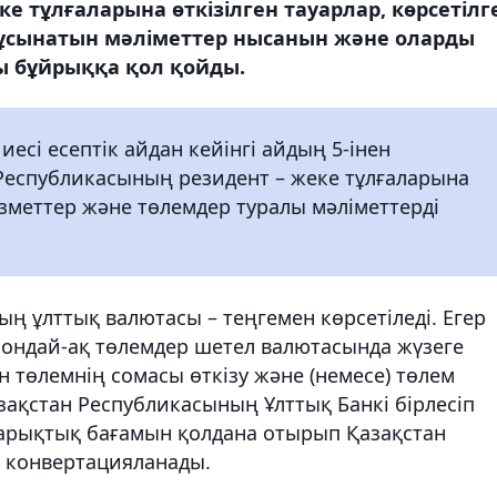
ке тұлғаларына өткізілген тауарлар, көрсетілг
ұсынатын мәліметтер нысанын және оларды
ы бұйрыққа қол қойды.
есі есептік айдан кейінгі айдың 5-інен
Республикасының резидент – жеке тұлғаларына
қызметтер және төлемдер туралы мәліметтерді
ң ұлттық валютасы – теңгемен көрсетіледі. Егер
 сондай-ақ төлемдер шетел валютасында жүзеге
 төлемнің сомасы өткізу және (немесе) төлем
азақстан Республикасының Ұлттық Банкі бірлесіп
арықтық бағамын қолдана отырып Қазақстан
 конвертацияланады.