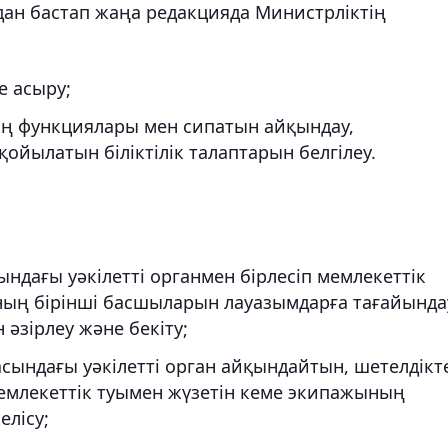
дан бастап жаңа редакцияда Министрліктің
е асыру;
ің функциялары мен сипатын айқындау,
қойылатын біліктілік талаптарын белгілеу.
ндағы уәкілетті органмен бірлесіп мемлекеттік
ң бірінші басшыларын лауазымдарға тағайында
әзірлеу және бекіту;
асындағы уәкілетті орган айқындайтын, шетелдікт
емлекеттік туымен жүзетін кеме экипажының
елісу;