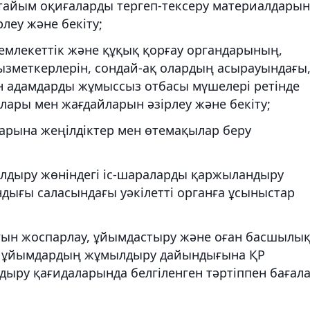
тайым оқиғаларды тергеп-тексеру материалдарын
леу және бекіту;
емлекеттік және құқық қорғау органдарының,
ызметкерлерін, сондай-ақ олардың асырауындағы
н адамдарды жұмыссыз отбасы мүшелері ретінде
лары мен жағдайларын әзірлеу және бекіту;
дарына жеңілдіктер мен өтемақылар беру
дыру жөніндегі іс-шараларды қаржыландыру
ығы саласындағы уәкілетті органға ұсыныстар
н жоспарлау, ұйымдастыру және оған басшылы
р ұйымдардың жұмылдыру дайындығына ҚР
ру қағидаларында белгіленген тәртіппен бағала