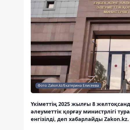
Фото: Zakon.kz/Екатерина Елисеева
Үкіметтің 2025 жылғы 8 желтоқса
әлеуметтік қорғау министрлігі тур
енгізілді, деп хабарлайды Zakon.kz.