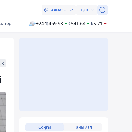
Алматы
Қаз
+24°
$
469.93
€
541.64
₽
5.71
алтері
ық
і
Соңғы
Танымал