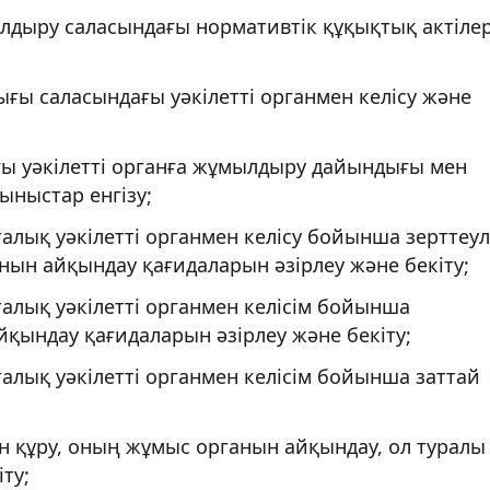
ыру саласындағы нормативтік құқықтық актілер
ы саласындағы уәкілетті органмен келісу және
 уәкілетті органға жұмылдыру дайындығы мен
ыныстар енгізу;
алық уәкілетті органмен келісу бойынша зерттеу
нын айқындау қағидаларын әзірлеу және бекіту;
талық уәкілетті органмен келісім бойынша
қындау қағидаларын әзірлеу және бекіту;
алық уәкілетті органмен келісім бойынша заттай
 құру, оның жұмыс органын айқындау, ол туралы
ту;