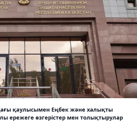
ндағы қаулысымен Еңбек және халықты
алы ережеге өзгерістер мен толықтырулар