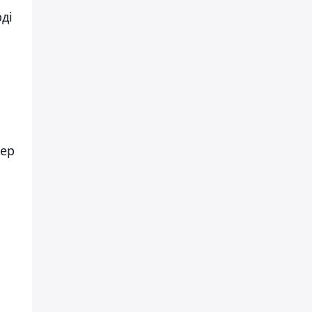
ді
лер