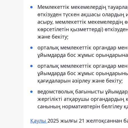
Мемлекеттік мекемелердің тауарла
өткізуден түскен ақшасы олардың и
асыру, мемлекеттік мекемелердің ө
көрсетілетін қызметтерді) өткізуд
және бекіту;
орталық мемлекеттік органдар мен
ұйымдарда бос жұмыс орындарына к
орталық мемлекеттік органдар мен
ұйымдарда бос жұмыс орындарының
қағидаларын әзірлеу және бекіту;
ведомстволық бағынысты ұйымдард
жергілікті атқарушы органдардың 
санының нормативтерін белгілеу қа
Қаулы
2025 жылғы 21 желтоқсаннан ба