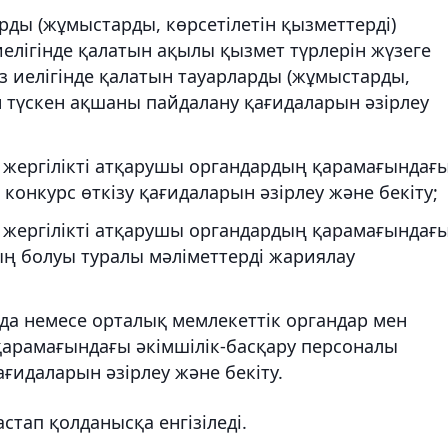
рды (жұмыстарды, көрсетілетін қызметтерді)
елігінде қалатын ақылы қызмет түрлерін жүзеге
з иелігінде қалатын тауарларды (жұмыстарды,
ен түскен ақшаны пайдалану қағидаларын әзірлеу
 жергілікті атқарушы органдардың қарамағындағ
онкурс өткізу қағидаларын әзірлеу және бекіту;
 жергілікті атқарушы органдардың қарамағындағ
 болуы туралы мәліметтерді жариялау
а немесе орталық мемлекеттік органдар мен
қарамағындағы әкімшілік-басқару персоналы
ғидаларын әзірлеу және бекіту.
стап қолданысқа енгізіледі.