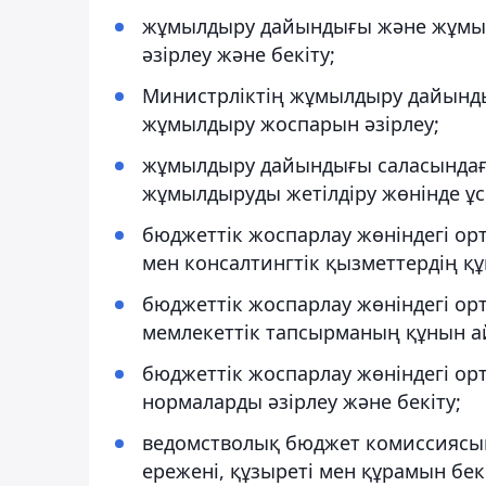
жұмылдыру дайындығы және жұмылд
әзірлеу және бекіту;
Министрліктің жұмылдыру дайындығ
жұмылдыру жоспарын әзірлеу;
жұмылдыру дайындығы саласындағы
жұмылдыруды жетілдіру жөнінде ұс
бюджеттік жоспарлау жөніндегі орт
мен консалтингтік қызметтердің құ
бюджеттік жоспарлау жөніндегі ор
мемлекеттік тапсырманың құнын ай
бюджеттік жоспарлау жөніндегі орт
нормаларды әзірлеу және бекіту;
ведомстволық бюджет комиссиясын
ережені, құзыреті мен құрамын бекі