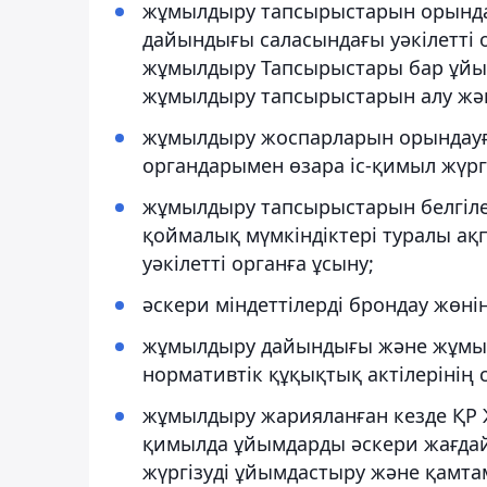
жұмылдыру тапсырыстарын орында
дайындығы саласындағы уәкілетті о
жұмылдыру Тапсырыстары бар ұйымд
жұмылдыру тапсырыстарын алу және
жұмылдыру жоспарларын орындауғ
органдарымен өзара іс-қимыл жүргі
жұмылдыру тапсырыстарын белгіле
қоймалық мүмкіндіктері туралы а
уәкілетті органға ұсыну;
әскери міндеттілерді брондау жөні
жұмылдыру дайындығы және жұмыл
нормативтік құқықтық актілерінің 
жұмылдыру жарияланған кезде ҚР Ж
қимылда ұйымдарды әскери жағдай 
жүргізуді ұйымдастыру және қамта