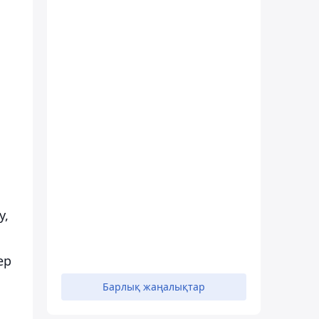
у,
ер
Барлық жаңалықтар