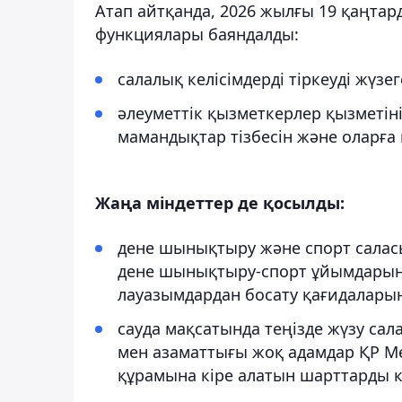
Атап айтқанда, 2026 жылғы 19 қаңтар
функциялары баяндалды:
салалық келісімдерді тіркеуді жүзег
әлеуметтік қызметкерлер қызметін
мамандықтар тізбесін және оларға 
Жаңа міндеттер де қосылды:
дене шынықтыру және спорт саласы
дене шынықтыру-спорт ұйымдарыны
лауазымдардан босату қағидаларын 
сауда мақсатында теңізде жүзу сал
мен азаматтығы жоқ адамдар ҚР М
құрамына кіре алатын шарттарды к