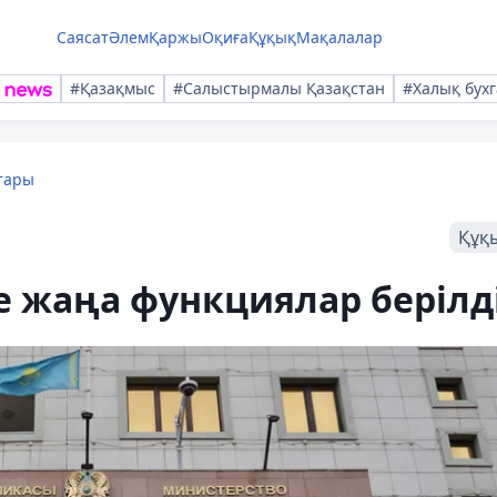
Саясат
Әлем
Қаржы
Оқиға
Құқық
Мақалалар
#Қазақмыс
#Салыстырмалы Қазақстан
#Халық бухг
тары
Құқ
е жаңа функциялар берілд