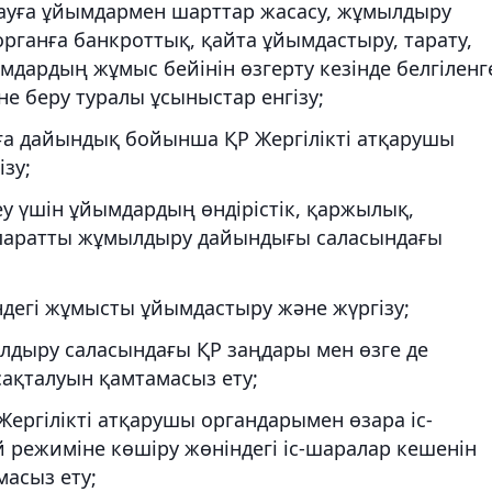
уға ұйымдармен шарттар жасасу, жұмылдыру
рганға банкроттық, қайта ұйымдастыру, тарату,
ардың жұмыс бейінін өзгерту кезінде белгіленг
 беру туралы ұсыныстар енгізу;
а дайындық бойынша ҚР Жергілікті атқарушы
зу;
у үшін ұйымдардың өндірістік, қаржылық,
қпаратты жұмылдыру дайындығы саласындағы
ндегі жұмысты ұйымдастыру және жүргізу;
дыру саласындағы ҚР заңдары мен өзге де
сақталуын қамтамасыз ету;
ергілікті атқарушы органдарымен өзара іс-
режиміне көшіру жөніндегі іс-шаралар кешенін
масыз ету;