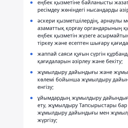
еңбек қызметіне байланысты жаза
ресімдеу жөніндегі нысандарды әзір
әскери қызметшілердің, арнаулы м
азаматтық қорғау органдарының қ
еңбек қызметін жүзеге асырмайты
тіркеу және есептен шығару қағида
жаппай саяси қуғын сүргін құрбан
қағидаларын әзірлеу және бекіту;
жұмылдыру дайындығы және жұмыл
көлемі бойынша жұмылдыру дайынд
енгізу;
ұйымдардың жұмылдыру дайындығы
ету, жұмылдыру Тапсырыстары ба
жұмылдыру дайындығы мен жұмылды
жүргізу;