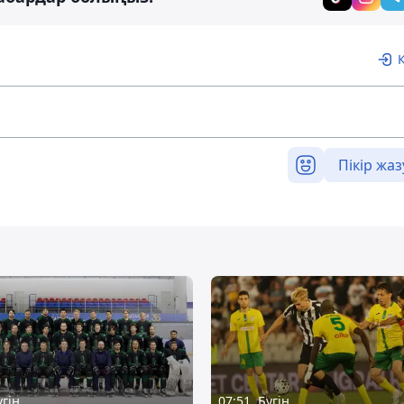
Пікір жаз
үгін
07:51, Бүгін