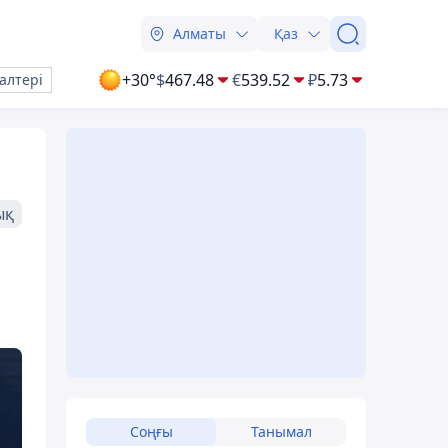
Алматы
Қаз
+30°
$
467.48
€
539.52
₽
5.73
алтері
ық
Соңғы
Танымал