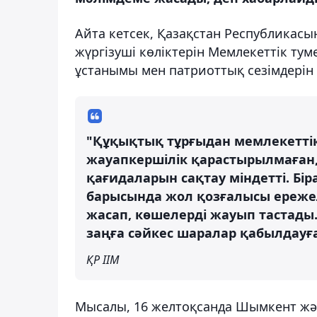
Айта кетсек, Қазақстан Республикасын
жүргізуші көліктерін Мемлекеттік тум
ұстанымы мен патриоттық сезімдерін 
"Құқықтық тұрғыдан мемлекеттік
жауапкершілік қарастырылмаған, 
қағидаларын сақтау міндетті. Бі
барысында жол қозғалысы ережел
жасап, көшелерді жауып тастады
заңға сәйкес шаралар қабылдауғ
ҚР ІІМ
Мысалы, 16 желтоқсанда Шымкент жә