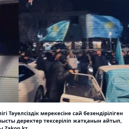
гі Тәуелсіздік мерекесіне сай безендіріліген
нысты деректер тексеріліп жатқанын айтып,
 Zakon.kz.