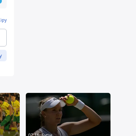
Кіру
у
07:16, Бүгін