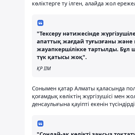
көліктерге ту ілген, алайда жол ереже
"Тексеру нәтижесінде жүргізушіле
апаттық жағдай туғызғаны және к
жауапкершілікке тартылды. Бұл 
түк қатысы жоқ".
ҚР ІІМ
Сонымен қатар Алматы қаласында пол
қоғамдық көліктің жүргізушісі мен ж
денсаулығына қауіпті екенін түсіндірді
"Сондай-ақ көлікті заңсыз тоқтат