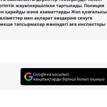
ртіптік жауапкершілікке тартылады. Полиция
пен қарайды және азаматтарды Жол қозғалысы
әліметтер мен ақпарат көздеріне сенуге
рекше тапсырмалар жөніндегі аға инспекторы
Google-ға қосылып,
жаңалықтарды бірінші болып оқыңыз