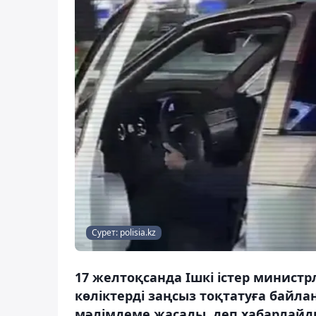
Сурет: polisia.kz
17 желтоқсанда Ішкі істер министрлі
көліктерді заңсыз тоқтатуға байла
мәлімдеме жасады, деп хабарлайды