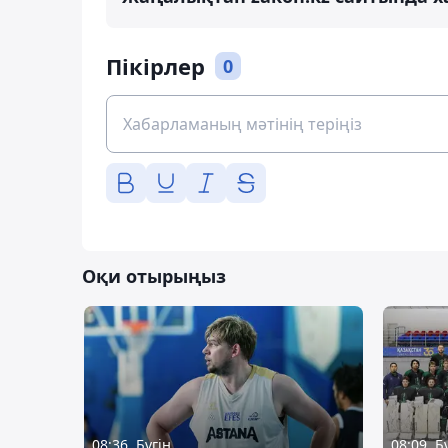
Пікірлер
0
Оқи отырыңыз
08:36, Бүгін
08:09, Б