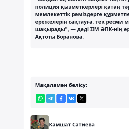
полиция қызметкерлері қатаң тә
мемлекеттік рәміздерге құрмет
ережелерін сақтауға, тек ресми м
шақырады", — деді ІІМ ӘПК-нің е
Ақтоты Боранова.
Мақаламен бөлісу:
Камшат Сатиева