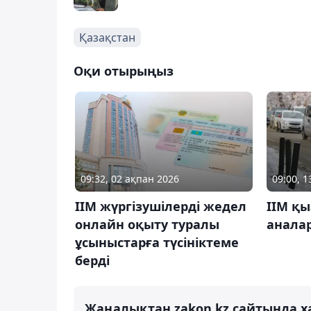
Қазақстан
Оқи отырыңыз
09:32, 02 ақпан 2026
09:00, 
ІІМ жүргізушілерді жедел
ІІМ қы
онлайн оқыту туралы
анала
ұсыныстарға түсініктеме
берді
Жаңалықтан zakon.kz сайтында х