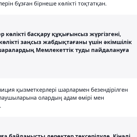
лерін бұзған бірнеше көлікті тоқтатқан.
р көлікті басқару құқығынсыз жүргізгені,
өлікті заңсыз жабдықтағаны үшін әкімшілік
шаралардың Мемлекеттік туды пайдалануға
иция қызметкерлері шарлармен безендірілген
олаушыларына олардың адам өмірі мен
.
уға байланысты деректер тексерілуде. Кінәлі