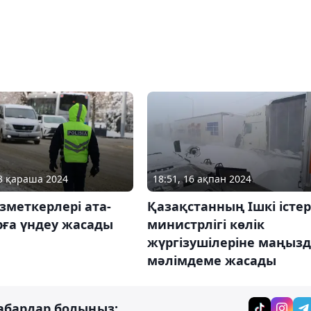
13 қараша 2024
18:51, 16 ақпан 2024
зметкерлері ата-
Қазақстанның Ішкі істер
рға үндеу жасады
министрлігі көлік
жүргізушілеріне маңыз
мәлімдеме жасады
абардар болыңыз: