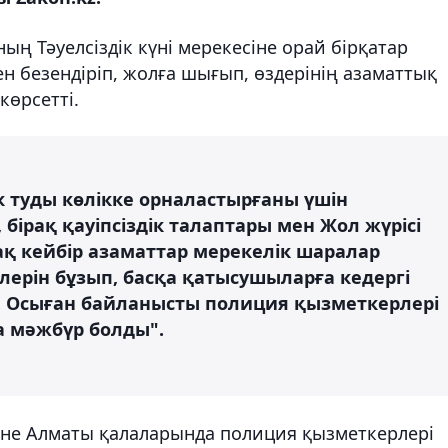
ың Тәуелсіздік күні мерекесіне орай бірқатар
ен безендіріп, жолға шығып, өздерінің азаматтық
көрсетті.
 туды көлікке орналастырғаны үшін
бірақ қауіпсіздік талаптары мен Жол жүрісі
рақ кейбір азаматтар мерекелік шаралар
ерін бұзып, басқа қатысушыларға кедергі
. Осыған байланысты полиция қызметкерлері
а мәжбүр болды".
не Алматы қалаларында полиция қызметкерлері