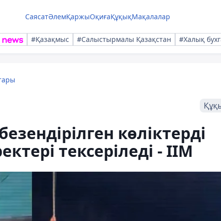
Саясат
Әлем
Қаржы
Оқиға
Құқық
Мақалалар
#Қазақмыс
#Салыстырмалы Қазақстан
#Халық бухг
тары
Құқ
безендірілген көліктерді
ектері тексеріледі - ІІМ