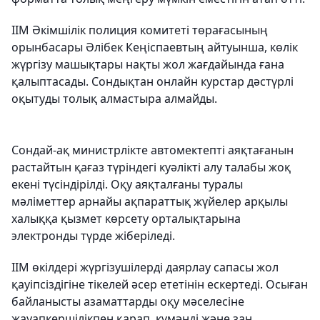
ІІМ Әкімшілік полиция комитеті төрағасының
орынбасары Әлібек Кеңіспаевтың айтуынша, көлік
жүргізу машықтары нақты жол жағдайында ғана
қалыптасады. Сондықтан онлайн курстар дәстүрлі
оқытуды толық алмастыра алмайды.
Сондай-ақ министрлікте автомектепті аяқтағанын
растайтын қағаз түріндегі куәлікті алу талабы жоқ
екені түсіндірілді. Оқу аяқталғаны туралы
мәліметтер арнайы ақпараттық жүйелер арқылы
халыққа қызмет көрсету орталықтарына
электронды түрде жіберіледі.
ІІМ өкілдері жүргізушілерді даярлау сапасы жол
қауіпсіздігіне тікелей әсер ететінін ескертеді. Осыған
байланысты азаматтарды оқу мәселесіне
жауапкершілікпен қарап, күмәнді және заң