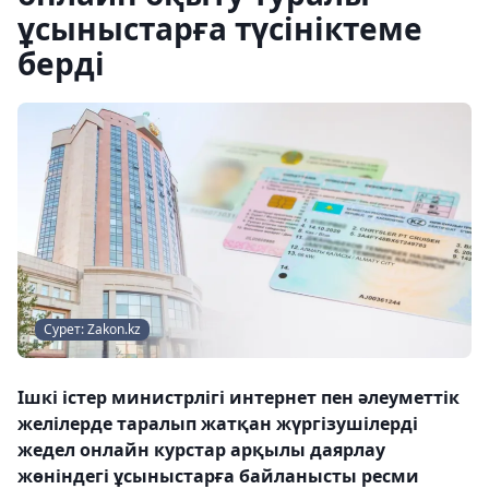
ұсыныстарға түсініктеме
берді
Сурет: Zakon.kz
Ішкі істер министрлігі интернет пен әлеуметтік
желілерде таралып жатқан жүргізушілерді
жедел онлайн курстар арқылы даярлау
жөніндегі ұсыныстарға байланысты ресми