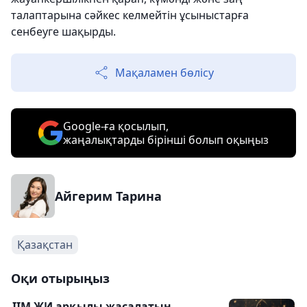
талаптарына сәйкес келмейтін ұсыныстарға
сенбеуге шақырды.
Мақаламен бөлісу
Google-ға қосылып,
жаңалықтарды бірінші болып оқыңыз
Айгерим Тарина
Қазақстан
Оқи отырыңыз
ІІМ ЖИ арқылы жасалатын