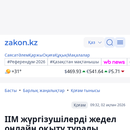
Қаз
Саясат
Әлем
Қаржы
Оқиға
Құқық
Мақалалар
#Референдум-2026
#Қазақстан мақтанышы
+31°
$
469.93
€
541.64
₽
5.71
Басты
Барлық жаңалықтар
Қоғам тынысы
Қоғам
09:32, 02 ақпан 2026
ІІМ жүргізушілерді жедел
онлайн оқыту туралы