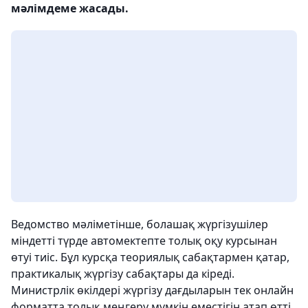
мәлімдеме жасады.
Ведомство мәліметінше, болашақ жүргізушілер
міндетті түрде автомектепте толық оқу курсынан
өтуі тиіс. Бұл курсқа теориялық сабақтармен қатар,
практикалық жүргізу сабақтары да кіреді.
Министрлік өкілдері жүргізу дағдыларын тек онлайн
форматта толық меңгеру мүмкін еместігін атап өтті.