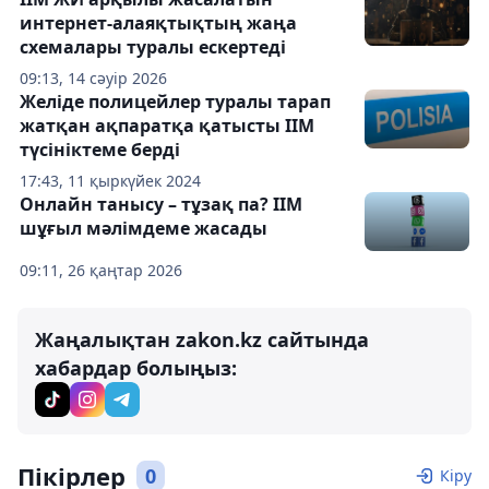
интернет-алаяқтықтың жаңа
схемалары туралы ескертеді
09:13, 14 сәуір 2026
Желіде полицейлер туралы тарап
жатқан ақпаратқа қатысты ІІМ
түсініктеме берді
17:43, 11 қыркүйек 2024
Онлайн танысу – тұзақ па? ІІМ
шұғыл мәлімдеме жасады
09:11, 26 қаңтар 2026
Жаңалықтан zakon.kz сайтында
хабардар болыңыз:
Пікірлер
0
Кіру