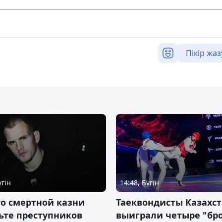
Пікір жаз
үгін
14:48, Бүгін
о смертной казни
Таеквондисты Казахс
ьте преступников
выиграли четыре "бр