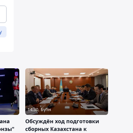
у
14:30, Бүгін
тана
Обсуждён ход подготовки
онзы"
сборных Казахстана к