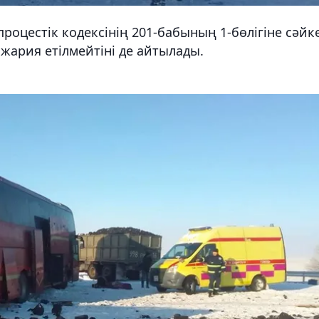
оцестік кодексінің 201-бабының 1-бөлігіне сәйк
і жария етілмейтіні де айтылады.