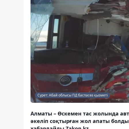
Сурет: Абай облысы ПД баспасөз қызметі
Алматы – Өскемен тас жолында авто
әкеліп соқтырған жол апаты болды.
хабарлайды Zakon.kz.