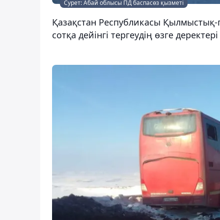
Сурет: Абай облысы ПД баспасөз қызметі
Қазақстан Республикасы Қылмыстық-пр
сотқа дейінгі тергеудің өзге деректер