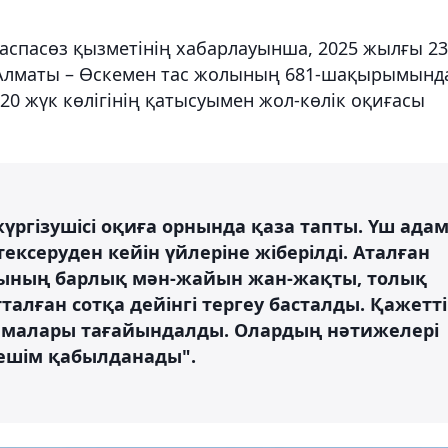
аспасөз қызметінің хабарлауынша, 2025 жылғы 23
а Алматы – Өскемен тас жолының 681-шақырымынд
20 жүк көлігінің қатысуымен жол-көлік оқиғасы
үргізушісі оқиға орнында қаза тапты. Үш ада
ексеруден кейін үйлеріне жіберілді. Аталған
сының барлық мән-жайын жан-жақты, толық
алған сотқа дейінгі тергеу басталды. Қажетті
птамалары тағайындалды. Олардың нәтижелері
шешім қабылданады".