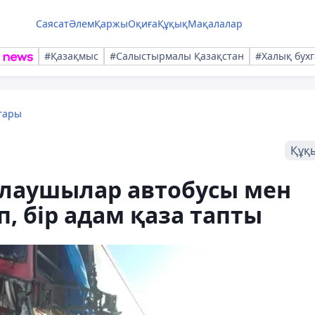
Саясат
Әлем
Қаржы
Оқиға
Құқық
Мақалалар
#Қазақмыс
#Салыстырмалы Қазақстан
#Халық бухг
тары
Құқ
лаушылар автобусы мен
, бір адам қаза тапты