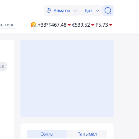
Алматы
Қаз
+33°
$
467.48
€
539.52
₽
5.73
алтері
ық
Соңғы
Танымал