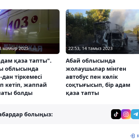
28 мамыр 2025
22:53, 14 тамыз 2023
адам қаза тапты".
Абай облысында
ы облысында
жолаушылар мінген
дан тіркемесі
автобус пен көлік
п кетіп, жаппай
соқтығысып, бір адам
паты болды
қаза тапты
абардар болыңыз: