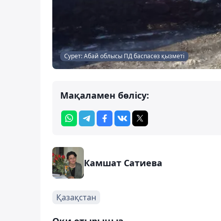
Сурет: Абай облысы ПД баспасөз қызметі
Мақаламен бөлісу:
Камшат Сатиева
Қазақстан