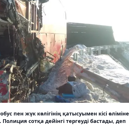
бус пен жүк көлігінің қатысуымен кісі өліміне
 Полиция сотқа дейінгі тергеуді бастады, деп