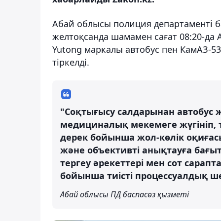
Абай облысы полиция департаменті б
желтоқсанда шамамен сағат 08:20-д
Yutong маркалы автобус пен КамАЗ-53
тіркелді.
"Соқтығысу салдарынан автобус ж
медициналық мекемеге жүгініп, т
дерек бойынша жол-көлік оқиға
және объективті анықтауға бағытт
тергеу әрекеттері мен сот сара
бойынша тиісті процессуалдық 
Абай облысы ПД баспасөз қызметі