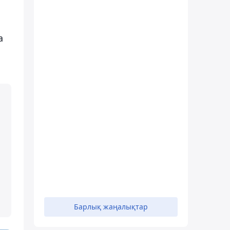
а
м
Барлық жаңалықтар