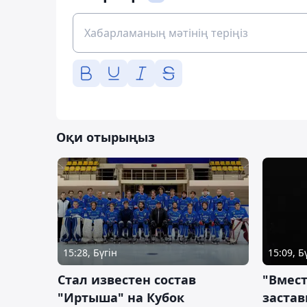
Оқи отырыңыз
15:28, Бүгін
15:09, Б
Стал известен состав
"Вмест
"Иртыша" на Кубок
застав