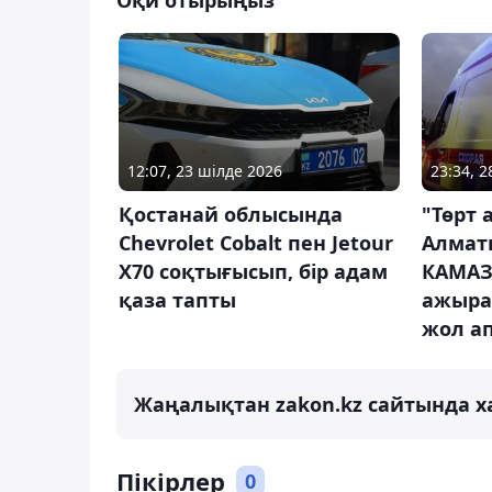
Оқи отырыңыз
12:07, 23 шілде 2026
23:34, 
Қостанай облысында
"Төрт 
Chevrolet Cobalt пен Jetour
Алмат
X70 соқтығысып, бір адам
КАМАЗ-
қаза тапты
ажыра
жол а
Жаңалықтан zakon.kz сайтында х
Пікірлер
0