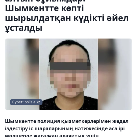
Шымкентте көпті
шырылдатқан күдікті әйел
ұсталды
Сурет: polisia.kz
Шымкентте полиция қызметкерлерімен жедел
іздестіру іс-шараларының нәтижесінде аса ірі
мөлшерде жасалған алаяқтық үшін