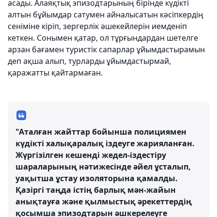
асады. Алаяқтық эпизодтарының бірінде күдікті
алтын бұйымдар сатумен айналысатын кәсіпкердің
сеніміне кіріп, зергерлік әшекейлерін иемденіп
кеткен. Сонымен қатар, ол тұрғындардан шетелге
арзан бағамен туристік сапарлар ұйымдастырамын
деп ақша алып, турларды ұйымдастырмай,
қаражатты қайтармаған.
"Аталған жайттар бойынша полициямен
күдікті халықаралық іздеуге жарияланған.
Жүргізілген кешенді жедел-іздестіру
шараларының нәтижесінде әйел ұсталып,
уақытша ұстау изоляторына қамалды.
Қазіргі таңда істің барлық мән-жайын
анықтауға және қылмыстық әрекеттердің
қосымша эпизодтарын әшкерелеуге