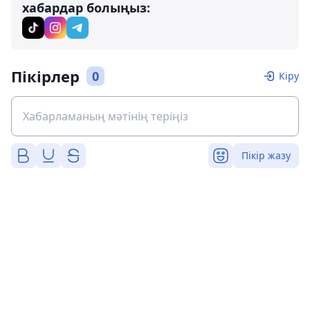
хабардар болыңыз:
Пікірлер
0
Кіру
Пікір жазу