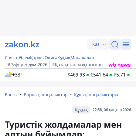
Қаз
Саясат
Әлем
Қаржы
Оқиға
Құқық
Мақалалар
#Референдум-2026
#Қазақстан мақтанышы
+33°
$
469.93
€
541.64
₽
5.71
Басты
Барлық жаңалықтар
Құқық жаңалықтары
Құқық
22:58, 06 қаңтар 2026
Туристік жолдамалар мен
алтын бұйымдар: