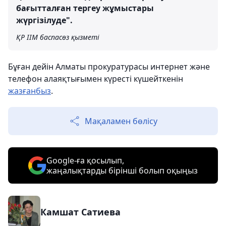
бағытталған тергеу жұмыстары
жүргізілуде".
ҚР ІІМ баспасөз қызметі
Бұған дейін Алматы прокуратурасы интернет және
телефон алаяқтығымен күресті күшейткенін
жазғанбыз
.
Мақаламен бөлісу
Google-ға қосылып,
жаңалықтарды бірінші болып оқыңыз
Камшат Сатиева