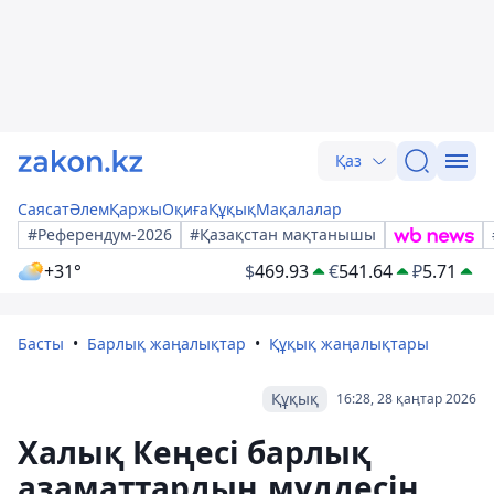
Қаз
Саясат
Әлем
Қаржы
Оқиға
Құқық
Мақалалар
#Референдум-2026
#Қазақстан мақтанышы
+31°
$
469.93
€
541.64
₽
5.71
Басты
Барлық жаңалықтар
Құқық жаңалықтары
Құқық
16:28, 28 қаңтар 2026
Халық Кеңесі барлық
азаматтардың мүддесін