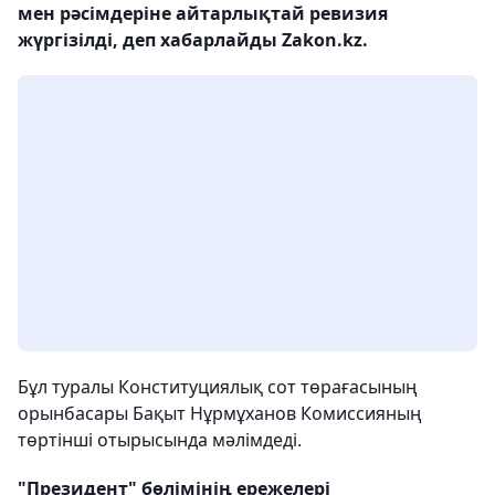
мен рәсімдеріне айтарлықтай ревизия
жүргізілді, деп хабарлайды Zakon.kz.
Бұл туралы Конституциялық сот төрағасының
орынбасары Бақыт Нұрмұханов Комиссияның
төртінші отырысында мәлімдеді.
"Президент" бөлімінің ережелері