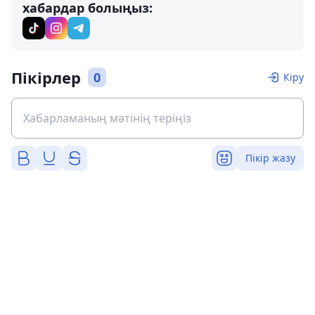
хабардар болыңыз:
Пікірлер
0
Кіру
Пікір жазу