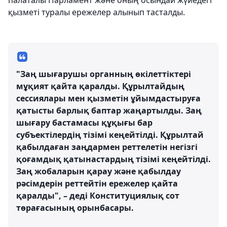
палаталы Парламент және оның осындай жүйедегі
қызметі туралы ережелер алынып тасталды.
"Заң шығарушы органның өкілеттіктері
мұқият қайта қаралды. Құрылтайдың
сессиялары мен қызметін ұйымдастыруға
қатысты барлық баптар жаңартылды. Заң
шығару бастамасы құқығы бар
субъектілердің тізімі кеңейтілді. Құрылтай
қабылдаған заңдармен реттелетін негізгі
қоғамдық қатынастардың тізімі кеңейтілді.
Заң жобаларын қарау және қабылдау
рәсімдерін реттейтін ережелер қайта
қаралды", – деді Конституциялық сот
төрағасының орынбасары.