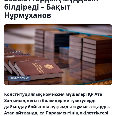
білдіреді – Бақыт
Нұрмұханов
Фото: gov.kz
Конституциялық комиссия мүшелері ҚР Ата
Заңының негізгі бөлімдеріне түзетулерді
дайындау бойынша ауқымды жұмыс атқарды.
Атап айтқанда, ел Парламентінің өкілеттіктері