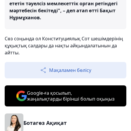
ететін тәуелсіз мемлекеттік орган ретіндегі
мәртебесін бекітеді", – деп атап өтті Бақыт
Нұрмұханов.
Сөз соңында ол Конституциялық Сот шешімдерінің
құқықтық салдары да нақты айқындалатынын да
айтты.
Мақаламен бөлісу
Google-ға қосылып,
жаңалықтарды бірінші болып оқыңыз
Ботагөз Ақиқат