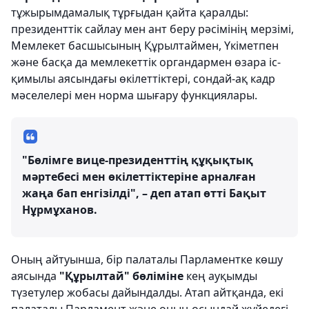
тұжырымдамалық тұрғыдан қайта қаралды:
президенттік сайлау мен ант беру рәсімінің мерзімі,
Мемлекет басшысының Құрылтаймен, Үкіметпен
және басқа да мемлекеттік органдармен өзара іс-
қимылы аясындағы өкілеттіктері, сондай-ақ кадр
мәселелері мен норма шығару функциялары.
"Бөлімге вице-президенттің құқықтық
мәртебесі мен өкілеттіктеріне арналған
жаңа бап енгізілді", – деп атап өтті Бақыт
Нұрмұханов.
Оның айтуынша, бір палаталы Парламентке көшу
аясында
"Құрылтай" бөліміне
кең ауқымды
түзетулер жобасы дайындалды. Атап айтқанда, екі