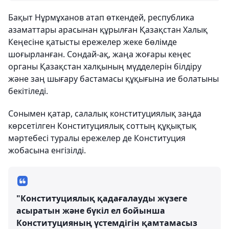
Бақыт Нұрмұханов атап өткендей, республика
азаматтары арасынан құрылған Қазақстан Халық
Кеңесіне қатысты ережелер жеке бөлімде
шоғырланған. Сондай-ақ, жаңа жоғары кеңес
органы Қазақстан халқының мүдделерін білдіру
және заң шығару бастамасы құқығына ие болатыны
бекітіледі.
Сонымен қатар, салалық конституциялық заңда
көрсетілген Конституциялық соттың құқықтық
мәртебесі туралы ережелер де Конституция
жобасына енгізілді.
"Конституциялық қадағалауды жүзеге
асыратын және бүкіл ел бойынша
Конституцияның үстемдігін қамтамасыз