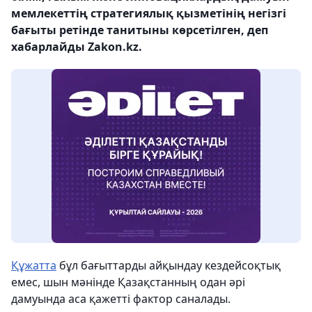
мемлекеттің стратегиялық қызметінің негізгі
бағыты ретінде танитыны көрсетілген, деп
хабарлайды Zakon.kz.
Құжатта
бұл бағыттарды айқындау кездейсоқтық
емес, шын мәнінде Қазақстанның одан әрі
дамуында аса қажетті фактор саналады.