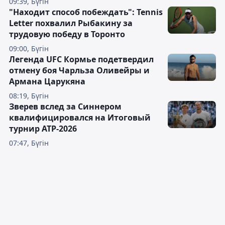
09:39, Бүгін
"Находит способ побеждать": Tennis
Letter похвалил Рыбакину за
трудовую победу в Торонто
09:00, Бүгін
Легенда UFC Кормье подетвердил
отмену боя Чарльза Оливейры и
Армана Царукяна
08:19, Бүгін
Зверев вслед за Синнером
квалифицировался на Итоговый
турнир ATP-2026
07:47, Бүгін