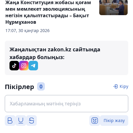
Жаңа Конституция жобасы қоғам
мен мемлекет эволюциясының
негізін қалыптастырады – Бақыт
Нұрмұханов
17:07, 30 қаңтар 2026
Жаңалықтан zakon.kz сайтында
хабардар болыңыз:
Пікірлер
0
Кіру
Пікір жазу