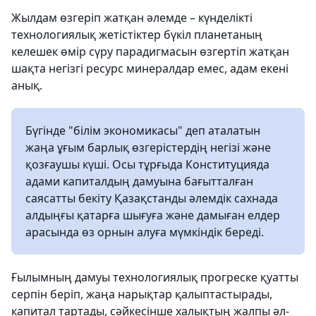
Жылдам өзгеріп жатқан әлемде – күнделікті
технологиялық жетістіктер бүкіл планетаның
келешек өмір сүру парадигмасын өзгертіп жатқан
шақта негізгі ресурс минералдар емес, адам екені
анық.
Бүгінде "білім экономикасы" деп аталатын
жаңа ұғым барлық өзгерістердің негізі және
қозғаушы күші. Осы тұрғыда Конституцияда
адами капиталдың дамуына бағытталған
саясатты бекіту Қазақстанды әлемдік сахнада
алдыңғы қатарға шығуға және дамыған елдер
арасында өз орнын алуға мүмкіндік береді.
Ғылымның дамуы технологиялық прогреске қуатты
серпін беріп, жаңа нарықтар қалыптастырады,
капитал тартады, сәйкесінше халықтың жалпы әл-