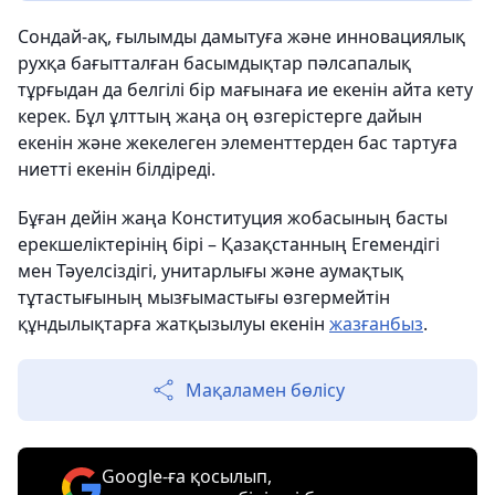
Сондай-ақ, ғылымды дамытуға және инновациялық
рухқа бағытталған басымдықтар пәлсапалық
тұрғыдан да белгілі бір мағынаға ие екенін айта кету
керек. Бұл ұлттың жаңа оң өзгерістерге дайын
екенін және жекелеген элементтерден бас тартуға
ниетті екенін білдіреді.
Бұған дейін жаңа Конституция жобасының басты
ерекшеліктерінің бірі – Қазақстанның Егемендігі
мен Тәуелсіздігі, унитарлығы және аумақтық
тұтастығының мызғымастығы өзгермейтін
құндылықтарға жатқызылуы екенін
жазғанбыз
.
Мақаламен бөлісу
Google-ға қосылып,