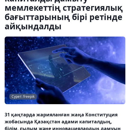
мемлекеттің стратегиялық
бағыттарының бірі ретінде
айқындалды
Сурет: freepik
31 қаңтарда жарияланған жаңа Конституция
жобасында Қазақстан адами капиталдың,
білім, ғылым және инновациялардың дамуын