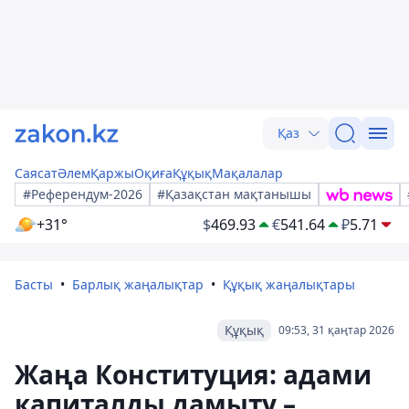
Қаз
Саясат
Әлем
Қаржы
Оқиға
Құқық
Мақалалар
#Референдум-2026
#Қазақстан мақтанышы
+31°
$
469.93
€
541.64
₽
5.71
Басты
Барлық жаңалықтар
Құқық жаңалықтары
Құқық
09:53, 31 қаңтар 2026
Жаңа Конституция: адами
капиталды дамыту –