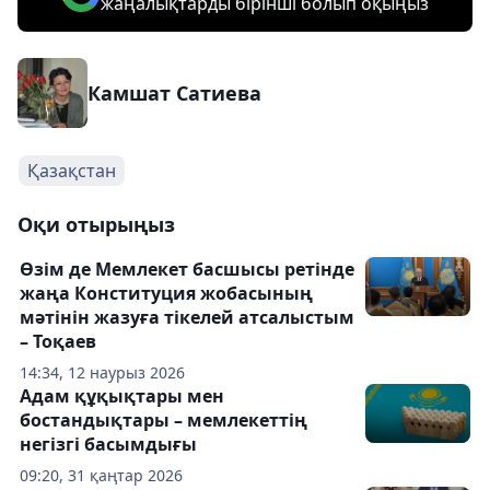
жаңалықтарды бірінші болып оқыңыз
Камшат Сатиева
Қазақстан
Оқи отырыңыз
Өзім де Мемлекет басшысы ретінде
жаңа Конституция жобасының
мәтінін жазуға тікелей атсалыстым
– Тоқаев
14:34, 12 наурыз 2026
Адам құқықтары мен
бостандықтары – мемлекеттің
негізгі басымдығы
09:20, 31 қаңтар 2026