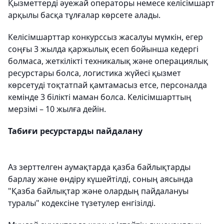
Қызметтерді әуежай операторы немесе келісімшарт
арқылы басқа тұлғалар көрсете алады.
Келісімшарттар конкурссыз жасалуы мүмкін, егер
соңғы 3 жылда қаржылық есеп бойынша кедергі
болмаса, жеткілікті техникалық және операциялық
ресурстары болса, логистика жүйесі қызмет
көрсетуді тоқтатпай қамтамасыз етсе, персоналда
кемінде 3 білікті маман болса. Келісімшарттың
мерзімі – 10 жылға дейін.
Табиғи ресурстарды пайдалану
Аз зерттелген аумақтарда қазба байлықтарды
барлау және өндіру күшейтілді, соның аясында
"Қазба байлықтар және олардың пайдалануы
туралы" кодексіне түзетулер енгізілді.