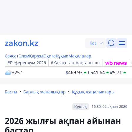
Қаз
Саясат
Әлем
Қаржы
Оқиға
Құқық
Мақалалар
#Референдум-2026
#Қазақстан мақтанышы
+25°
$
469.93
€
541.64
₽
5.71
Басты
Барлық жаңалықтар
Құқық жаңалықтары
Құқық
16:30, 02 ақпан 2026
2026 жылғы ақпан айынан
бастап