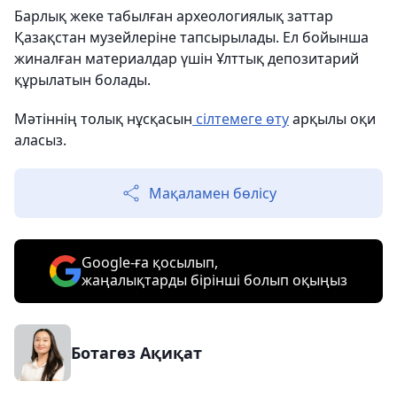
Барлық жеке табылған археологиялық заттар
Қазақстан музейлеріне тапсырылады. Ел бойынша
жиналған материалдар үшін Ұлттық депозитарий
құрылатын болады.
Мәтіннің толық нұсқасын
сілтемеге өту
арқылы оқи
аласыз.
Мақаламен бөлісу
Google-ға қосылып,
жаңалықтарды бірінші болып оқыңыз
Ботагөз Ақиқат