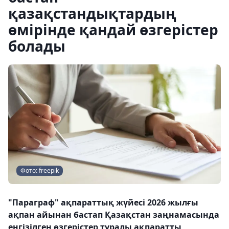
қазақстандықтардың
өмірінде қандай өзгерістер
болады
Фото: freepik
"Параграф" ақпараттық жүйесі 2026 жылғы
ақпан айынан бастап Қазақстан заңнамасында
енгізілген өзгерістер туралы ақпаратты