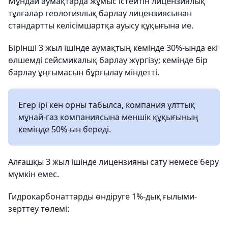
Мұндай аумақтарда жұмыс істейтін лицензиялық
тұлғалар геологиялық барлау лицензиясынан
стандартты келісімшартқа ауысу құқығына ие.
Бірінші 3 жыл ішінде аумақтың кемінде 30%-ында екі
өлшемді сейсмикалық барлау жүргізу; кемінде бір
барлау ұңғымасын бұрғылау міндетті.
Егер ірі кен орны табылса, компания ұлттық
мұнай-газ компаниясына меншік құқығының
кемінде 50%-ын береді.
Алғашқы 3 жыл ішінде лицензияны сату немесе беру
мүмкін емес.
Гидрокарбонаттарды өндіруге 1%-дық ғылыми-
зерттеу төлемі: