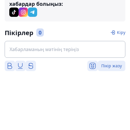
хабардар болыңыз:
Пікірлер
0
Кіру
Пікір жазу