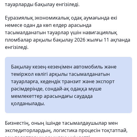
тауарларды бақылау енгізіледі.
Еуразиялық экономикалық одақ аумағында екі
немесе одан да көп елдер арасында
тасымалданатын тауарлар үшін навигациялық
пломбалар арқылы бақылау 2026 жылғы 11 ақпанда
енгізіледі.
Бақылау кезең-кезеңімен автомобиль және
теміржол көлігі арқылы тасымалданатын
тауарларға, кедендік транзит және экспорт
рәсімдерінде, сондай-ақ одаққа мүше
мемлекеттер арасындағы саудада
қолданылады.
Бизнестің, оның ішінде тасымалдаушылар мен
экспедиторлардың, логистика процесін тоқтатпай,