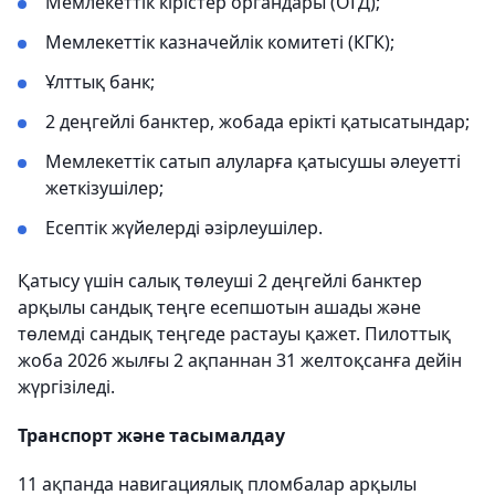
Мемлекеттік кірістер органдары (ОГД);
Мемлекеттік казначейлік комитеті (КГК);
Ұлттық банк;
2 деңгейлі банктер, жобада ерікті қатысатындар;
Мемлекеттік сатып алуларға қатысушы әлеуетті
жеткізушілер;
Есептік жүйелерді әзірлеушілер.
Қатысу үшін салық төлеуші 2 деңгейлі банктер
арқылы сандық теңге есепшотын ашады және
төлемді сандық теңгеде растауы қажет. Пилоттық
жоба 2026 жылғы 2 ақпаннан 31 желтоқсанға дейін
жүргізіледі.
Транспорт және тасымалдау
11 ақпанда навигациялық пломбалар арқылы