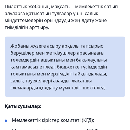
Пилоттық жобаның мақсаты – мемлекеттік сатып
алуларға қатысатын тұлғалар үшін салық
міндеттемелерін орындауды жеңілдету және
тиімділігін арттыру.
Жобаны жүзеге асыру арқылы тапсырыс
берушілер мен жеткізушілер арасындағы
төлемдердің ашықтығы мен бақылаулығы
қамтамасыз етіледі, бюджетке түсімдердің
толықтығы мен мерзімділігі айқындалады,
салық тәуекелдері азаяды, жасанды
схемаларды қолдану мүмкіндігі шектеледі.
Қатысушылар:
Мемлекеттік кірістер комитеті (КГД);