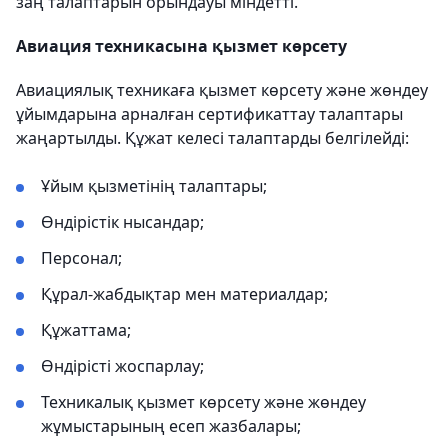
заң талаптарын орындауы міндетті.
Авиация техникасына қызмет көрсету
Авиациялық техникаға қызмет көрсету және жөндеу
ұйымдарына арналған сертификаттау талаптары
жаңартылды. Құжат келесі талаптарды белгілейді:
Ұйым қызметінің талаптары;
Өндірістік нысандар;
Персонал;
Құрал-жабдықтар мен материалдар;
Құжаттама;
Өндірісті жоспарлау;
Техникалық қызмет көрсету және жөндеу
жұмыстарының есеп жазбалары;