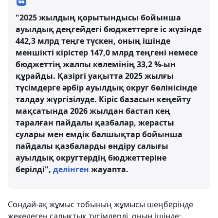
"2025 жылдың қорытындысы бойынша
ауылдық деңгейдегі бюджеттерге іс жүзінде
442,3 млрд теңге түскен, оның ішінде
меншікті кірістер 147,0 млрд теңгені немесе
бюджеттің жалпы көлемінің 33,2 %-ын
құрайды. Қазіргі уақытта 2025 жылғы
түсімдерге әрбір ауылдық округ бөлінісінде
талдау жүргізілуде. Кіріс базасын кеңейту
мақсатында 2026 жылдан бастап кең
таралған пайдалы қазбалар, жерасты
сулары мен емдік балшықтар бойынша
пайдалы қазбаларды өндіру салығы
ауылдық округтердің бюджеттеріне
берілді",
делінген
жауапта.
Сондай-ақ жұмыс тобының жұмысы шеңберінде
жекелеген салықтық түсімдерді, оның ішінде: