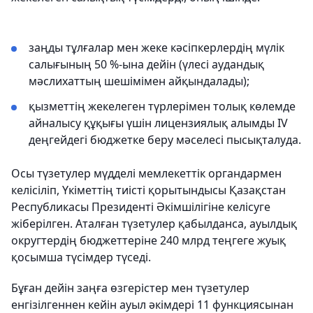
заңды тұлғалар мен жеке кәсіпкерлердің мүлік
салығының 50 %-ына дейін (үлесі аудандық
мәслихаттың шешімімен айқындалады);
қызметтің жекелеген түрлерімен толық көлемде
айналысу құқығы үшін лицензиялық алымды IV
деңгейдегі бюджетке беру мәселесі пысықталуда.
Осы түзетулер мүдделі мемлекеттік органдармен
келісіліп, Үкіметтің тиісті қорытындысы Қазақстан
Республикасы Президенті Әкімшілігіне келісуге
жіберілген. Аталған түзетулер қабылданса, ауылдық
округтердің бюджеттеріне 240 млрд теңгеге жуық
қосымша түсімдер түседі.
Бұған дейін заңға өзгерістер мен түзетулер
енгізілгеннен кейін ауыл әкімдері 11 функциясынан