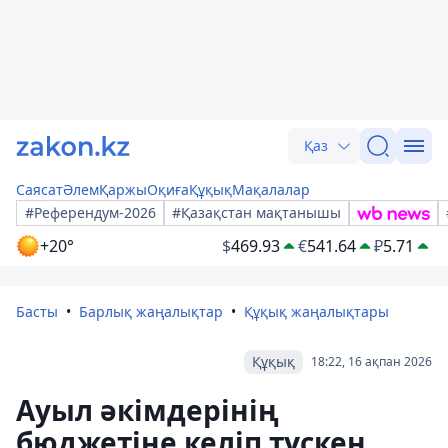
Қаз
Саясат
Әлем
Қаржы
Оқиға
Құқық
Мақалалар
#Референдум-2026
#Қазақстан мақтанышы
+20°
$
469.93
€
541.64
₽
5.71
Басты
Барлық жаңалықтар
Құқық жаңалықтары
Құқық
18:22, 16 ақпан 2026
Ауыл әкімдерінің
бюджетіне келіп түскен