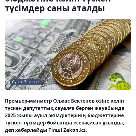
түсімдер саны аталды
Сурет: Zakon.kz
Премьер-министр Олжас Бектенов өзіне келіп
түскен депутаттық сауалға берген жауабында
2025 жылы ауыл әкімдіктерінің бюджеттеріне
түскен түсімдер бойынша есеп-қисап ұсынды,
деп хабарлайды Тілші Zakon.kz.