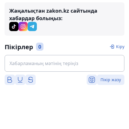
Жаңалықтан zakon.kz сайтында
хабардар болыңыз:
Пікірлер
0
Кіру
Пікір жазу