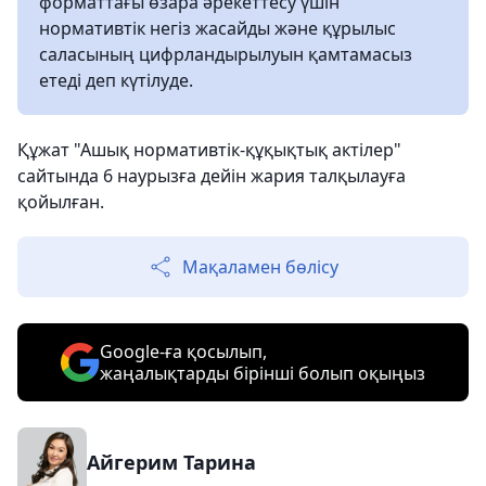
форматтағы өзара әрекеттесу үшін
нормативтік негіз жасайды және құрылыс
саласының цифрландырылуын қамтамасыз
етеді деп күтілуде.
Құжат "Ашық нормативтік-құқықтық актілер"
сайтында 6 наурызға дейін жария талқылауға
қойылған.
Мақаламен бөлісу
Google-ға қосылып,
жаңалықтарды бірінші болып оқыңыз
Айгерим Тарина