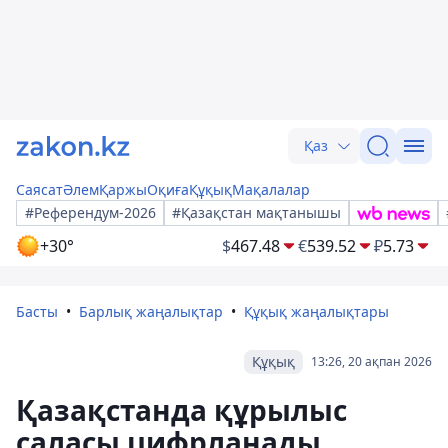
Қаз
Саясат
Әлем
Қаржы
Оқиға
Құқық
Мақалалар
#Референдум-2026
#Қазақстан мақтанышы
+30°
$
467.48
€
539.52
₽
5.73
Басты
Барлық жаңалықтар
Құқық жаңалықтары
Құқық
13:26, 20 ақпан 2026
Қазақстанда құрылыс
саласы цифрланады