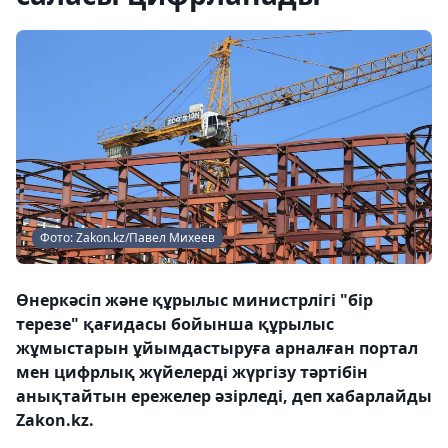
Фото: Zakon.kz/Павел Михеев
Өнеркәсіп және құрылыс министрлігі "бір
терезе" қағидасы бойынша құрылыс
жұмыстарын ұйымдастыруға арналған портал
мен цифрлық жүйелерді жүргізу тәртібін
анықтайтын ережелер әзірледі, деп хабарлайды
Zakon.kz.