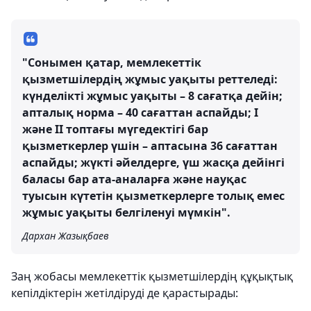
"Сонымен қатар, мемлекеттік
қызметшілердің жұмыс уақыты реттеледі:
күнделікті жұмыс уақыты – 8 сағатқа дейін;
апталық норма – 40 сағаттан аспайды; I
және II топтағы мүгедектігі бар
қызметкерлер үшін – аптасына 36 сағаттан
аспайды; жүкті әйелдерге, үш жасқа дейінгі
баласы бар ата-аналарға және науқас
туысын күтетін қызметкерлерге толық емес
жұмыс уақыты белгіленуі мүмкін".
Дархан Жазықбаев
Заң жобасы мемлекеттік қызметшілердің құқықтық
кепілдіктерін жетілдіруді де қарастырады: