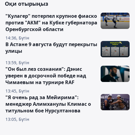
Оқи отырыңыз
"Кулагер" потерпел крупное фиаско
против "АКМ" на Кубке губернатора
Оренбургской области
14:36, Бүгін
В Астане 9 августа будут перекрыты
улицы
13:59, Бүгін
"Он был лез сознания": Дэнис
уверен в досрочной победе над
Чимаевым на турнире RAF
13:45, Бүгін
"Я очень рад за Мейирима":
менеджер Алимханулы Климас о
титульном бое Нурсултанова
13:05, Бүгін