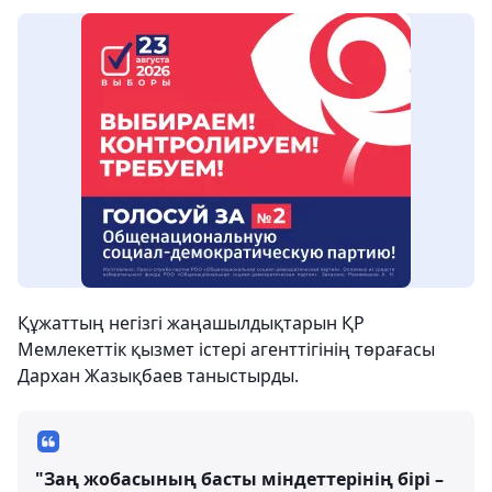
Құжаттың негізгі жаңашылдықтарын ҚР
Мемлекеттік қызмет істері агенттігінің төрағасы
Дархан Жазықбаев таныстырды.
"Заң жобасының басты міндеттерінің бірі –