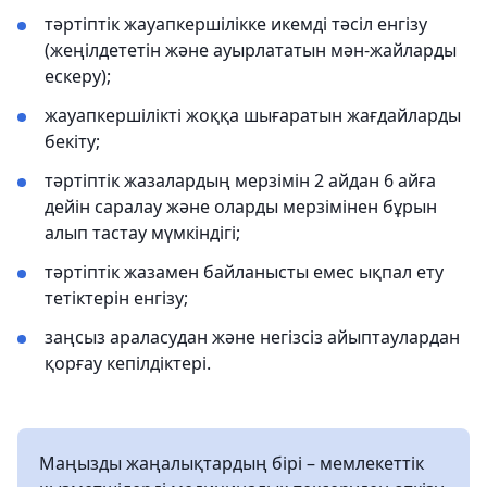
тәртіптік жауапкершілікке икемді тәсіл енгізу
(жеңілдететін және ауырлататын мән-жайларды
ескеру);
жауапкершілікті жоққа шығаратын жағдайларды
бекіту;
тәртіптік жазалардың мерзімін 2 айдан 6 айға
дейін саралау және оларды мерзімінен бұрын
алып тастау мүмкіндігі;
тәртіптік жазамен байланысты емес ықпал ету
тетіктерін енгізу;
заңсыз араласудан және негізсіз айыптаулардан
қорғау кепілдіктері.
Маңызды жаңалықтардың бірі – мемлекеттік