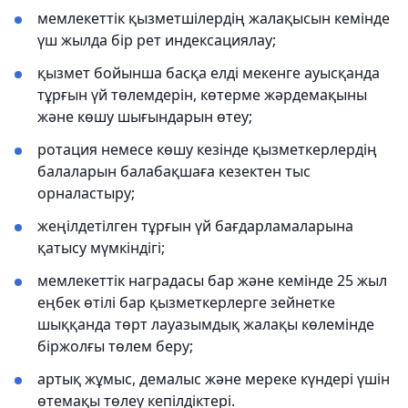
мемлекеттік қызметшілердің жалақысын кемінде
үш жылда бір рет индексациялау;
қызмет бойынша басқа елді мекенге ауысқанда
тұрғын үй төлемдерін, көтерме жәрдемақыны
және көшу шығындарын өтеу;
ротация немесе көшу кезінде қызметкерлердің
балаларын балабақшаға кезектен тыс
орналастыру;
жеңілдетілген тұрғын үй бағдарламаларына
қатысу мүмкіндігі;
мемлекеттік наградасы бар және кемінде 25 жыл
еңбек өтілі бар қызметкерлерге зейнетке
шыққанда төрт лауазымдық жалақы көлемінде
біржолғы төлем беру;
артық жұмыс, демалыс және мереке күндері үшін
өтемақы төлеу кепілдіктері.