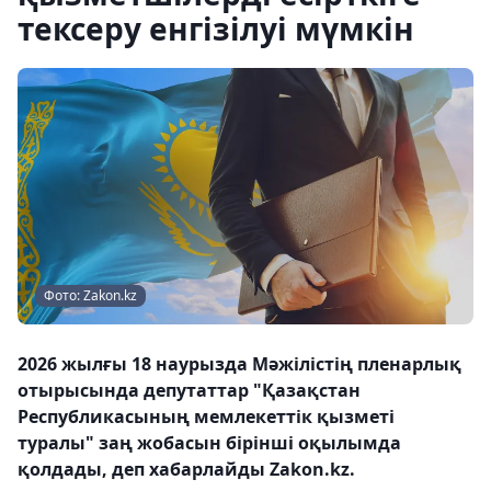
тексеру енгізілуі мүмкін
Фото: Zakon.kz
2026 жылғы 18 наурызда Мәжілістің пленарлық
отырысында депутаттар "Қазақстан
Республикасының мемлекеттік қызметі
туралы" заң жобасын бірінші оқылымда
қолдады, деп хабарлайды Zakon.kz.