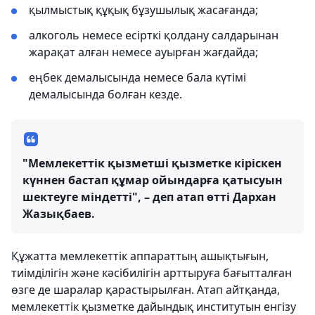
қылмыстық құқық бұзушылық жасағанда;
алкоголь немесе есірткі қолдану салдарынан
жарақат алған немесе ауырған жағдайда;
еңбек демалысында немесе бала күтімі
демалысында болған кезде.
"
Мемлекеттік қызметші қызметке кіріскен
күннен бастап құмар ойындарға қатысуын
шектеуге міндетті
", – деп атап өтті Дархан
Жазықбаев.
Құжатта мемлекеттік аппараттың ашықтығын,
тиімділігін және кәсібилігін арттыруға бағытталған
өзге де шаралар қарастырылған. Атап айтқанда,
мемлекеттік қызметке дайындық институтын енгізу