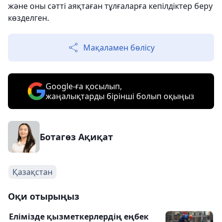
және оны сәтті аяқтаған тұлғаларға кепілдіктер беру
көзделген.
Мақаламен бөлісу
Google-ға қосылып,
жаңалықтарды бірінші болып оқыңыз
Ботагөз Ақиқат
Қазақстан
Оқи отырыңыз
Елімізде қызметкерлердің еңбек