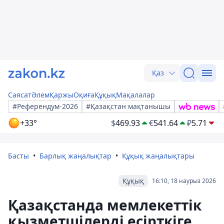
Қаз
Саясат
Әлем
Қаржы
Оқиға
Құқық
Мақалалар
#Референдум-2026
#Қазақстан мақтанышы
+33°
$
469.93
€
541.64
₽
5.71
Басты
Барлық жаңалықтар
Құқық жаңалықтары
Құқық
16:10, 18 наурыз 2026
Қазақстанда мемлекеттік
қызметшілерді есірткіге