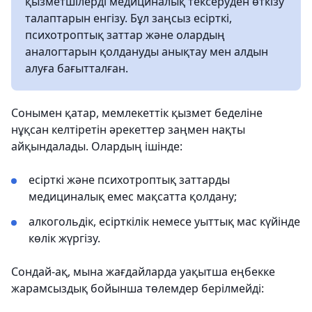
қызметшілерді медициналық тексеруден өткізу
талаптарын енгізу. Бұл заңсыз есірткі,
психотроптық заттар және олардың
аналогтарын қолдануды анықтау мен алдын
алуға бағытталған.
Сонымен қатар, мемлекеттік қызмет беделіне
нұқсан келтіретін әрекеттер заңмен нақты
айқындалады. Олардың ішінде:
есірткі және психотроптық заттарды
медициналық емес мақсатта қолдану;
алкогольдік, есірткілік немесе уыттық мас күйінде
көлік жүргізу.
Сондай-ақ, мына жағдайларда уақытша еңбекке
жарамсыздық бойынша төлемдер берілмейді: