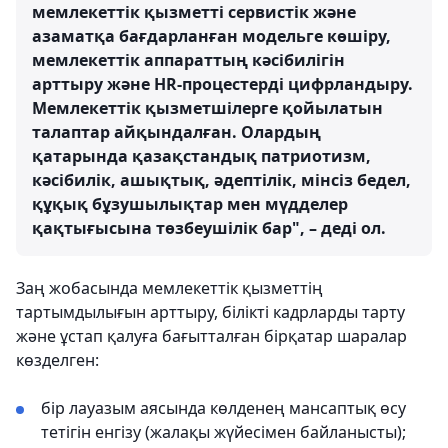
мемлекеттік қызметті сервистік және
азаматқа бағдарланған модельге көшіру,
мемлекеттік аппараттың кәсібилігін
арттыру және HR-процестерді цифрландыру.
Мемлекеттік қызметшілерге қойылатын
талаптар айқындалған. Олардың
қатарында қазақстандық патриотизм,
кәсібилік, ашықтық, әдептілік, мінсіз бедел,
құқық бұзушылықтар мен мүдделер
қақтығысына төзбеушілік бар", – деді ол.
Заң жобасында мемлекеттік қызметтің
тартымдылығын арттыру, білікті кадрларды тарту
және ұстап қалуға бағытталған бірқатар шаралар
көзделген:
бір лауазым аясында көлденең мансаптық өсу
тетігін енгізу (жалақы жүйесімен байланысты);