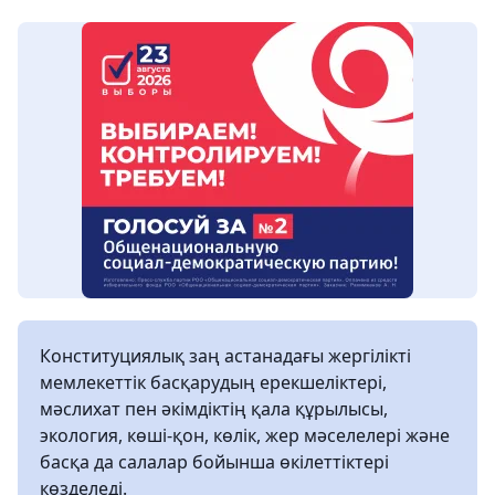
Конституциялық заң астанадағы жергілікті
мемлекеттік басқарудың ерекшеліктері,
мәслихат пен әкімдіктің қала құрылысы,
экология, көші-қон, көлік, жер мәселелері және
басқа да салалар бойынша өкілеттіктері
көзделеді.