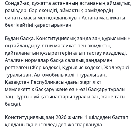
Сондай-ақ, құжатта астананың астананың аймақтық
рәміздері бар екендігі, аймақтық рәміздердің
сипаттамасы мен қолданылуын Астана мәслихаты
белгілейтіні қарастырылған.
Бұдан басқа, Конституциялық заңда заң құрылымын
оңтайландыру, яғни мәслихат пен әкімдіктің
қайталанатын құзыреттерін алып тастау көзделеді.
Аталған нормалар басқа салалық заңдармен
реттелген (Жер кодексі, Құрылыс кодексі, Жол жүрісі
туралы заң, Автомобиль көлігі туралы заң,
Қазақстан Республикасындағы жергілікті
мемлекеттік басқару және өзін-өзі басқару туралы
заң, Тұрғын үй қатынастары туралы заң және тағы
басқа).
Конституциялық заң 2026 жылғы 1 шілдеден бастап
қолданысқа енгізіледі деп жоспарлануда.