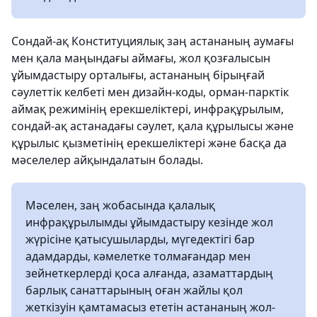
Сондай-ақ Конституциялық заң астананың аумағы
мен қала маңындағы аймағы, жол қозғалысын
ұйымдастыру орталығы, астананың бірыңғай
сәулеттік келбеті мен дизайн-коды, орман-парктік
аймақ режимінің ерекшеліктері, инфрақұрылым,
сондай-ақ астанадағы сәулет, қала құрылысы және
құрылыс қызметінің ерекшеліктері және басқа да
мәселелер айқындалатын болады.
Мәселен, заң жобасында қалалық
инфрақұрылымды ұйымдастыру кезінде жол
жүрісіне қатысушыларды, мүгедектігі бар
адамдарды, кәмелетке толмағандар мен
зейнеткерлерді қоса алғанда, азаматтардың
барлық санаттарының оған жайлы қол
жеткізуін қамтамасыз ететін астананың жол-