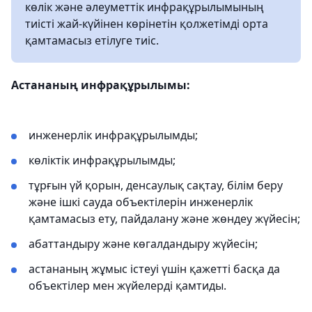
көлік және әлеуметтік инфрақұрылымының
тиісті жай-күйінен көрінетін қолжетімді орта
қамтамасыз етілуге тиіс.
Астананың инфрақұрылымы:
инженерлік инфрақұрылымды;
көліктік инфрақұрылымды;
тұрғын үй қорын, денсаулық сақтау, білім беру
және ішкі сауда объектілерін инженерлік
қамтамасыз ету, пайдалану және жөндеу жүйесін;
абаттандыру және көгалдандыру жүйесін;
астананың жұмыс істеуі үшін қажетті басқа да
объектілер мен жүйелерді қамтиды.