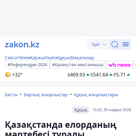
Қаз
Саясат
Әлем
Қаржы
Оқиға
Құқық
Мақалалар
#Референдум-2026
#Қазақстан мақтанышы
+32°
$
469.93
€
541.64
₽
5.71
Басты
Барлық жаңалықтар
Құқық жаңалықтары
Құқық
15:23, 30 наурыз 2026
Қазақстанда елорданың
мәртебесі туралы