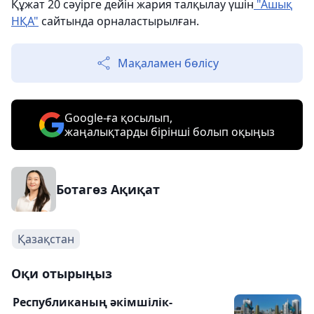
Құжат 20 сәуірге дейін жария талқылау үшін
"Ашық
НҚА"
сайтында орналастырылған.
Мақаламен бөлісу
Google-ға қосылып,
жаңалықтарды бірінші болып оқыңыз
Ботагөз Ақиқат
Қазақстан
Оқи отырыңыз
Республиканың әкімшілік-