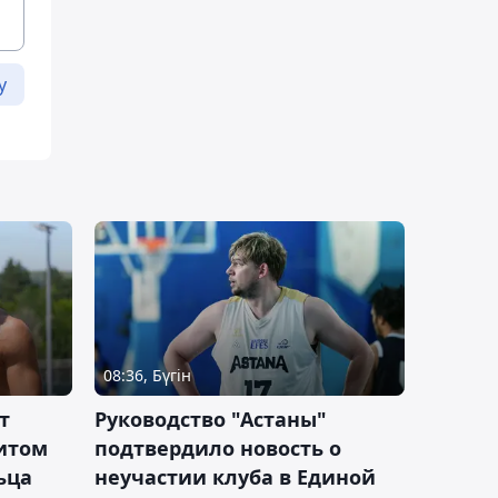
у
08:36, Бүгін
т
Руководство "Астаны"
итом
подтвердило новость о
ьца
неучастии клуба в Единой