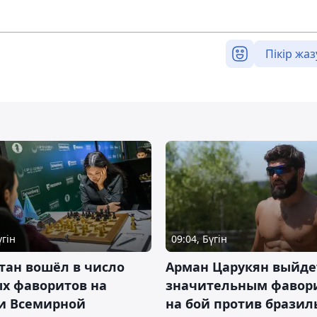
Пікір жаз
үгін
09:04, Бүгін
тан вошёл в число
Арман Царукян выйде
х фаворитов на
значительным фавор
и Всемирной
на бой против бразил