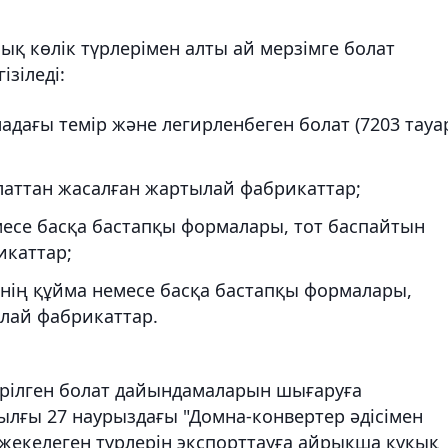
қ көлік түрлерімен алты ай мерзімге болат
зіледі:
адағы темір және легирленбеген болат (7203 тауа
латтан жасалған жартылай фабрикаттар;
есе басқа бастапқы формалары, тот баспайтын
икаттар;
інің құйма немесе басқа бастапқы формалары,
лай фабрикаттар.
ірілген болат дайындамаларын шығаруға
ылғы 27 наурыздағы "Домна-конвертер әдісімен
жекелеген түрлерін экспорттауға айрықша құқық