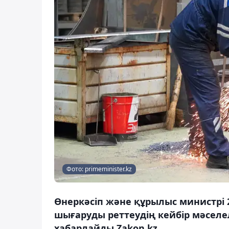
Фото: primeminister.kz
Өнеркәсіп және құрылыс министрі 
шығаруды реттеудің кейбір мәселе
хабарлайды Zakon.kz.