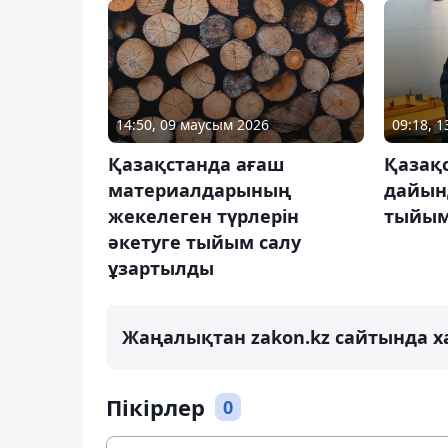
14:50, 09 маусым 2026
09:18, 
Қазақстанда ағаш
Қазақ
материалдарының
дайын
жекелеген түрлерін
тыйым 
әкетуге тыйым салу
ұзартылды
Жаңалықтан zakon.kz сайтында х
Пікірлер
0