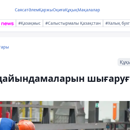
Саясат
Әлем
Қаржы
Оқиға
Құқық
Мақалалар
#Қазақмыс
#Салыстырмалы Қазақстан
#Халық бухг
тары
Құқ
 дайындамаларын шығаруғ