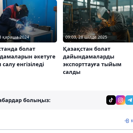
13 қараша 2024
09:03, 28 шілде 2025
станда болат
Қазақстан болат
дамаларын әкетуге
дайындамаларды
салу енгізіледі
экспорттауға тыйым
салды
абардар болыңыз: