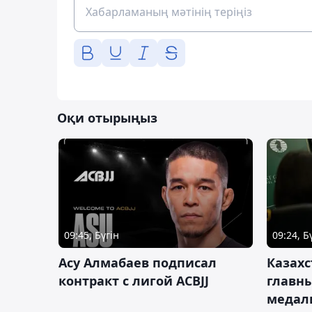
Оқи отырыңыз
09:45, Бүгін
09:24, Б
Асу Алмабаев подписал
Казахс
контракт с лигой ACBJJ
главны
медал