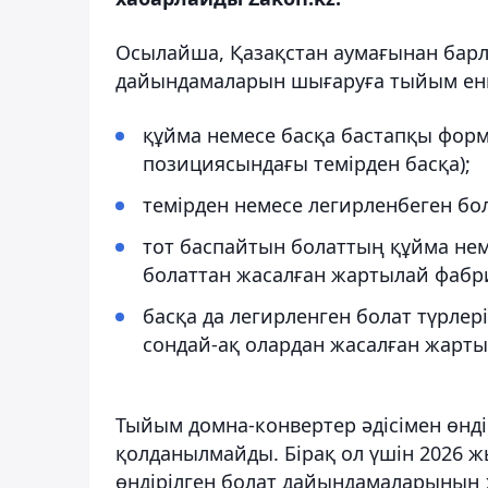
Осылайша, Қазақстан аумағынан барлы
дайындамаларын шығаруға тыйым енгі
құйма немесе басқа бастапқы форм
позициясындағы темірден басқа);
темірден немесе легирленбеген бо
тот баспайтын болаттың құйма нем
болаттан жасалған жартылай фабр
басқа да легирленген болат түрлер
сондай-ақ олардан жасалған жарты
Тыйым домна-конвертер әдісімен өнд
қолданылмайды. Бірақ ол үшін 2026 ж
өндірілген болат дайындамаларының 