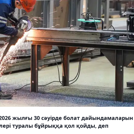
2026 жылғы 30 сәуірде болат дайындамаларын
лері туралы бұйрыққа қол қойды, деп