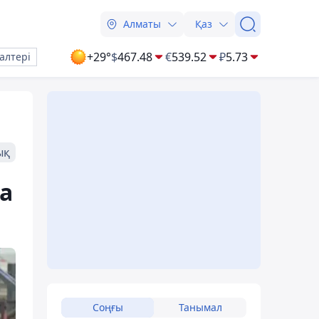
Алматы
Қаз
+29°
$
467.48
€
539.52
₽
5.73
алтері
ық
а
Соңғы
Танымал