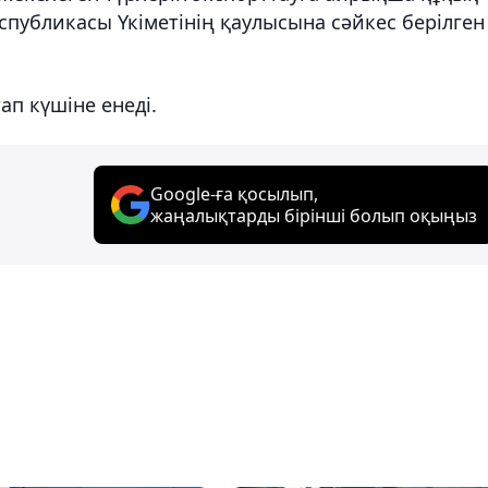
спубликасы Үкіметінің қаулысына сәйкес берілген
п күшіне енеді.
Google-ға қосылып,
жаңалықтарды бірінші болып оқыңыз