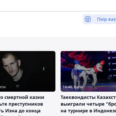
Пікір жаз
үгін
14:48, Бүгін
о смертной казни
Таеквондисты Казахс
ьте преступников
выиграли четыре "бр
ь Иэна до конца
на турнире в Индоне