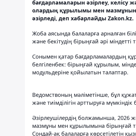
бағдарламаларын әзірлеу, келісу ж
олардың құрылымы мен мазмұнына
әзірледі, деп хабарлайды Zakon.kz.
Жоба аясында балаларға арналған білі
және бекітудің бірыңғай әрі міндетті тә
Сонымен қатар бағдарламалардың құ
белгіленбек: бірыңғай құрылым, мінде
модульдеріне қойылатын талаптар.
Ведомствоның мәліметінше, бұл құжат
және тиімділігін арттыруға мүмкіндік 
Әзірлеушілердің болжамынша, 2026 
мазмұны мен құрылымына бірыңғай тәс
Сондай-ақ балаларға көрсетілетін қы