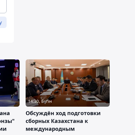
у
14:30, Бүгін
тана
Обсуждён ход подготовки
онзы"
сборных Казахстана к
зии
международным