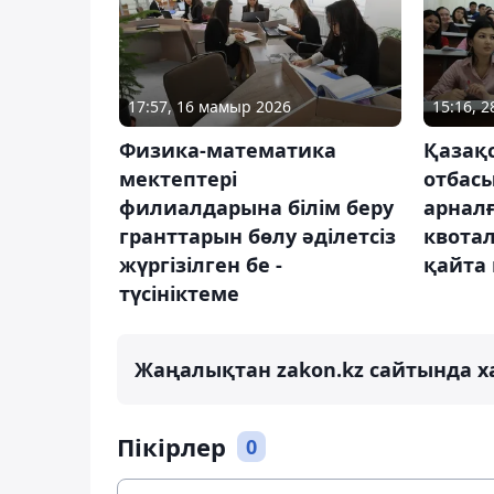
17:57, 16 мамыр 2026
15:16, 
Физика-математика
Қазақ
мектептері
отбас
филиалдарына білім беру
арналғ
гранттарын бөлу әділетсіз
квота
жүргізілген бе -
қайта
түсініктеме
Жаңалықтан zakon.kz сайтында х
Пікірлер
0