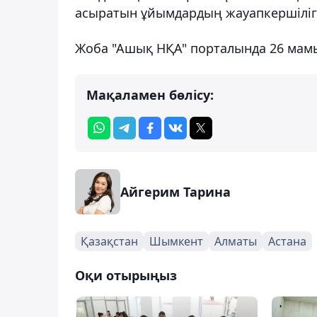
асыратын ұйымдардың жауапкершілігі
Жоба "Ашық НҚА" порталында 26 мамы
Мақаламен бөлісу:
Айгерим Тарина
Қазақстан
Шымкент
Алматы
Астана
Оқи отырыңыз