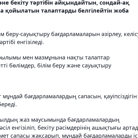
әне бекіту тәртібін айқындайтын, сондай-ақ
 қойылатын талаптарды белгілейтін жоба
м беру-сауықтыру бағдарламаларын әзірлеу, келіс
ртібі енгізіледі.
рылымы мен мазмұнына нақты талаптар
тті бөлімдер, білім беру және сауықтыру
 мұндай бағдарламалардың сапасын, қауіпсіздігін
береді.
жылдың жаз маусымында бағдарламалардың
іл енгізіліп, бекіту рәсімдерінің ашықтығы артад
змет сапасы жақсарып, мұндай бағдарламаларды іс