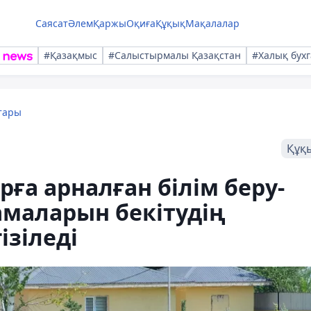
Саясат
Әлем
Қаржы
Оқиға
Құқық
Мақалалар
#Қазақмыс
#Салыстырмалы Қазақстан
#Халық бухг
тары
Құқ
ға арналған білім беру-
амаларын бекітудің
ізіледі