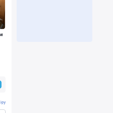
ім
Кіру