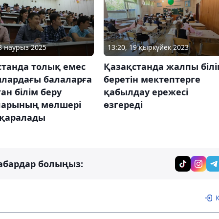
28 наурыз 2025
13:20, 19 қыркүйек 2023
станда толық емес
Қазақстанда жалпы біл
ылардағы балаларға
беретін мектептерге
ан білім беру
қабылдау ережесі
ларының мөлшері
өзгереді
 қаралады
абардар болыңыз: