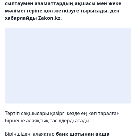
сылтаумен азаматтардың ақшасы мен жеке
мәліметтеріне қол жеткізуге тырысады, деп
хабарлайды Zakon.kz.
Тәртіп сақшылары қазіргі кезде ең көп таралған
бірнеше алаяқтық тәсілдерді атады:
Біріншіден, алаяқтар
банк шотынан ақша