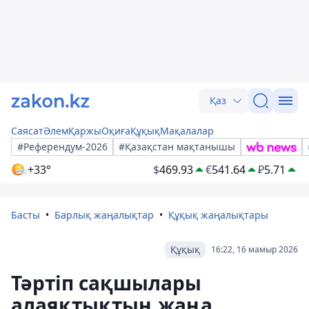
Қаз
Саясат
Әлем
Қаржы
Оқиға
Құқық
Мақалалар
#Референдум-2026
#Қазақстан мақтанышы
+33°
$
469.93
€
541.64
₽
5.71
Басты
Барлық жаңалықтар
Құқық жаңалықтары
Құқық
16:22, 16 мамыр 2026
Тәртіп сақшылары
алаяқтықтың жаңа