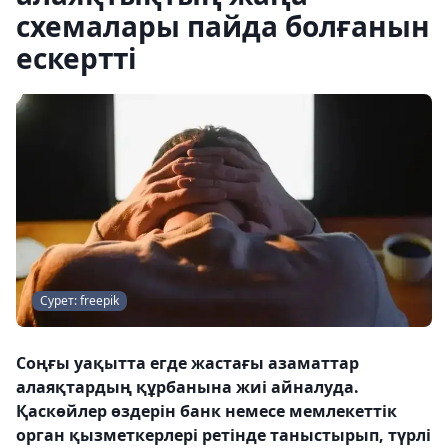
схемалары пайда болғанын
ескертті
Сурет: freepik
Соңғы уақытта егде жастағы азаматтар
алаяқтардың құрбанына жиі айналуда.
Қаскөйлер өздерін банк немесе мемлекеттік
орган қызметкерлері ретінде таныстырып, түрлі