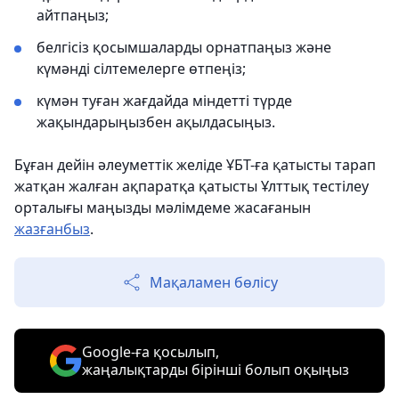
айтпаңыз;
белгісіз қосымшаларды орнатпаңыз және
күмәнді сілтемелерге өтпеңіз;
күмән туған жағдайда міндетті түрде
жақындарыңызбен ақылдасыңыз.
Бұған дейін әлеуметтік желіде ҰБТ-ға қатысты тарап
жатқан жалған ақпаратқа қатысты Ұлттық тестілеу
орталығы маңызды мәлімдеме жасағанын
жазғанбыз
.
Мақаламен бөлісу
Google-ға қосылып,
жаңалықтарды бірінші болып оқыңыз