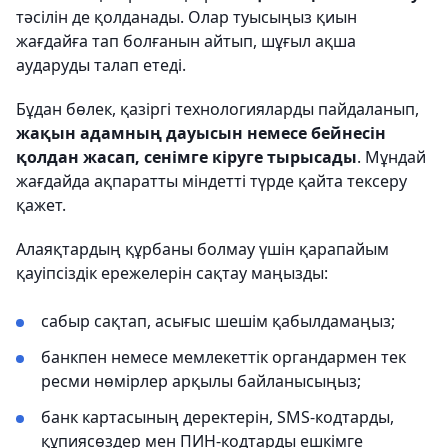
тәсілін де қолданады. Олар туысыңыз қиын
жағдайға тап болғанын айтып, шұғыл ақша
аударуды талап етеді.
Бұдан бөлек, қазіргі технологияларды пайдаланып,
жақын адамның дауысын немесе бейнесін
қолдан жасап, сенімге кіруге тырысады
. Мұндай
жағдайда ақпаратты міндетті түрде қайта тексеру
қажет.
Алаяқтардың құрбаны болмау үшін қарапайым
қауіпсіздік ережелерін сақтау маңызды:
сабыр сақтап, асығыс шешім қабылдамаңыз;
банкпен немесе мемлекеттік органдармен тек
ресми нөмірлер арқылы байланысыңыз;
банк картасының деректерін, SMS-кодтарды,
құпиясөздер мен ПИН-кодтарды ешкімге