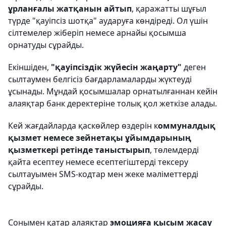
ұрланғалы жатқанын айтып
, қаражатты шұғыл
түрде "қауіпсіз шотқа" аударуға көндіреді. Ол үшін
сілтемелер жіберіп немесе арнайы қосымша
орнатуды сұрайды.
Екіншіден,
"қауіпсіздік жүйесін жаңарту"
деген
сылтаумен белгісіз бағдарламаларды жүктеуді
ұсынады. Мұндай қосымшалар орнатылғаннан кейін
алаяқтар банк деректеріне толық қол жеткізе алады.
Кей жағдайларда қаскөйлер өздерін к
оммуналдық
қызмет немесе зейнетақы ұйымдарының
қызметкері ретінде таныстырып
, төлемдерді
қайта есептеу немесе есептегіштерді тексеру
сылтауымен SMS-кодтар мен жеке мәліметтерді
сұрайды.
Сонымен қатар алаяқтар
эмоцияға қысым жасау