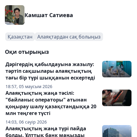
Камшат Сатиева
Қазақстан
Алаяқтардан сақ болыңыз
Оқи отырыңыз
Дәрігердің қабылдауына жазылу:
тәртіп сақшылары алаяқтықтың
тағы бір түрі шыққанын ескертеді
18:57, 05 маусым 2026
Алаяқтықтың жаңа тәсілі:
"байланыс операторы" атынан
қоңырау шалу қазақстандыққа 20
млн теңгеге түсті
14:03, 06 сәуір 2026
Алаяқтықтың жаңа түрі пайда
болды. Ұлттық банк маңызды