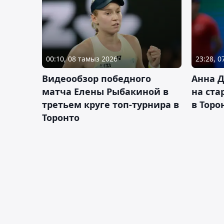
00:10, 08 тамыз 2026
23:28, 
Видеообзор победного
Анна 
матча Елены Рыбакиной в
на ста
третьем круге топ-турнира в
в Торо
Торонто