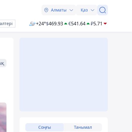
Алматы
Қаз
+24°
$
469.93
€
541.64
₽
5.71
алтері
ық
Соңғы
Танымал