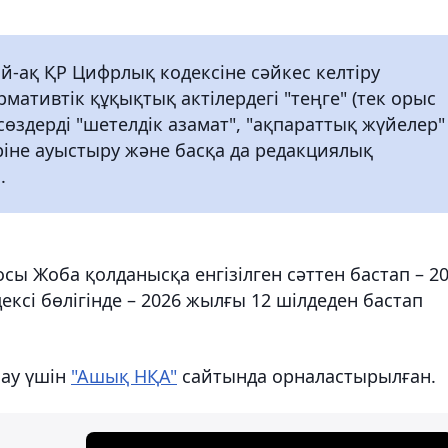
й-ақ ҚР Цифрлық кодексіне сәйкес келтіру
рмативтік құқықтық актілердегі "теңге" (тек орыс
н сөздерді "шетелдік азамат", "ақпараттық жүйелер"
ріне ауыстыру және басқа да редакциялық
.
сы Жоба қолданысқа енгізілген сәттен бастап – 2
ксі бөлігінде – 2026 жылғы 12 шілдеден бастап
лау үшін
"Ашық НҚА"
сайтында орналастырылған.