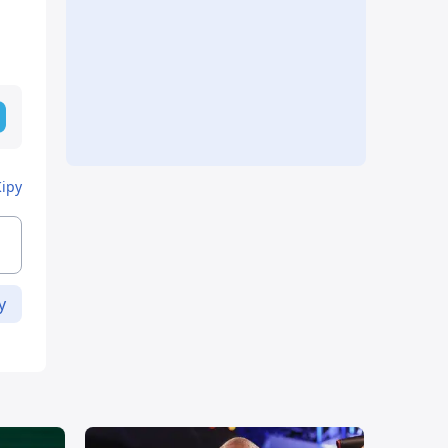
Кіру
у