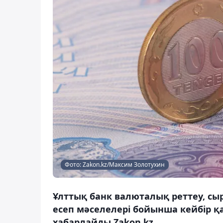
Фото: Zakon.kz/Максим Золотухин
Ұлттық банк валюталық реттеу, сы
есеп мәселелері бойынша кейбір қ
хабарлайды Zakon.kz.