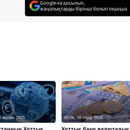
Google-ға қосылып,
жаңалықтарды бірінші болып оқыңыз
21 ақпан 2025
09:56, 10 сәуір 2026
станның Ұлттық
Ұлттық банк валюталық