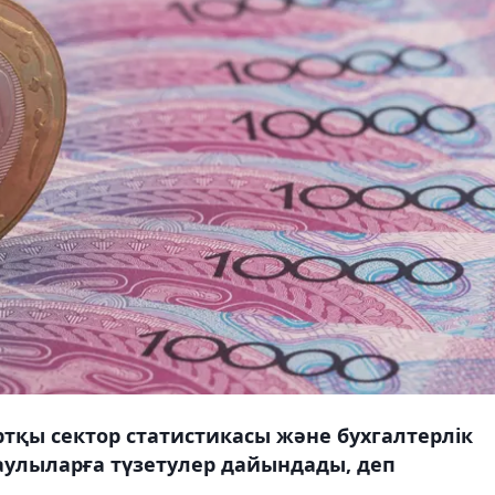
ртқы сектор статистикасы және бухгалтерлік
аулыларға түзетулер дайындады, деп