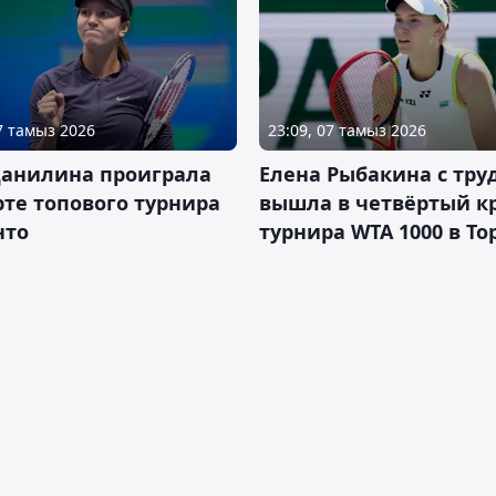
07 тамыз 2026
23:09, 07 тамыз 2026
Данилина проиграла
Елена Рыбакина с тру
рте топового турнира
вышла в четвёртый к
нто
турнира WTA 1000 в То