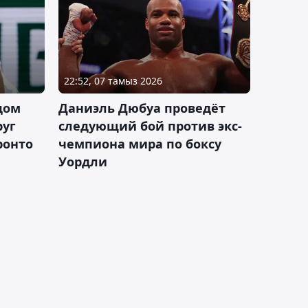
22:52, 07 тамыз 2026
дом
Даниэль Дюбуа проведёт
руг
следующий бой против экс-
ронто
чемпиона мира по боксу
Уордли