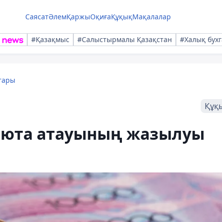
Саясат
Әлем
Қаржы
Оқиға
Құқық
Мақалалар
#Қазақмыс
#Салыстырмалы Қазақстан
#Халық бухг
тары
Құқ
алюта атауының жазылуы