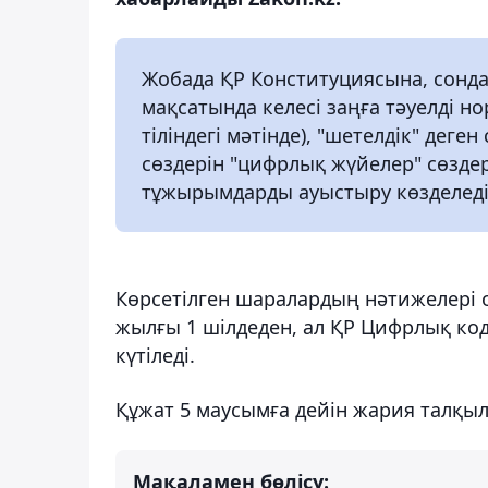
Жобада ҚР Конституциясына, сонда
мақсатында келесі заңға тәуелді но
тіліндегі мәтінде), "шетелдік" деге
сөздерін "цифрлық жүйелер" сөзде
тұжырымдарды ауыстыру көзделеді
Көрсетілген шаралардың нәтижелері о
жылғы 1 шілдеден, ал ҚР Цифрлық коде
күтіледі.
Құжат 5 маусымға дейін жария талқы
Мақаламен бөлісу: