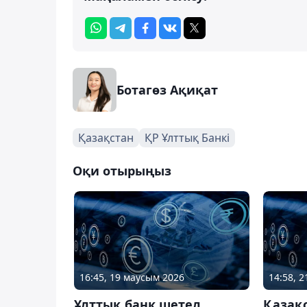
Ботагөз Ақиқат
Қазақстан
ҚР Ұлттық Банкі
Оқи отырыңыз
16:45, 19 маусым 2026
14:58, 
Ұлттық банк шетел
Қазақ