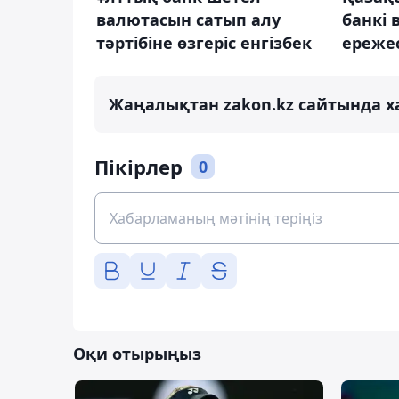
валютасын сатып алу
банкі 
тәртібіне өзгеріс енгізбек
ережес
Жаңалықтан zakon.kz сайтында х
Пікірлер
0
Оқи отырыңыз