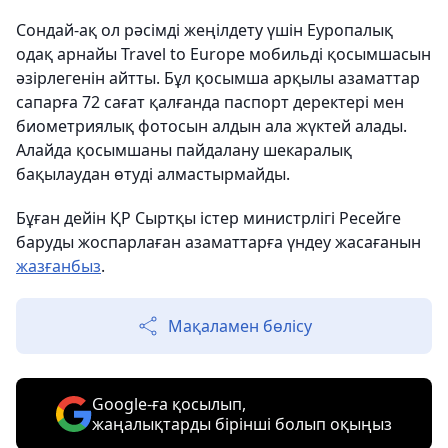
Сондай-ақ ол рәсімді жеңілдету үшін Еуропалық
одақ арнайы Travel to Europe мобильді қосымшасын
әзірлегенін айтты. Бұл қосымша арқылы азаматтар
сапарға 72 сағат қалғанда паспорт деректері мен
биометриялық фотосын алдын ала жүктей алады.
Алайда қосымшаны пайдалану шекаралық
бақылаудан өтуді алмастырмайды.
Бұған дейін ҚР Сыртқы істер министрлігі Ресейге
баруды жоспарлаған азаматтарға үндеу жасағанын
жазғанбыз
.
Мақаламен бөлісу
Google-ға қосылып,
жаңалықтарды бірінші болып оқыңыз