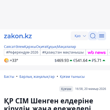
Қаз
Саясат
Әлем
Қаржы
Оқиға
Құқық
Мақалалар
#Референдум-2026
#Қазақстан мақтанышы
+33°
$
469.93
€
541.64
₽
5.71
Басты
Барлық жаңалықтар
Қоғам тынысы
Қоғам
16:58, 20 мамыр 2026
ҚР СІМ Шенген елдеріне
кірудің жаңа ережелері