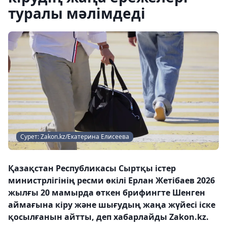
туралы мәлімдеді
Сурет: Zakon.kz/Екатерина Елисеева
Қазақстан Республикасы Сыртқы істер
министрлігінің ресми өкілі Ерлан Жетібаев 2026
жылғы 20 мамырда өткен брифингте Шенген
аймағына кіру және шығудың жаңа жүйесі іске
қосылғанын айтты, деп хабарлайды Zakon.kz.