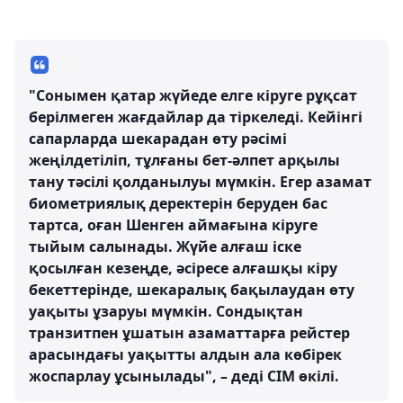
"Сонымен қатар жүйеде елге кіруге рұқсат
берілмеген жағдайлар да тіркеледі. Кейінгі
сапарларда шекарадан өту рәсімі
жеңілдетіліп, тұлғаны бет-әлпет арқылы
тану тәсілі қолданылуы мүмкін. Егер азамат
биометриялық деректерін беруден бас
тартса, оған Шенген аймағына кіруге
тыйым салынады. Жүйе алғаш іске
қосылған кезеңде, әсіресе алғашқы кіру
бекеттерінде, шекаралық бақылаудан өту
уақыты ұзаруы мүмкін. Сондықтан
транзитпен ұшатын азаматтарға рейстер
арасындағы уақытты алдын ала көбірек
жоспарлау ұсынылады", – деді СІМ өкілі.