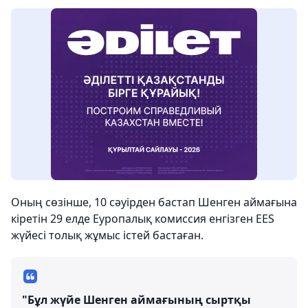
Оның сөзінше, 10 сәуірден бастап Шенген аймағына
кіретін 29 елде Еуропалық комиссия енгізген EES
жүйесі толық жұмыс істей бастаған.
"Бұл жүйе Шенген аймағының сыртқы