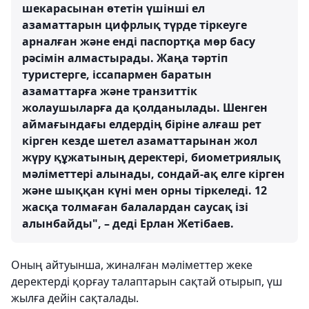
шекарасынан өтетін үшінші ел
азаматтарын цифрлық түрде тіркеуге
арналған және енді паспортқа мөр басу
рәсімін алмастырады. Жаңа тәртіп
туристерге, іссапармен баратын
азаматтарға және транзиттік
жолаушыларға да қолданылады. Шенген
аймағындағы елдердің біріне алғаш рет
кірген кезде шетел азаматтарынан жол
жүру құжатының деректері, биометриялық
мәліметтері алынады, сондай-ақ елге кірген
және шыққан күні мен орны тіркеледі. 12
жасқа толмаған балалардан саусақ ізі
алынбайды", – деді Ерлан Жетібаев.
Оның айтуынша, жиналған мәліметтер жеке
деректерді қорғау талаптарын сақтай отырып, үш
жылға дейін сақталады.