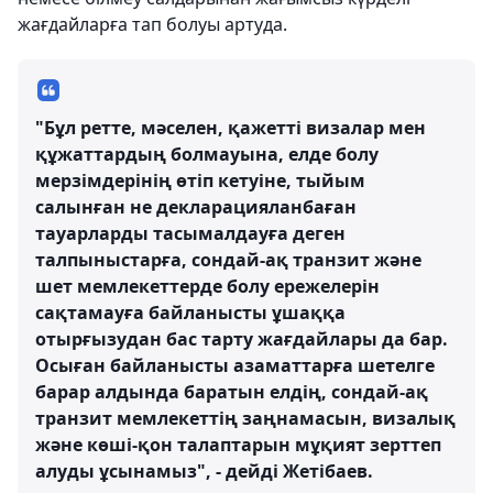
жағдайларға тап болуы артуда.
"Бұл ретте, мәселен, қажетті визалар мен
құжаттардың болмауына, елде болу
мерзімдерінің өтіп кетуіне, тыйым
салынған не декларацияланбаған
тауарларды тасымалдауға деген
талпыныстарға, сондай-ақ транзит және
шет мемлекеттерде болу ережелерін
сақтамауға байланысты ұшаққа
отырғызудан бас тарту жағдайлары да бар.
Осыған байланысты азаматтарға шетелге
барар алдында баратын елдің, сондай-ақ
транзит мемлекеттің заңнамасын, визалық
және көші-қон талаптарын мұқият зерттеп
алуды ұсынамыз", - дейді Жетібаев.