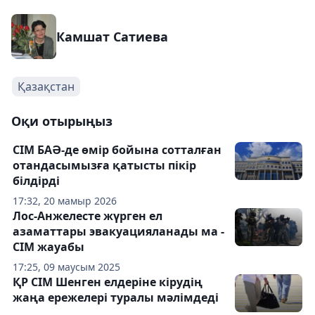
Камшат Сатиева
Қазақстан
Оқи отырыңыз
СІМ БАӘ-де өмір бойына сотталған
отандасымызға қатысты пікір
білдірді
17:32, 20 мамыр 2026
Лос-Анжелесте жүрген ел
азаматтары эвакуацияланады ма -
СІМ жауабы
17:25, 09 маусым 2025
ҚР СІМ Шенген елдеріне кірудің
жаңа ережелері туралы мәлімдеді