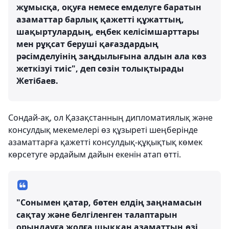
жұмысқа, оқуға немесе емделуге баратын
азаматтар барлық қажетті құжаттың,
шақыртулардың, еңбек келісімшарттары
мен рұқсат беруші қағаздардың
рәсімделуінің заңдылығына алдын ала көз
жеткізуі тиіс", деп сөзін толықтырады
Жетібаев.
Сондай-ақ, ол Қазақстанның дипломатиялық және
консулдық мекемелері өз құзыреті шеңберінде
азаматтарға қажетті консулдық-құқықтық көмек
көрсетуге әрдайым дайын екенін атап өтті.
"Сонымен қатар, бөтен елдің заңнамасын
сақтау және белгіленген талаптарын
орындауға жолға шыққан азаматтың өзі