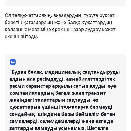
Ол төлқұжаттардың, визалардың, тұруға рұқсат
беретін қағаздардың және басқа құжаттардың
қолданыс мерзіміне ерекше назар аудару қажет
екенін айтады.
"Бұдан бөлек, медициналық сақтандыруды
алдын ала рәсімдеуді, авиабилеттерді тек
ресми сервистер арқылы сатып алуды, әуе
компаниялардың багаж және транзит
жөніндегі талаптарын сақтауды, өз
құжаттарын үшінші тұлғаларға бермеуді,
сондай-ақ ішінде на бары беймәлім бөтен
сөмкелерді, сәлемдемелерді және өзге де
заттарды алмауды ұсынамыз. Шетелге