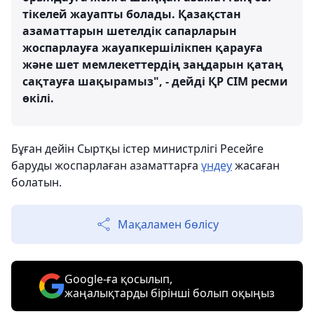
тікелей жауапты болады. Қазақстан
азаматтарын шетелдік сапарларын
жоспарлауға жауапкершілікпен қарауға
және шет мемлекеттердің заңдарын қатаң
сақтауға шақырамыз", - дейді ҚР СІМ ресми
өкілі.
Бұған дейін Сыртқы істер министрлігі Ресейге
баруды жоспарлаған азаматтарға
үндеу
жасаған
болатын.
Мақаламен бөлісу
Google-ға қосылып,
жаңалықтарды бірінші болып оқыңыз