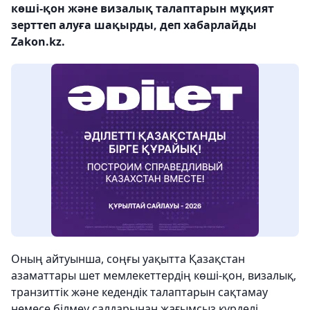
көші-қон және визалық талаптарын мұқият
зерттеп алуға шақырды, деп хабарлайды
Zakon.kz.
Оның айтуынша, соңғы уақытта Қазақстан
азаматтары шет мемлекеттердің көші-қон, визалық,
транзиттік және кедендік талаптарын сақтамау
немесе білмеу салдарынан жағымсыз күрделі