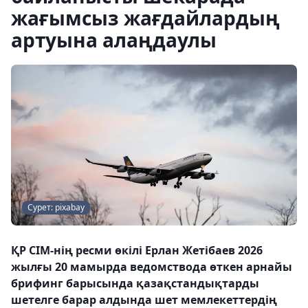
жағымсыз жағдайлардың
артуына алаңдаулы
Сурет: pixabay
ҚР СІМ-нің ресми өкілі Ерлан Жетібаев 2026
жылғы 20 мамырда ведомствода өткен арнайы
брифинг барысында қазақстандықтарды
шетелге барар алдында шет мемлекеттердің