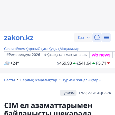
Қаз
Саясат
Әлем
Қаржы
Оқиға
Құқық
Мақалалар
#Референдум-2026
#Қазақстан мақтанышы
+24°
$
469.93
€
541.64
₽
5.71
Басты
Барлық жаңалықтар
Туризм жаңалықтары
Туризм
17:20, 20 мамыр 2026
СІМ ел азаматтарымен
байланысты шекарада