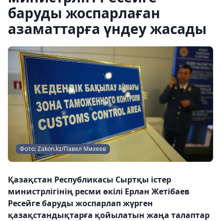
баруды жоспарлаған
азаматтарға үндеу жасады
Фото: Zakon.kz/Павел Михеев
Қазақстан Республикасы Сыртқы істер
министрлігінің ресми өкілі Ерлан Жетібаев
Ресейге баруды жоспарлап жүрген
қазақстандықтарға қойылатын жаңа талаптар