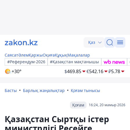
Қаз
Саясат
Әлем
Қаржы
Оқиға
Құқық
Мақалалар
#Референдум-2026
#Қазақстан мақтанышы
+30°
$
469.85
€
542.16
₽
5.78
Басты
Барлық жаңалықтар
Қоғам тынысы
Қоғам
16:24, 20 мамыр 2026
Қазақстан Сыртқы істер
министрлігі Ресейге