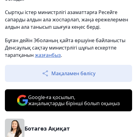
Сыртқы істер министрлігі азаматтарға Ресейге
сапарды алдын ала жоспарлап, жаңа ережелермен
алдын ала танысып шығуға кеңес берді.
Бұған дейін Эболаның қайта өршуіне байланысты
Денсаулық сақтау министрлігі шұғыл ескертпе
таратқанын
жазғанбыз
.
Мақаламен бөлісу
Google-ға қосылып,
жаңалықтарды бірінші болып оқыңыз
Ботагөз Ақиқат