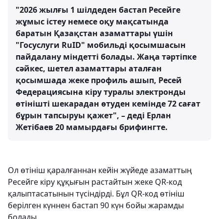
"2026 жылғы 1 шілдеден бастап Ресейге
жұмыс істеу немесе оқу мақсатында
баратын Қазақстан азаматтары үшін
"Госуслуги RuID" мобильді қосымшасын
пайдалану міндетті болады. Жаңа тәртіпке
сәйкес, шетел азаматтары аталған
қосымшада жеке профиль ашып, Ресей
Федерациясына кіру туралы электронды
өтінішті шекарадан өтуден кемінде 72 сағат
бұрын тапсыруы қажет", – деді Ерлан
Жетібаев 20 мамырдағы брифингте.
Ол өтініш қаралғаннан кейін жүйеде азаматтың
Ресейге кіру құқығын растайтын жеке QR-код
қалыптасатынын түсіндірді. Бұл QR-код өтініш
берілген күннен бастап 90 күн бойы жарамды
болады.