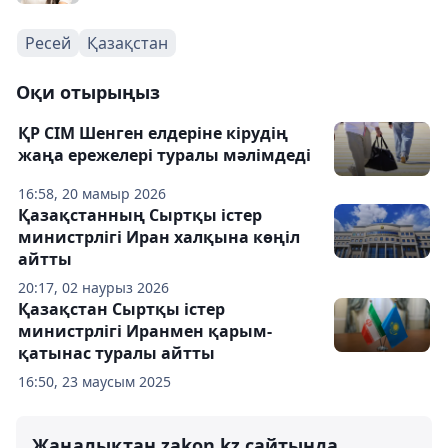
Ресей
Қазақстан
Оқи отырыңыз
ҚР СІМ Шенген елдеріне кірудің
жаңа ережелері туралы мәлімдеді
16:58, 20 мамыр 2026
Қазақстанның Сыртқы істер
министрлігі Иран халқына көңіл
айтты
20:17, 02 наурыз 2026
Қазақстан Сыртқы істер
министрлігі Иранмен қарым-
қатынас туралы айтты
16:50, 23 маусым 2025
Жаңалықтан zakon.kz сайтында