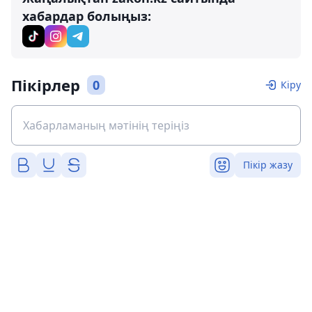
хабардар болыңыз:
Пікірлер
0
Кіру
Пікір жазу