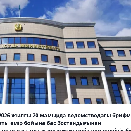
в 2026 жылғы 20 мамырда ведомстводағы брифи
аты өмір бойына бас бостандығынан
анын растады және министрлік пен елшілік б