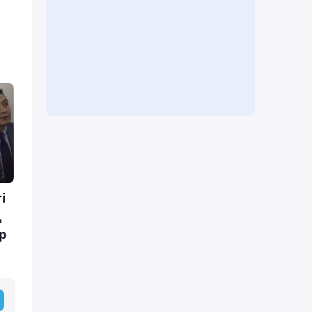
і
ң
р