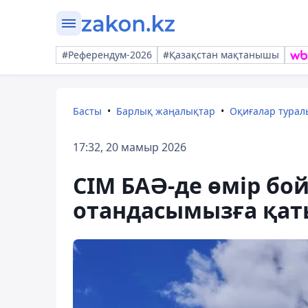
#Референдум-2026
#Қазақстан мақтанышы
Басты
Барлық жаңалықтар
Оқиғалар тура
17:32, 20 мамыр 2026
СІМ БАӘ-де өмір бо
отандасымызға қаты