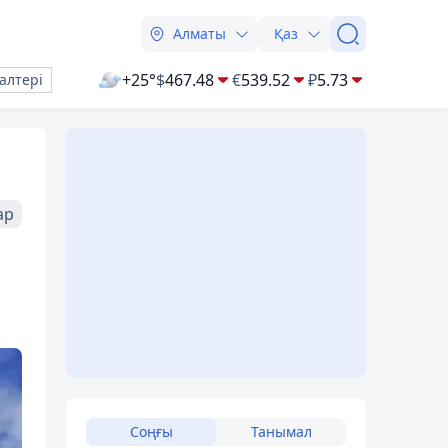
Алматы
Қаз
+25°
$
467.48
€
539.52
₽
5.73
алтері
ар
Соңғы
Танымал