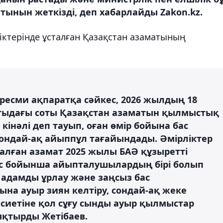
ынын жеткізді, деп хабарлайды Zakon.kz.
ліктерінде ұсталған Қазақстан азаматының
ресми ақпаратқа сәйкес, 2026 жылдың 18
атыдағы соты Қазақстан азаматын қылмыстық
інәлі деп тауып, оған өмір бойына бас
ондай-ақ айыппұл тағайындады. Әмірліктер
алған азамат 2025 жылы БАӘ құзыретті
іс бойынша айыпталушылардың бірі болып
 адамды ұрлау және заңсыз бас
на ауыр зиян келтіру, сондай-ақ жеке
сиетіне қол сұғу сынды ауыр қылмыстар
ықтырды Жетібаев.