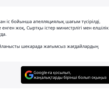
ған іс бойынша апелляциялық шағым түсірілді,
 енген жоқ, Сыртқы істер министрлігі мен елшілік
да.
байланысты шекарада жағымсыз жағдайлардың
Google-ға қосылып,
жаңалықтарды бірінші болып оқыңыз