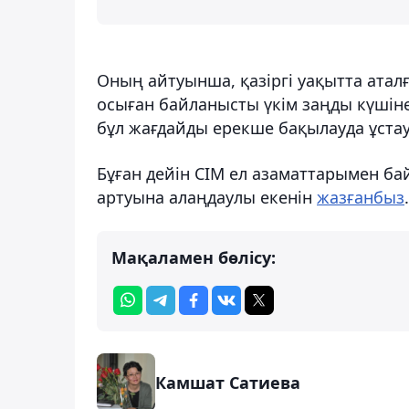
Оның айтуынша, қазіргі уақытта атал
осыған байланысты үкім заңды күшіне
бұл жағдайды ерекше бақылауда ұстау
Бұған дейін СІМ ел азаматтарымен 
артуына алаңдаулы екенін
жазғанбыз
.
Мақаламен бөлісу:
Камшат Сатиева