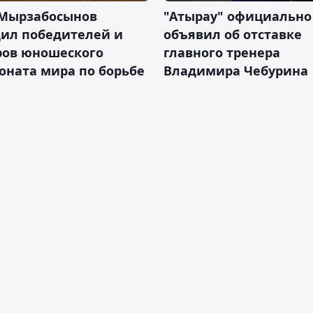
 Мырзабосынов
"Атырау" официально
дил победителей и
объявил об отставке
ров юношеского
главного тренера
оната мира по борьбе
Владимира Чебурина