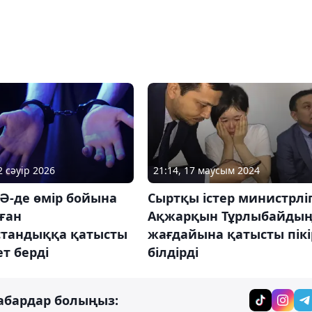
2 сәуір 2026
21:14, 17 маусым 2024
Ә-де өмір бойына
Сыртқы істер министрліг
ған
Ақжарқын Тұрлыбайды
стандыққа қатысты
жағдайына қатысты пікі
т берді
білдірді
абардар болыңыз: