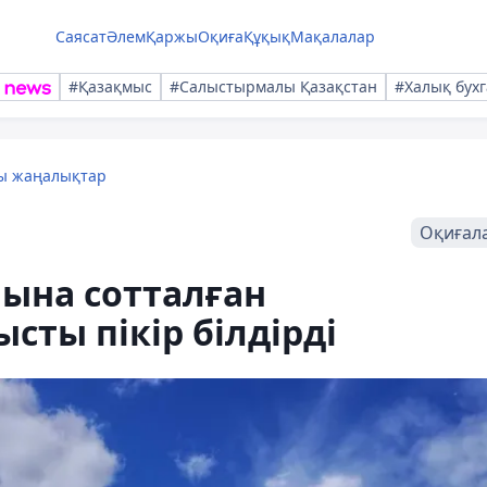
Саясат
Әлем
Қаржы
Оқиға
Құқық
Мақалалар
#Қазақмыс
#Салыстырмалы Қазақстан
#Халық бухг
лы жаңалықтар
Оқиғал
йына сотталған
сты пікір білдірді