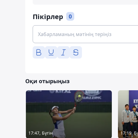
Пікірлер
0
Оқи отырыңыз
17:47, Бүгін
17:19, Б