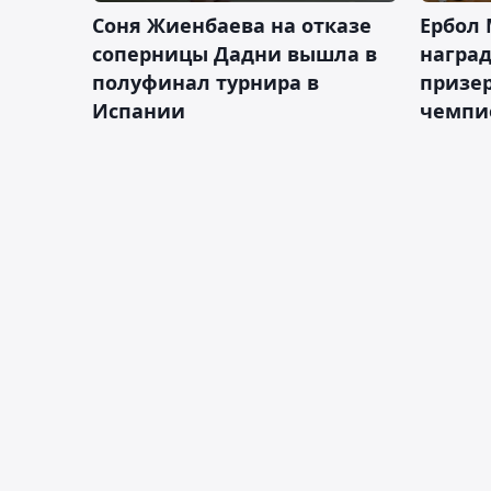
Соня Жиенбаева на отказе
Ербол
соперницы Дадни вышла в
награ
полуфинал турнира в
призе
Испании
чемпи