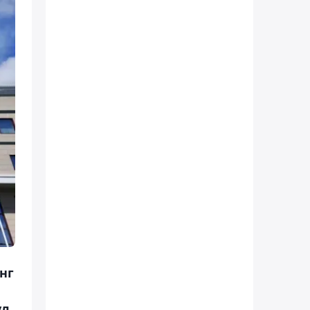
нг
ұл