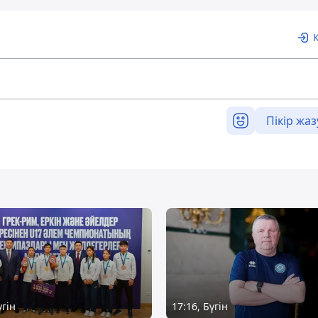
Пікір жаз
үгін
17:16, Бүгін