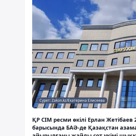
Сурет: Zakon.kz/Екатерина Елисеева
ҚР СІМ ресми өкілі Ерлан Жетібае
барысында БАӘ-де Қазақстан азам
айырылғаны жайлы сот үкімі шыққ