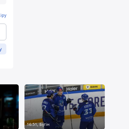
Кіру
у
16:51, Бүгін