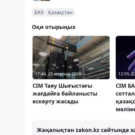
БАЭ
Қазақстан
Оқи отырыңыз
17:44, 25 маусым 2026
12:59, 2
СІМ Таяу Шығыстағы
СІМ БА
жағдайға байланысты
соттал
ескерту жасады
қазақ
мәліме
Жаңалықтан zakon.kz сайтында х