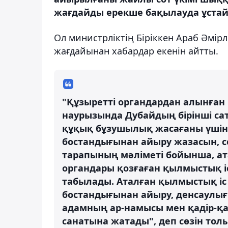
жағдайды ерекше бақылауда ұстайт
Ол министрліктің Біріккен Араб Әмір
жағдайынан хабардар екенін айтты.
"Құзыретті органдардан алынған 
наурызында Дубайдың бірінші с
құқық бұзушылық жасағаны үшін к
бостандығынан айыру жазасын, с
тарапының мәліметі бойынша, ат
органдары қозғаған қылмыстық 
табылады. Аталған қылмыстық іс
бостандығынан айыру, денсаулығы
адамның ар-намысы мен қадір-қа
санатына жатады", деп сөзін тол