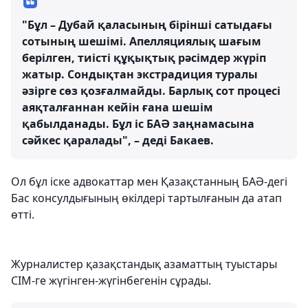
"Бұл – Дубай қаласының бірінші сатыдағы
сотының шешімі. Апелляциялық шағым
берілген, тиісті құқықтық рәсімдер жүріп
жатыр. Сондықтан экстрадиция туралы
әзірге сөз қозғалмайды. Барлық сот процесі
аяқталғаннан кейін ғана шешім
қабылданады. Бұл іс БАӘ заңнамасына
сәйкес қаралады", – деді Бакаев.
Ол бұл іске адвокаттар мен Қазақстанның БАӘ-дегі
Бас консулдығының өкілдері тартылғанын да атап
өтті.
Журналистер қазақстандық азаматтың туыстары
СІМ-ге жүгінген-жүгінбегенін сұрады.