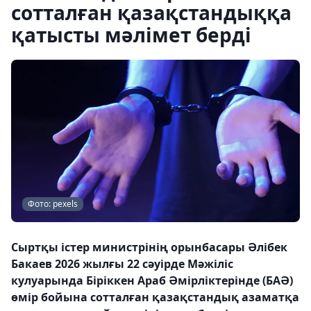
сотталған қазақстандыққа
қатысты мәлімет берді
Фото: pexels
Сыртқы істер министрінің орынбасары Әлібек
Бакаев 2026 жылғы 22 сәуірде Мәжіліс
кулуарында Біріккен Араб Әмірліктерінде (БАӘ)
өмір бойына сотталған қазақстандық азаматқа