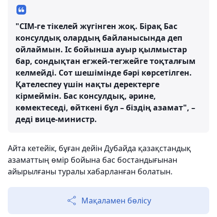
"СІМ-ге тікелей жүгінген жоқ. Бірақ Бас
консулдық олардың байланысында деп
ойлаймын. Іс бойынша ауыр қылмыстар
бар, сондықтан егжей-тегжейге тоқталғым
келмейді. Сот шешімінде бәрі көрсетілген.
Қателеспеу үшін нақты деректерге
кірмеймін. Бас консулдық, әрине,
көмектеседі, өйткені бұл – біздің азамат", –
деді вице-министр.
Айта кетейік, бұған дейін Дубайда қазақстандық
азаматтың өмір бойына бас бостандығынан
айырылғаны туралы хабарланған болатын.
Мақаламен бөлісу