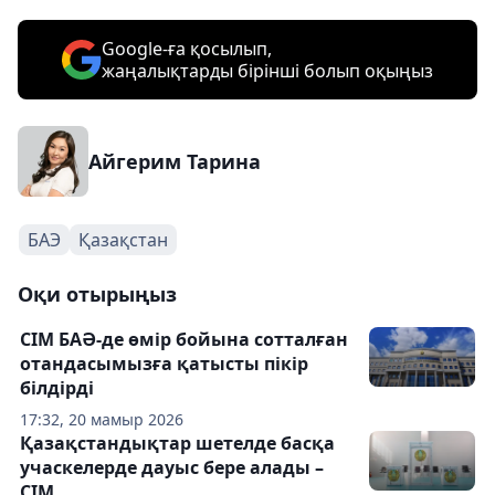
Google-ға қосылып,
жаңалықтарды бірінші болып оқыңыз
Айгерим Тарина
БАЭ
Қазақстан
Оқи отырыңыз
СІМ БАӘ-де өмір бойына сотталған
отандасымызға қатысты пікір
білдірді
17:32, 20 мамыр 2026
Қазақстандықтар шетелде басқа
учаскелерде дауыс бере алады –
СІМ