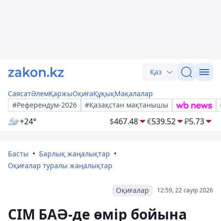
Қаз
Саясат
Әлем
Қаржы
Оқиға
Құқық
Мақалалар
#Референдум-2026
#Қазақстан мақтанышы
+24°
$
467.48
€
539.52
₽
5.73
Басты
Барлық жаңалықтар
Оқиғалар туралы жаңалықтар
Оқиғалар
12:59, 22 сәуір 2026
СІМ БАӘ-де өмір бойына