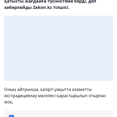
қатысты жағдайға түсініктеме берді, деп
хабарлайды Zakon.kz тілшісі.
Оның айтуынша, қазіргі уақытта азаматты
экстрадициялау мәселесі қарастырылып отырған
жоқ.