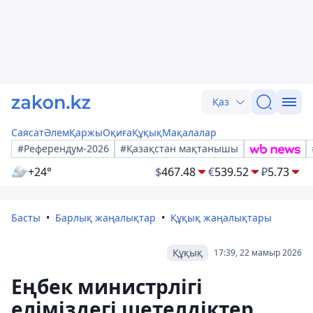
Қаз
Саясат
Әлем
Қаржы
Оқиға
Құқық
Мақалалар
#Референдум-2026
#Қазақстан мақтанышы
+24°
$
467.48
€
539.52
₽
5.73
Басты
Барлық жаңалықтар
Құқық жаңалықтары
Құқық
17:39, 22 мамыр 2026
Еңбек министрлігі
еліміздегі шетелдіктер