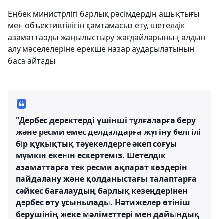
Еңбек министрлігі барлық рәсімдердің ашықтығы
мен объективтілігін қамтамасыз ету, шетелдік
азаматтарды жаңылыстыру жағдайларының алдын
алу мәселелеріне ерекше назар аударылатынын
баса айтады
"Дербес деректерді үшінші тұлғаларға беру
және ресми емес делдалдарға жүгіну белгілі
бір құқықтық тәуекелдерге әкеп соғуы
мүмкін екенін ескертеміз. Шетелдік
азаматтарға тек ресми ақпарат көздерін
пайдалану және қолданыстағы талаптарға
сәйкес бағалаудың барлық кезеңдерінен
дербес өту ұсынылады. Нәтижелер өтініш
берушінің жеке мәліметтері мен дайындық