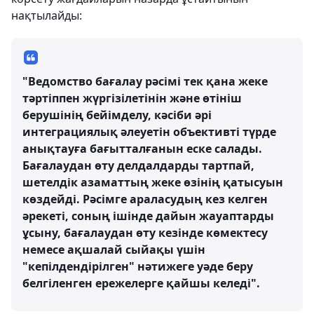
нақтылайды:
"Ведомство бағалау рәсімі тек қана жеке
тәртіппен жүргізілетінін және өтініш
берушінің бейімделу, кәсіби әрі
интеграциялық әлеуетін объективті түрде
анықтауға бағытталғанын еске салады.
Бағалаудан өту делдалдарды тартпай,
шетелдік азаматтың жеке өзінің қатысуын
көздейді. Рәсімге араласудың кез келген
әрекеті, соның ішінде дайын жауаптарды
ұсыну, бағалаудан өту кезінде көмектесу
немесе ақшалай сыйақы үшін
"кепілдендірілген" нәтижеге уәде беру
белгіленген ережелерге қайшы келеді".