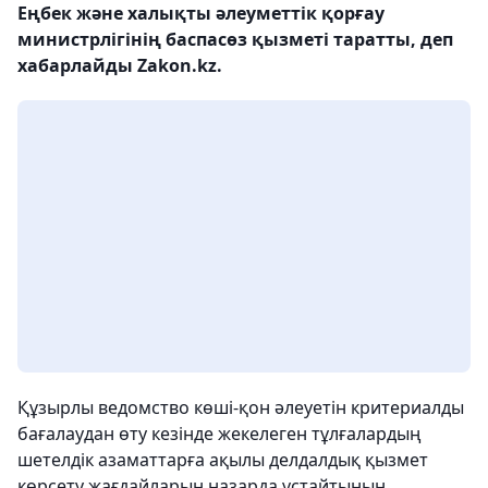
Еңбек және халықты әлеуметтік қорғау
министрлігінің баспасөз қызметі таратты, деп
хабарлайды Zakon.kz.
Құзырлы ведомство көші-қон әлеуетін критериалды
бағалаудан өту кезінде жекелеген тұлғалардың
шетелдік азаматтарға ақылы делдалдық қызмет
көрсету жағдайларын назарда ұстайтынын