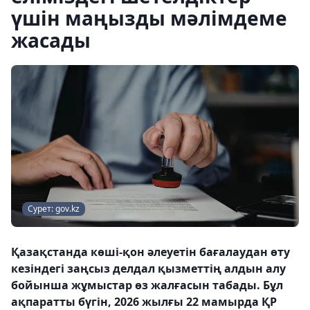
үшін маңызды мәлімдеме
жасады
Сурет: gov.kz
Қазақстанда көші-қон әлеуетін бағалаудан өту
кезіндегі заңсыз делдал қызметтің алдын алу
бойынша жұмыстар өз жалғасын табады. Бұл
ақпаратты бүгін, 2026 жылғы 22 мамырда ҚР