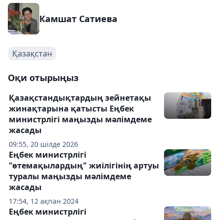
Камшат Сатиева
Қазақстан
Оқи отырыңыз
Қазақстандықтардың зейнетақы
жинақтарына қатысты Еңбек
министрлігі маңызды мәлімдеме
жасады
09:55, 20 шілде 2026
Еңбек министрлігі
"өтемақылардың" жиілігінің артуы
туралы маңызды мәлімдеме
жасады
17:54, 12 ақпан 2024
Еңбек министрлігі