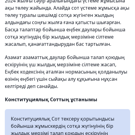
2024 жылғы сәуір аралығындағы үстеме жұмысына
ақы төлеу жайында. Алайда сот үстеме жұмысқа ақы
төлеу туралы шешімді сотқа жүгінген жылдың
алдындағы соңғы жылға ғана қатысты шығарған.
Басқа талаптар бойынша еңбек даулары бойынша
сотқа жүгінудің бір жылдық мерзіміне сілтеме
жасалып, қанағаттандырудан бас тартылған.
Азамат азаматтық даулар бойынша талап қоюдың
ескіруінің үш жылдық мерзіміне сілтеме жасап,
Еңбек кодексінің аталған нормасының қолданылуы
өзінің еңбегі үшін сыйақы алу құқығына нұқсан
келтіреді деп санайды.
Конституциялық Соттың ұстанымы
Конституциялық Сот тексеру қорытындысы
бойынша жұмыскердің сотқа жүгінуінің бір
жылдық мерзімі талап қоюдың ескіруінің