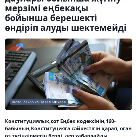
мерзімі еңбекақы
бойынша берешекті
өндіріп алуды шектемейді
Фото: Zakon.kz/Павел Михеев
Конституциялық сот Еңбек кодексінің 160-
бабының Конституцияға сәйкестігін қарап, оған
өз түсіндірмесін берді, деп хабарлайды