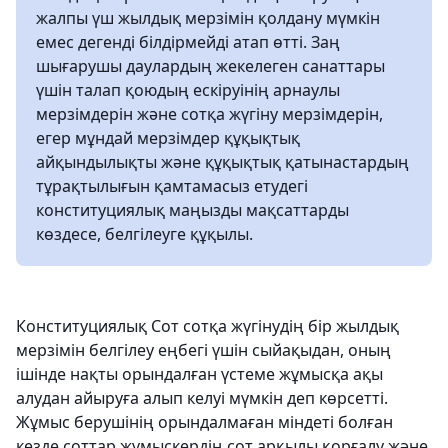
жалпы үш жылдық мерзімін қолдану мүмкін
емес дегенді білдірмейді атап өтті. Заң
шығарушы даулардың жекелеген санаттары
үшін талап қоюдың ескіруінің арнаулы
мерзімдерін және сотқа жүгіну мерзімдерін,
егер мұндай мерзімдер құқықтық
айқындылықты және құқықтық қатынастардың
тұрақтылығын қамтамасыз етудегі
конституциялық маңызды мақсаттарды
көздесе, белгілеуге құқылы.
Конституциялық Сот сотқа жүгінудің бір жылдық
мерзімін белгілеу еңбегі үшін сыйақыдан, оның
ішінде нақты орындалған үстеме жұмысқа ақы
алудан айыруға алып келуі мүмкін деп көрсетті.
Жұмыс берушінің орындалмаған міндеті болған
кезде соттар жұмыскердің сот арқылы қорғалу және