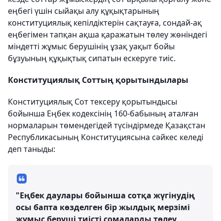
еңбегі үшін сыйақы алу құқықтарының
конституциялық кепілдіктерін сақтауға, сондай-ақ
еңбегімен тапқан ақша қаражатын төлеу жөніндегі
міндетті жұмыс берушінің ұзақ уақыт бойы
бұзуының құқықтық сипатын ескеруге тиіс.
Конституциялық Соттың қорытындылары
Конституциялық Сот тексеру қорытындысы
бойынша Еңбек кодексінің 160-бабының аталған
нормаларын төмендегідей түсіндірмеде Қазақстан
Республикасының Конституциясына сәйкес келеді
деп таныды:
"Еңбек даулары бойынша сотқа жүгінудің
осы бапта көзделген бір жылдық мерзімі
жұмыс беруші тиісті сомаларды төлеу