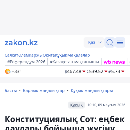
Қаз
Саясат
Әлем
Қаржы
Оқиға
Құқық
Мақалалар
#Референдум-2026
#Қазақстан мақтанышы
+33°
$
467.48
€
539.52
₽
5.73
Басты
Барлық жаңалықтар
Құқық жаңалықтары
Құқық
10:10, 09 маусым 2026
Конституциялық Сот: еңбек
даулары бойынша жүгіну