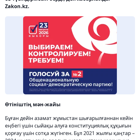
Zakon.kz.
Өтініштің мән-жайы
Бұған дейін азамат жұмыстан шығарылғаннан кейін
еңбегі үшін сыйақы алуға конституциялық құқығын
қорғау үшін сотқа жүгінген. Бұл 2021 жылғы қаңтар –