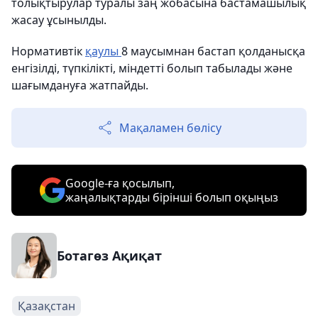
толықтырулар туралы заң жобасына бастамашылық
жасау ұсынылды.
Нормативтік
қаулы
8 маусымнан бастап қолданысқа
енгізілді, түпкілікті, міндетті болып табылады және
шағымдануға жатпайды.
Мақаламен бөлісу
Google-ға қосылып,
жаңалықтарды бірінші болып оқыңыз
Ботагөз Ақиқат
Қазақстан