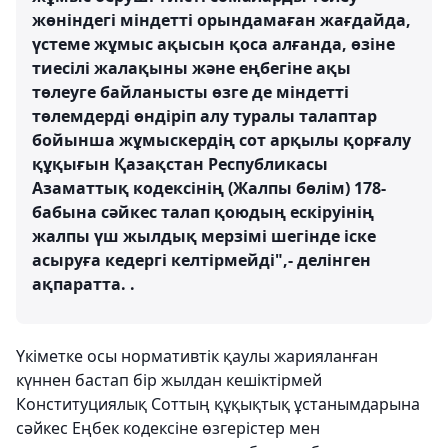
жөніндегі міндетті орындамаған жағдайда,
үстеме жұмыс ақысын қоса алғанда, өзіне
тиесілі жалақыны және еңбегіне ақы
төлеуге байланысты өзге де міндетті
төлемдерді өндіріп алу туралы талаптар
бойынша жұмыскердің сот арқылы қорғалу
құқығын Қазақстан Республикасы
Азаматтық кодексінің (Жалпы бөлім) 178-
бабына сәйкес талап қоюдың ескіруінің
жалпы үш жылдық мерзімі шегінде іске
асыруға кедергі келтірмейді",- делінген
ақпаратта. .
Үкіметке осы нормативтік қаулы жарияланған
күннен бастап бір жылдан кешіктірмей
Конституциялық Соттың құқықтық ұстанымдарына
сәйкес Еңбек кодексіне өзгерістер мен