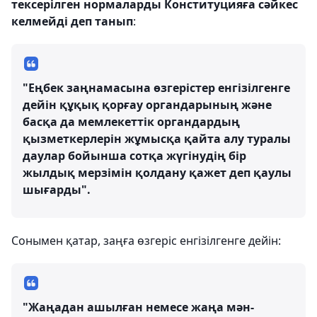
тексерілген нормаларды Конституцияға сәйкес
келмейді деп танып
:
"Еңбек заңнамасына өзгерістер енгізілгенге
дейін құқық қорғау органдарының және
басқа да мемлекеттік органдардың
қызметкерлерін жұмысқа қайта алу туралы
даулар бойынша сотқа жүгінудің бір
жылдық мерзімін қолдану қажет деп қаулы
шығарды".
Сонымен қатар, заңға өзгеріс енгізілгенге дейін:
"Жаңадан ашылған немесе жаңа мән-