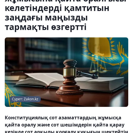
келетіндерді қамтитын
заңдағы маңызды
тармақты өзгертті
Сурет: Zakon.kz
Конституциялық сот азаматтардың жұмысқа
қайта оралу және сот шешімдерін қайта қарау
кезінде сот арқылы қорғалу құқығын шектейтін