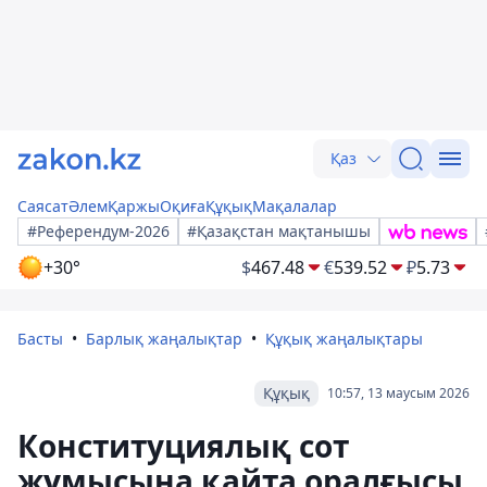
Қаз
Саясат
Әлем
Қаржы
Оқиға
Құқық
Мақалалар
#Референдум-2026
#Қазақстан мақтанышы
+30°
$
467.48
€
539.52
₽
5.73
Басты
Барлық жаңалықтар
Құқық жаңалықтары
Құқық
10:57, 13 маусым 2026
Конституциялық сот
жұмысына қайта оралғысы