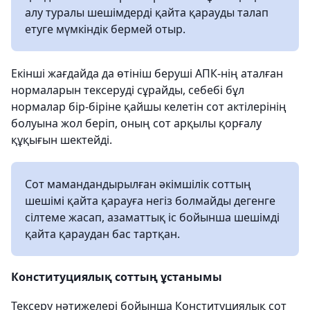
алу туралы шешімдерді қайта қарауды талап
етуге мүмкіндік бермей отыр.
Екінші жағдайда да өтініш беруші АПК-нің аталған
нормаларын тексеруді сұрайды, себебі бұл
нормалар бір-біріне қайшы келетін сот актілерінің
болуына жол беріп, оның сот арқылы қорғалу
құқығын шектейді.
Сот мамандандырылған әкімшілік соттың
шешімі қайта қарауға негіз болмайды дегенге
сілтеме жасап, азаматтық іс бойынша шешімді
қайта қараудан бас тартқан.
Конституциялық соттың ұстанымы
Тексеру нәтижелері бойынша Конституциялық сот