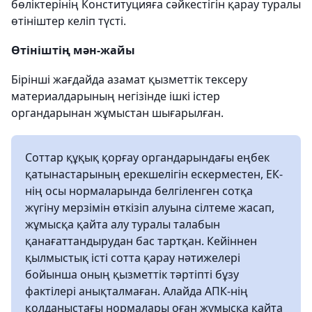
бөліктерінің Конституцияға сәйкестігін қарау туралы
өтініштер келіп түсті.
Өтініштің мән-жайы
Бірінші жағдайда азамат қызметтік тексеру
материалдарының негізінде ішкі істер
органдарынан жұмыстан шығарылған.
Соттар құқық қорғау органдарындағы еңбек
қатынастарының ерекшелігін ескерместен, ЕК-
нің осы нормаларында белгіленген сотқа
жүгіну мерзімін өткізіп алуына сілтеме жасап,
жұмысқа қайта алу туралы талабын
қанағаттандырудан бас тартқан. Кейіннен
қылмыстық істі сотта қарау нәтижелері
бойынша оның қызметтік тәртіпті бұзу
фактілері анықталмаған. Алайда АПК-нің
қолданыстағы нормалары оған жұмысқа қайта