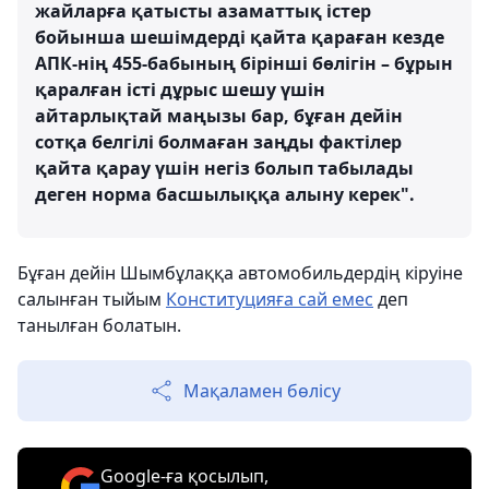
жайларға қатысты азаматтық істер
бойынша шешімдерді қайта қараған кезде
АПК-нің 455-бабының бірінші бөлігін – бұрын
қаралған істі дұрыс шешу үшін
айтарлықтай маңызы бар, бұған дейін
сотқа белгілі болмаған заңды фактілер
қайта қарау үшін негіз болып табылады
деген норма басшылыққа алыну керек".
Бұған дейін Шымбұлаққа автомобильдердің кіруіне
салынған тыйым
Конституцияға сай емес
деп
танылған болатын.
Мақаламен бөлісу
Google-ға қосылып,