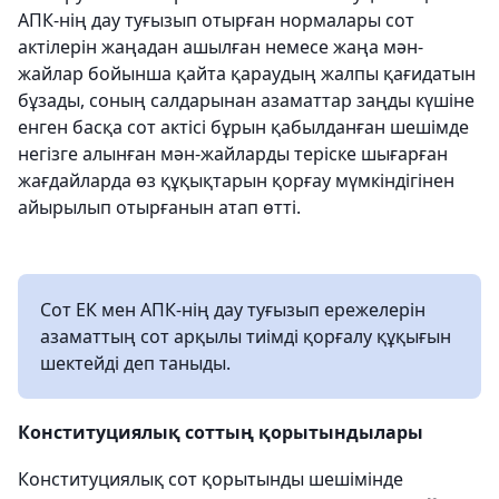
АПК-нің дау туғызып отырған нормалары сот
актілерін жаңадан ашылған немесе жаңа мән-
жайлар бойынша қайта қараудың жалпы қағидатын
бұзады, соның салдарынан азаматтар заңды күшіне
енген басқа сот актісі бұрын қабылданған шешімде
негізге алынған мән-жайларды теріске шығарған
жағдайларда өз құқықтарын қорғау мүмкіндігінен
айырылып отырғанын атап өтті.
Сот ЕК мен АПК-нің дау туғызып ережелерін
азаматтың сот арқылы тиімді қорғалу құқығын
шектейді деп таныды.
Конституциялық соттың қорытындылары
Конституциялық сот қорытынды шешімінде