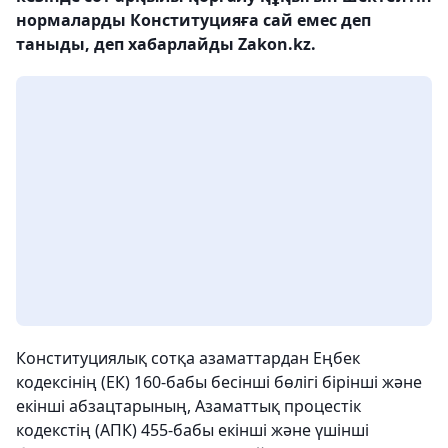
нормаларды Конституцияға сай емес деп
таныды, деп хабарлайды Zakon.kz.
Конституциялық сотқа азаматтардан Еңбек
кодексінің (ЕК) 160-бабы бесінші бөлігі бірінші және
екінші абзацтарының, Азаматтық процестік
кодекстің (АПК) 455-бабы екінші және үшінші