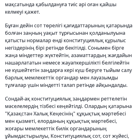
мақсатында қабылдануға тиіс әрі оған қайшы
келмеуі қажет.
Бұған дейін сот төрелігі қағидаттарының қатарында
болған заңның уақыт тұрғысынан қолданылуына
қатысты нормалар енді конституциялық құрылыс
негіздерінің бірі ретінде бекітілді. Сонымен бірге
жаңа міндеттер жүктейтін, азаматтардың жағдайын
нашарлататын немесе жауапкершілікті белгілейтін
не күшейтетін заңдарға кері күш беруге тыйым салу
барлық мемлекеттік органдар мен лауазымды
тұлғалар үшін міндетті талап ретінде айқындалды.
Сондай-ақ конституциялық заңдармен реттелетін
мәселелердің тізбесі кеңейтілді. Олардың қатарына
"Қазақстан Халық Кеңесінің" құқықтық мәртебесі
мен қызметі, елорданың құқықтық мәртебесі,
жоғары мемлекеттік билік органдарының
ұйымдастырылуы, Конституциялық сот, сот жүйесі,