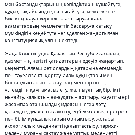
мен бостандықтарының кепілдіктерін күшейтуге,
құқықтық айқындықты нығайтуға, мемлекеттік
биліктің жауапкершілігін арттыруға және
азаматтардың мемлекеттік басқаруға қатысу
мүмкіндігін кеңейтуге негізделген жаңартылған
конституциялық үлгіні бекітеді.
Жаңа Конституция Қазақстан Республикасының
қызметінің негізгі қағидаттарын едәуір жаңартып,
кеңейтті. Алғаш рет олардың қатарына егемендік
пен тәуелсіздікті қорғау, адам құқықтары мен
бостандықтарын сақтау, заң мен тәртіптің
үстемдігін қамтамасыз ету, жалпыұлттық бірлікті
нығайту, халықтың әл-ауқатын арттыру, жауапты әрі
жасампаз отаншылдық идеясын ілгерілету,
қоғамдық диалогты дамыту, еңбекқорлық, прогресс
пен білім құндылықтарын орнықтыру, жоғары
экологиялық мәдениетті қалыптастыру, тарихи-
мәдени мұраны сақтау және ұлттық мәдениетті