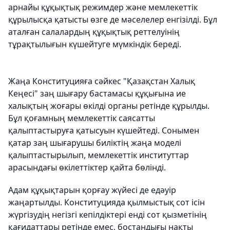
арнайы құқықтық режимдер және мемлекеттік
құрылысқа қатысты өзге де мәселелер енгізілді. Бұл
аталған салалардың құқықтық реттелуінің
тұрақтылығын күшейтуге мүмкіндік береді.
Жаңа Конституцияға сәйкес "Қазақстан Халық
Кеңесі" заң шығару бастамасы құқығына ие
халықтың жоғары өкілді органы ретінде құрылды.
Бұл қоғамның мемлекеттік саясатты
қалыптастыруға қатысуын күшейтеді. Сонымен
қатар заң шығарушы биліктің жаңа моделі
қалыптастырылып, мемлекеттік институттар
арасындағы өкілеттіктер қайта бөлінді.
Адам құқықтарын қорғау жүйесі де едәуір
жаңартылды. Конституцияда қылмыстық сот ісін
жүргізудің негізгі кепілдіктері енді сот қызметінің
қағидаттары ретінде емес, бостандығы нақты