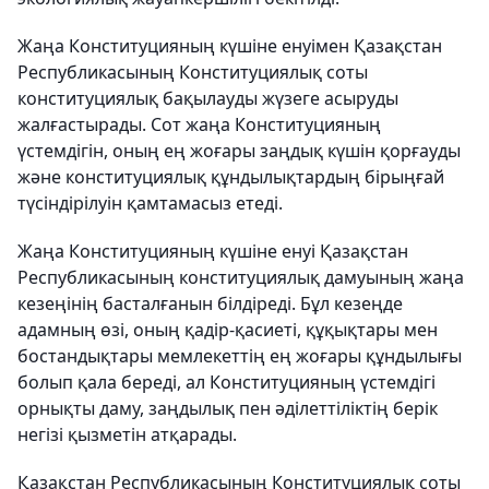
Жаңа Конституцияның күшіне енуімен Қазақстан
Республикасының Конституциялық соты
конституциялық бақылауды жүзеге асыруды
жалғастырады. Сот жаңа Конституцияның
үстемдігін, оның ең жоғары заңдық күшін қорғауды
және конституциялық құндылықтардың бірыңғай
түсіндірілуін қамтамасыз етеді.
Жаңа Конституцияның күшіне енуі Қазақстан
Республикасының конституциялық дамуының жаңа
кезеңінің басталғанын білдіреді. Бұл кезеңде
адамның өзі, оның қадір-қасиеті, құқықтары мен
бостандықтары мемлекеттің ең жоғары құндылығы
болып қала береді, ал Конституцияның үстемдігі
орнықты даму, заңдылық пен әділеттіліктің берік
негізі қызметін атқарады.
Қазақстан Республикасының Конституциялық соты