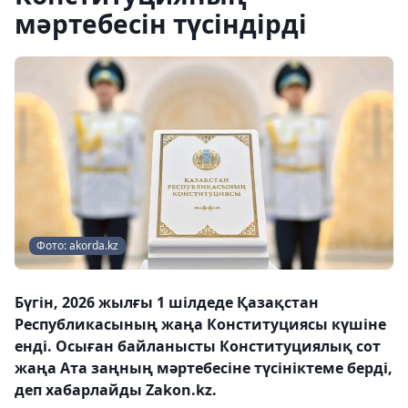
мәртебесін түсіндірді
Фото: akorda.kz
Бүгін, 2026 жылғы 1 шілдеде Қазақстан
Республикасының жаңа Конституциясы күшіне
енді. Осыған байланысты Конституциялық сот
жаңа Ата заңның мәртебесіне түсініктеме берді,
деп хабарлайды Zakon.kz.