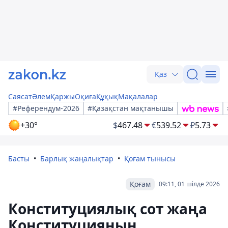
Қаз
Саясат
Әлем
Қаржы
Оқиға
Құқық
Мақалалар
#Референдум-2026
#Қазақстан мақтанышы
+30°
$
467.48
€
539.52
₽
5.73
Басты
Барлық жаңалықтар
Қоғам тынысы
Қоғам
09:11, 01 шілде 2026
Конституциялық сот жаңа
Конституцияның