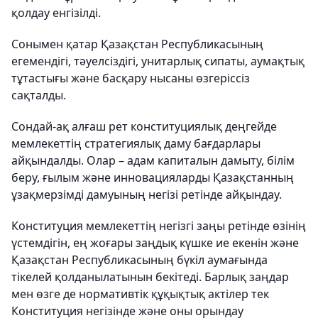
қолдау енгізілді.
Сонымен қатар Қазақстан Республикасының
егемендігі, тәуелсіздігі, унитарлық сипаты, аумақтық
тұтастығы және басқару нысаны өзгеріссіз
сақталды.
Сондай-ақ алғаш рет конституциялық деңгейде
мемлекеттің стратегиялық даму бағдарлары
айқындалды. Олар – адам капиталын дамыту, білім
беру, ғылым және инновацияларды Қазақстанның
ұзақмерзімді дамуының негізі ретінде айқындау.
Конституция мемлекеттің негізгі заңы ретінде өзінің
үстемдігін, ең жоғары заңдық күшке ие екенін және
Қазақстан Республикасының бүкіл аумағында
тікелей қолданылатынын бекітеді. Барлық заңдар
мен өзге де нормативтік құқықтық актілер тек
Конституция негізінде және оны орындау