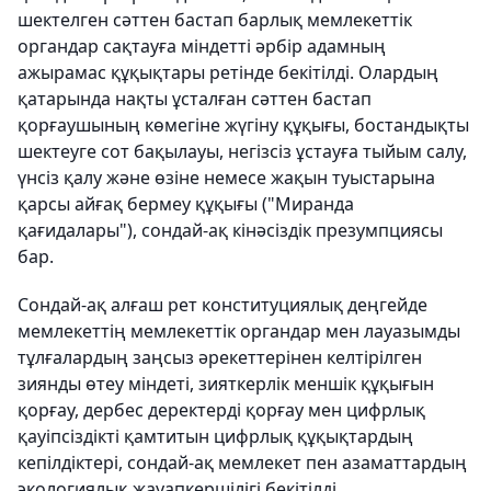
шектелген сәттен бастап барлық мемлекеттік
органдар сақтауға міндетті әрбір адамның
ажырамас құқықтары ретінде бекітілді. Олардың
қатарында нақты ұсталған сәттен бастап
қорғаушының көмегіне жүгіну құқығы, бостандықты
шектеуге сот бақылауы, негізсіз ұстауға тыйым салу,
үнсіз қалу және өзіне немесе жақын туыстарына
қарсы айғақ бермеу құқығы ("Миранда
қағидалары"), сондай-ақ кінәсіздік презумпциясы
бар.
Сондай-ақ алғаш рет конституциялық деңгейде
мемлекеттің мемлекеттік органдар мен лауазымды
тұлғалардың заңсыз әрекеттерінен келтірілген
зиянды өтеу міндеті, зияткерлік меншік құқығын
қорғау, дербес деректерді қорғау мен цифрлық
қауіпсіздікті қамтитын цифрлық құқықтардың
кепілдіктері, сондай-ақ мемлекет пен азаматтардың
экологиялық жауапкершілігі бекітілді.