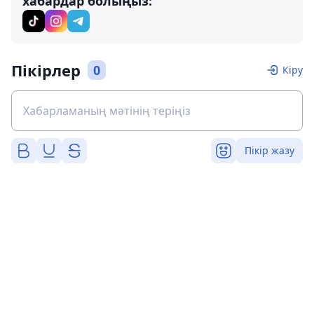
хабардар болыңыз:
Пікірлер
0
Кіру
Пікір жазу