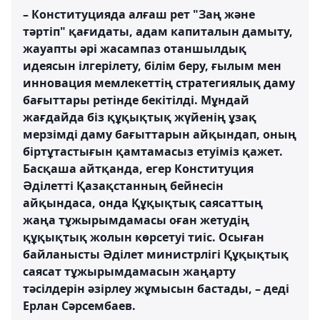
– Конституцияда алғаш рет "Заң және
тәртіп" қағидаты, адам капиталын дамыту,
жауапты әрі жасампаз отаншылдық
идеясын ілгерілету, білім беру, ғылым мен
инновация мемлекеттің стратегиялық даму
бағыттары ретінде бекітілді. Мұндай
жағдайда біз құқықтық жүйенің ұзақ
мерзімді даму бағыттарын айқындап, оның
біртұтастығын қамтамасыз етуіміз қажет.
Басқаша айтқанда, егер Конституция
Әділетті Қазақстанның бейнесін
айқындаса, онда Құқықтық саясаттың
жаңа тұжырымдамасы оған жетудің
құқықтық жолын көрсетуі тиіс. Осыған
байланысты Әділет министрлігі Құқықтық
саясат тұжырымдамасын жаңарту
тәсілдерін әзірлеу жұмысын бастады, – деді
Ерлан Сәрсембаев.