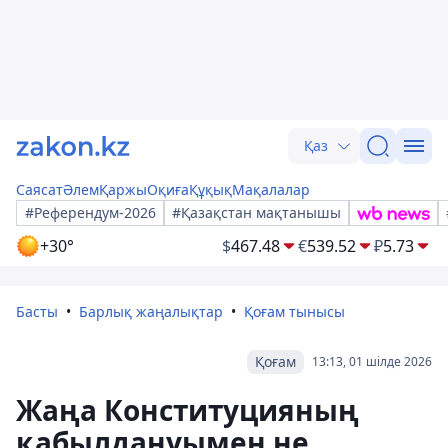
Қаз
Саясат
Әлем
Қаржы
Оқиға
Құқық
Мақалалар
#Референдум-2026
#Қазақстан мақтанышы
+30°
$
467.48
€
539.52
₽
5.73
Басты
Барлық жаңалықтар
Қоғам тынысы
Қоғам
13:13, 01 шілде 2026
Жаңа Конституцияның
қабылдануымен не