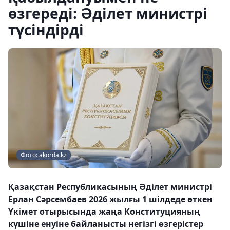
өзгереді: Әділет министрі
түсіндірді
Фото: akorda.kz
Қазақстан Республикасының Әділет министрі
Ерлан Сәрсембаев 2026 жылғы 1 шілдеде өткен
Үкімет отырысында жаңа Конституцияның
күшіне енуіне байланысты негізгі өзгерістер