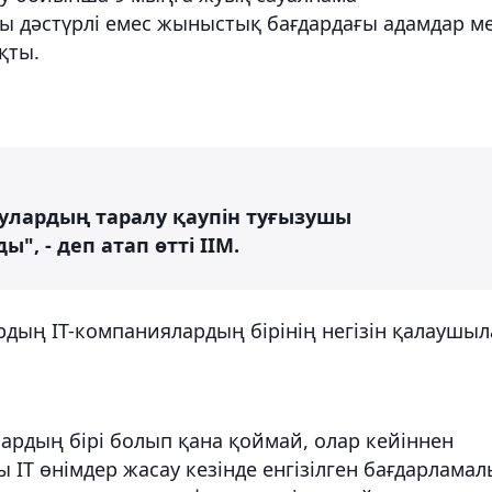
ы дәстүрлі емес жыныстық бағдардағы адамдар м
қты.
улардың таралу қаупін туғызушы
", - деп атап өтті ІІМ.
ың IT-компаниялардың бірінің негізін қалаушыл
алардың бірі болып қана қоймай, олар кейіннен
 IT өнімдер жасау кезінде енгізілген бағдарлама