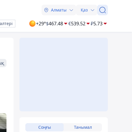
Алматы
Қаз
+29°
$
467.48
€
539.52
₽
5.73
алтері
ық
Соңғы
Танымал