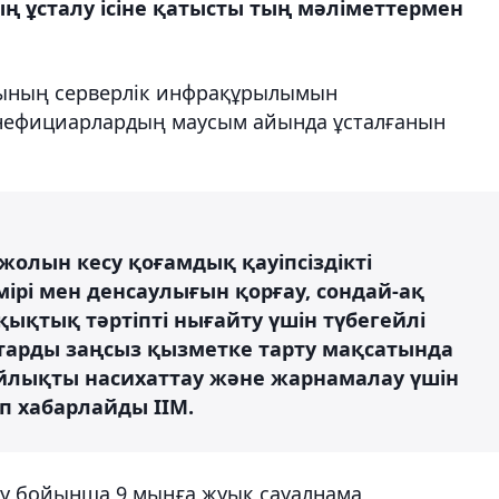
ұсталу ісіне қатысты тың мәліметтермен
рсының серверлік инфрақұрылымын
енефициарлардың маусым айында ұсталғанын
олын кесу қоғамдық қауіпсіздікті
ірі мен денсаулығын қорғау, сондай-ақ
қықтық тәртіпті нығайту үшін түбегейлі
ттарды заңсыз қызметке тарту мақсатында
йлықты насихаттау және жарнамалау үшін
п хабарлайды ІІМ.
ту бойынша 9 мыңға жуық сауалнама