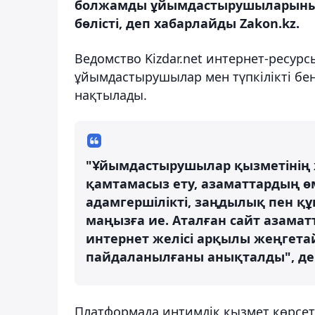
болжамды ұйымдастырушыларының 
бөлісті, деп хабарлайды Zakon.kz.
Ведомство Kizdar.net интернет-ресу
ұйымдастырушылар мен түпкілікті б
нақтылады.
"Ұйымдастырушылар қызметінің ж
қамтамасыз ету, азаматтардың өм
адамгершілікті, заңдылық пен құ
маңызға ие. Аталған сайт азама
интернет желісі арқылы жеңгета
пайдаланылғаны анықталды", де
Платформада интимдік қызмет көрсе