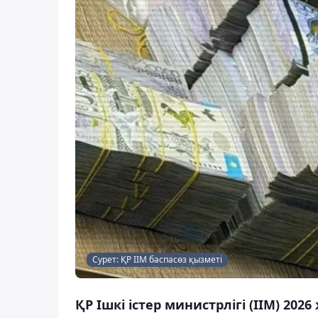
Сурет: ҚР ІІМ баспасөз қызметі
ҚР Ішкі істер министрлігі (ІІМ) 20