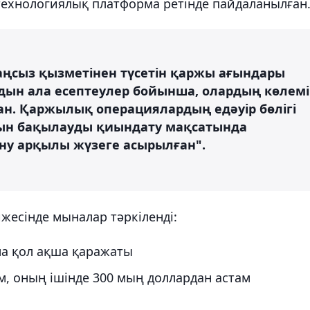
технологиялық платформа ретінде пайдаланылған
заңсыз қызметінен түсетін қаржы ағындары
дын ала есептеулер бойынша, олардың көлемі
ан. Қаржылық операциялардың едәуір бөлігі
ын бақылауды қиындату мақсатында
ну арқылы жүзеге асырылған".
жесінде мыналар тәркіленді:
ма қол ақша қаражаты
, оның ішінде 300 мың доллардан астам