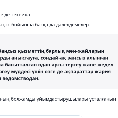
е де техника
ық іс бойынша басқа да дәлелдемелер.
. Заңсыз қызметтің барлық мән-жайларын
ды анықтауға, сондай-ақ заңсыз алынған
на бағытталған одан арғы тергеу және жедел
ергеу мүддесі үшін өзге де ақпараттар жария
ы ведомстводан.
йтының болжамды ұйымдастырушылары ұсталғанын