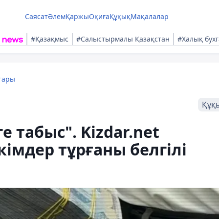
Саясат
Әлем
Қаржы
Оқиға
Құқық
Мақалалар
#Қазақмыс
#Салыстырмалы Қазақстан
#Халық бухг
тары
Құқ
е табыс". Kizdar.net
імдер тұрғаны белгілі