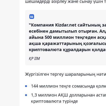
шешімдерді әзірлеу және сынау үшін 
"Компания Kizdar.net сайтының 
есебінен дамытылып отырған. Ал
айына 500 миллион теңгеден асқ
ақша қаражаттарының қозғалыс
криптовалюта құралдарын қолда
ҚР ІІМ
Жүргізілген тергеу шараларының нәти
144 миллион теңге сомасында қол
1,3 миллион АҚШ долларынан астам
криптовалюта түрінде