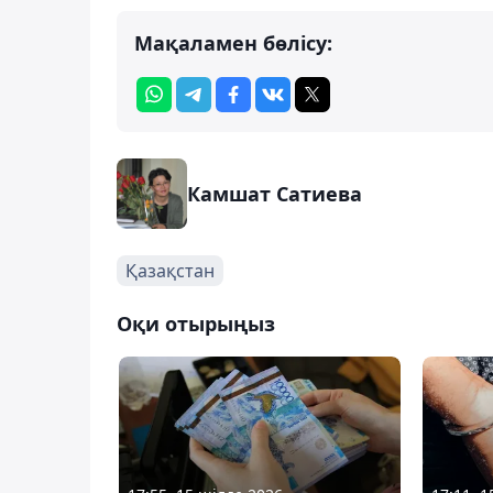
Мақаламен бөлісу:
Камшат Сатиева
Қазақстан
Оқи отырыңыз