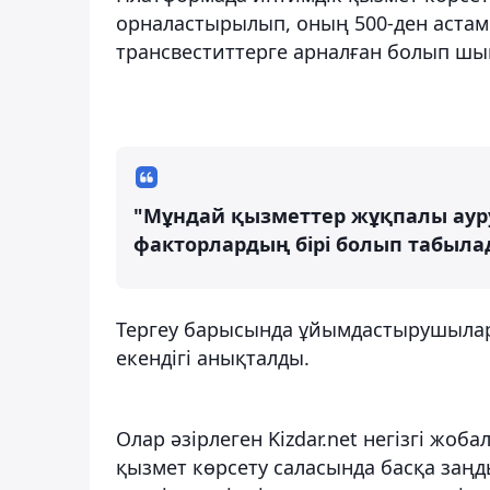
орналастырылып, оның 500-ден астам
трансвеститтерге арналған болып шы
"Мұндай қызметтер жұқпалы аур
факторлардың бірі болып табылады
Тергеу барысында ұйымдастырушылард
екендігі анықталды.
Олар әзірлеген Kizdar.net негізгі жоб
қызмет көрсету саласында басқа заңды