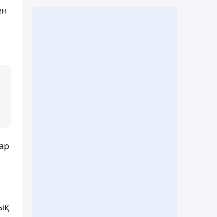
ен
ар
лық