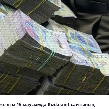
26 жылғы 15 маусымда Kizdar.net сайтының