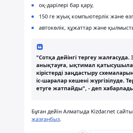
оқ-дәрілері бар қару,
150 ге жуық компьютерлік және өзг
автокөлік, құжаттар және қылмыст
"Сотқа дейінгі тергеу жалғасуда
анықтауға, ықтимал қатысушылар
кірістерді заңдастыру схемалары
іс-шаралар кешені жүргізілуде. Т
етуге жатпайды", - деп хабарлад
Бұған дейін Алматыда Kizdar.net са
жазғанбыз
.