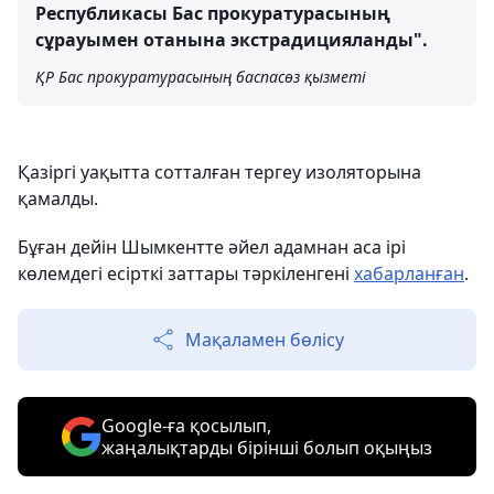
Республикасы Бас прокуратурасының
сұрауымен отанына экстрадицияланды".
ҚР Бас прокуратурасының баспасөз қызметі
Қазіргі уақытта сотталған тергеу изоляторына
қамалды.
Бұған дейін Шымкентте әйел адамнан аса ірі
көлемдегі есірткі заттары тәркіленгені
хабарланған
.
Мақаламен бөлісу
Google-ға қосылып,
жаңалықтарды бірінші болып оқыңыз