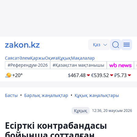
Қаз
Саясат
Әлем
Қаржы
Оқиға
Құқық
Мақалалар
#Референдум-2026
#Қазақстан мақтанышы
+20°
$
467.48
€
539.52
₽
5.73
Басты
Барлық жаңалықтар
Құқық жаңалықтары
Құқық
12:36, 20 маусым 2026
Есірткі контрабандасы
бойынша сотталған