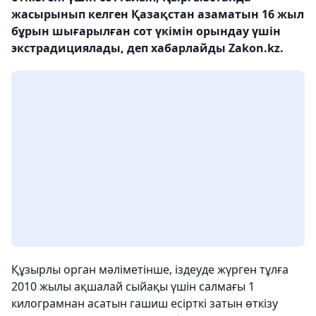
жасырынып келген Қазақстан азаматын 16 жыл
бұрын шығарылған сот үкімін орындау үшін
экстрадициялады, деп хабарлайды Zakon.kz.
Құзырлы орган мәліметінше, іздеуде жүрген тұлға
2010 жылы ақшалай сыйақы үшін салмағы 1
килограмнан асатын гашиш есірткі затын өткізу