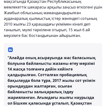
мақсатында Қазақстан Республикасының
мемлекеттік шекарасы арқылы заңсыз өткізгені үшін
Жамбыл облысының мамандандырылған
ауданаралық қылмыстық істер жөніндегі сотының
2010 жылғы 23 қарашадағы үкімімен кінәлі деп
танылып, мүлкі тәркілене отырып, 15 жыл 6 ай
мерзімге бас бостандығынан айырылған.
"Алайда оның асырауында жас баласының
болуына байланысты жазаны өтеу мерзімі
14 жасқа толғанға дейін кейінге
қалдырылған. Сотталған пробациялық
бақылауда бола тұра, 2017 жылы сот үкімін
орындаудан жалтарған, осыған
байланысты халықаралық іздеу
жарияланған. Ағымдағы жылғы наурызда
ол Бішкек қаласында ұсталып, Қазақстан