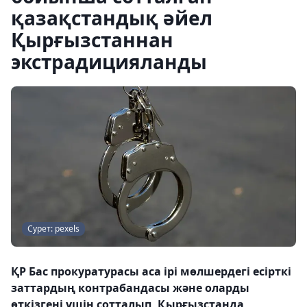
қазақстандық әйел
Қырғызстаннан
экстрадицияланды
Сурет: pexels
ҚР Бас прокуратурасы аса ірі мөлшердегі есірткі
заттардың контрабандасы және оларды
өткізгені үшін сотталып, Қырғызстанда