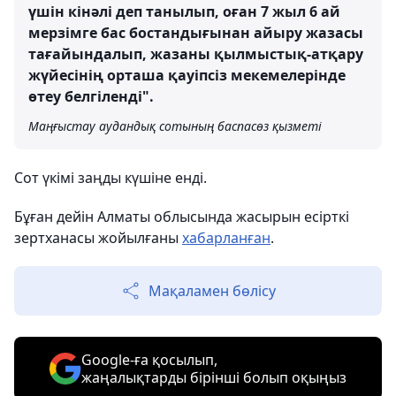
үшін кінәлі деп танылып, оған 7 жыл 6 ай
мерзімге бас бостандығынан айыру жазасы
тағайындалып, жазаны қылмыстық-атқару
жүйесінің орташа қауіпсіз мекемелерінде
өтеу белгіленді".
Маңғыстау аудандық сотының баспасөз қызметі
Сот үкімі заңды күшіне енді.
Бұған дейін Алматы облысында жасырын есірткі
зертханасы жойылғаны
хабарланған
.
Мақаламен бөлісу
Google-ға қосылып,
жаңалықтарды бірінші болып оқыңыз