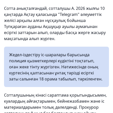
Сотта анықталғандай, сотталушы А. 2026 жылғы 10
қаңтарда Ақтау қаласында "Telegram" әлеуметтік
желісі арқылы алған нұсқаулық бойынша
Түпқараған ауданы Ақшұқыр ауылы аумағынан
есірткі заттарын алып, оларды басқа жерге жасыру
мақсатында алып жүрген.
Жедел-іздестіру іс-шаралары барысында
полиция қызметкерлері күдіктіні тоқтатып,
оған жеке тінту жүргізген. Нәтижесінде оның
күртесінің қалтасынан ұнтақ тәрізді есірткі
заты салынған 18 орама табылып, тәркіленген.
Сотталушының кінәсі сараптама қорытындысымен,
куәлардың айғақтарымен, бейнежазбамен және іс
материалдарымен толық дәлелденді. Прокурор