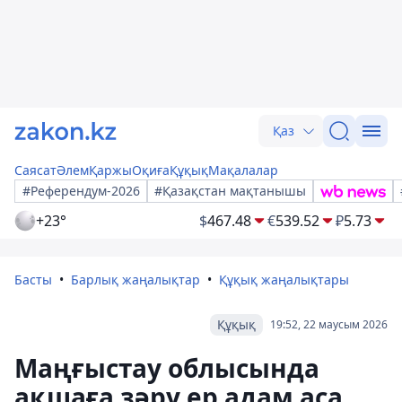
Қаз
Саясат
Әлем
Қаржы
Оқиға
Құқық
Мақалалар
#Референдум-2026
#Қазақстан мақтанышы
+23°
$
467.48
€
539.52
₽
5.73
Басты
Барлық жаңалықтар
Құқық жаңалықтары
Құқық
19:52, 22 маусым 2026
Маңғыстау облысында
ақшаға зәру ер адам аса