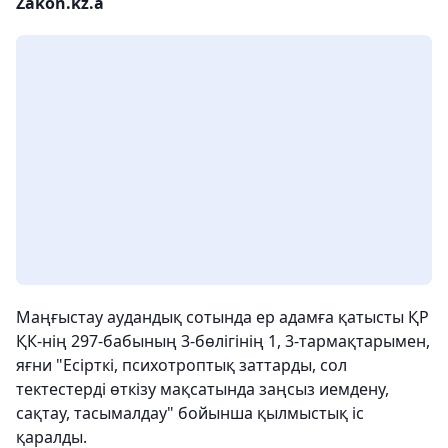
Zakon.kz.a
Маңғыстау аудандық сотында ер адамға қатысты ҚР
ҚК-нің 297-бабының 3-бөлігінің 1, 3-тармақтарымен,
яғни "Есірткі, психотроптық заттарды, сол
тектестерді өткізу мақсатында заңсыз иемдену,
сақтау, тасымалдау" бойынша қылмыстық іс
қаралды.