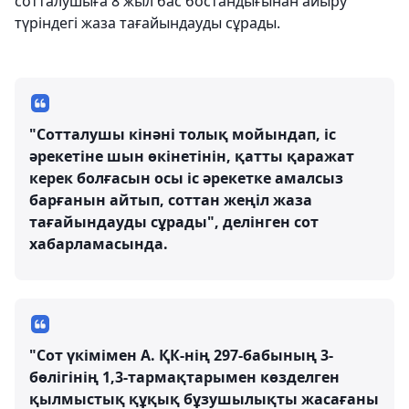
сотталушыға 8 жыл бас бостандығынан айыру
түріндегі жаза тағайындауды сұрады.
"Сотталушы кінәні толық мойындап, іс
әрекетіне шын өкінетінін, қатты қаражат
керек болғасын осы іс әрекетке амалсыз
барғанын айтып, соттан жеңіл жаза
тағайындауды сұрады", делінген сот
хабарламасында.
"Сот үкімімен А. ҚК-нің 297-бабының 3-
бөлігінің 1,3-тармақтарымен көзделген
қылмыстық құқық бұзушылықты жасағаны