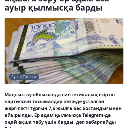
ауыр қылмысқа барды
Сурет: Zakon.kz
Маңғыстау облысында синтетикалық есірткі
партиясын тасымалдау кезінде ұсталған
жергілікті тұрғын 7,6 жылға бас бостандығынан
айырылды. Ер адам қылмысқа Telegram-да
оңай ақша табу үшін барды, деп хабарлайды