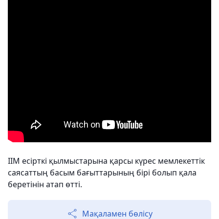
ІІМ есірткі қылмыстарына қарсы күрес мемлекеттік
саясаттың басым бағыттарының бірі болып қала
беретінін атап өтті.
Мақаламен бөлісу