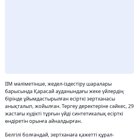
ІІМ мәліметінше, жедел-іздестіру шаралары
барысында Қарасай ауданындағы жеке үйлердің
бірінде ұйымдастырылған есірткі зертханасы
анықталып, жойылған. Тергеу деректеріне сәйкес, 29
жастағы күдікті тұрғын үйді синтетикалық есірткі
өндіретін орынға айналдырған.
Белгілі болғандай, зертханаға қажетті құрал-