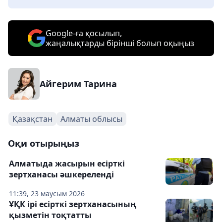
Google-ға қосылып,
жаңалықтарды бірінші болып оқыңыз
Айгерим Тарина
Қазақстан
Алматы облысы
Оқи отырыңыз
Алматыда жасырын есірткі
зертханасы әшкереленді
11:39, 23 маусым 2026
ҰҚК ірі есірткі зертханасының
қызметін тоқтатты