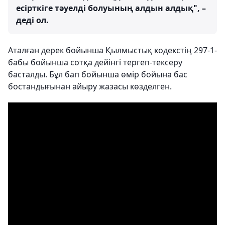
есірткіге тәуелді болуының алдын алдық", –
деді ол.
Аталған дерек бойынша Қылмыстық кодекстің 297-1-
бабы бойынша сотқа дейінгі тергеп-тексеру
басталды. Бұл бап бойынша өмір бойына бас
бостандығынан айыру жазасы көзделген.