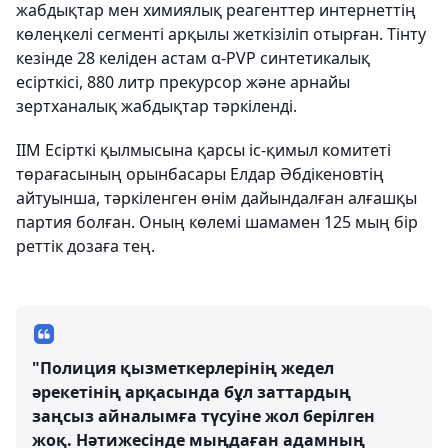
жабдықтар мен химиялық реагенттер интернеттің
көлеңкелі сегменті арқылы жеткізіліп отырған. Тінту
кезінде 28 келіден астам α-PVP синтетикалық
есірткісі, 880 литр прекурсор және арнайы
зертханалық жабдықтар тәркіленді.
ІІМ Есірткі қылмысына қарсы іс-қимыл комитеті
төрағасының орынбасары Елдар Әбдікеновтің
айтуынша, тәркіленген өнім дайындалған алғашқы
партия болған. Оның көлемі шамамен 125 мың бір
реттік дозаға тең.
"Полиция қызметкерлерінің жедел
әрекетінің арқасында бұл заттардың
заңсыз айналымға түсуіне жол берілген
жоқ. Нәтижесінде мыңдаған адамның