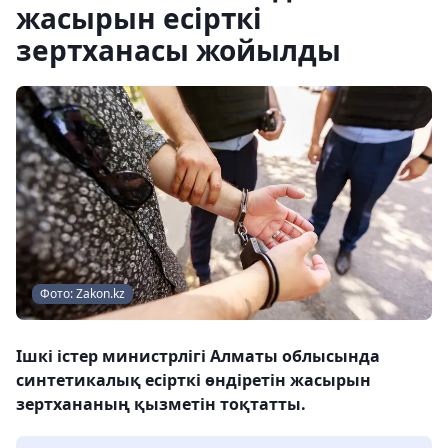
жасырын есірткі
зертханасы жойылды
Фото: Zakon.kz
Ішкі істер министрлігі Алматы облысында
синтетикалық есірткі өндіретін жасырын
зертхананың қызметін тоқтатты.