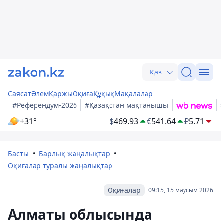
Қаз
Саясат
Әлем
Қаржы
Оқиға
Құқық
Мақалалар
#Референдум-2026
#Қазақстан мақтанышы
+31°
$
469.93
€
541.64
₽
5.71
Басты
Барлық жаңалықтар
Оқиғалар туралы жаңалықтар
Оқиғалар
09:15, 15 маусым 2026
Алматы облысында