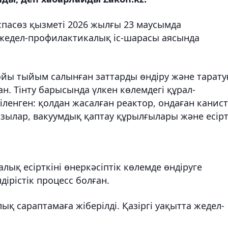
спасөз қызметі 2026 жылғы 23 маусымда
 жедел-профилактикалық іс-шарасы аясында
ойы тыйым салынған заттарды өндіру және тарату
н. Тінту барысында үлкен көлемдегі құрал-
ленген: қолдан жасалған реактор, ондаған канис
зылар, вакуумдық қаптау құрылғылары және есірт
ық есірткіні өнеркәсіптік көлемде өндіруге
ірістік процесс болған.
ық сараптамаға жіберілді. Қазіргі уақытта жедел-