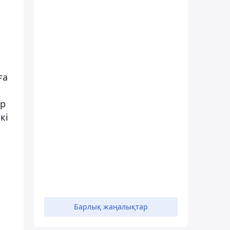
ға
тр
кі
Барлық жаңалықтар