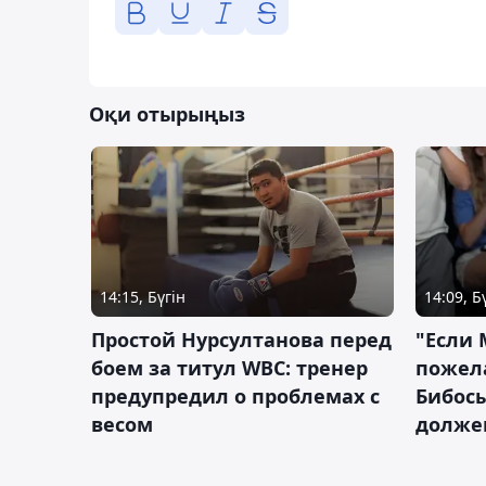
Оқи отырыңыз
14:15, Бүгін
14:09, Б
Простой Нурсултанова перед
"Если 
боем за титул WBC: тренер
пожел
предупредил о проблемах с
Бибосы
весом
должен