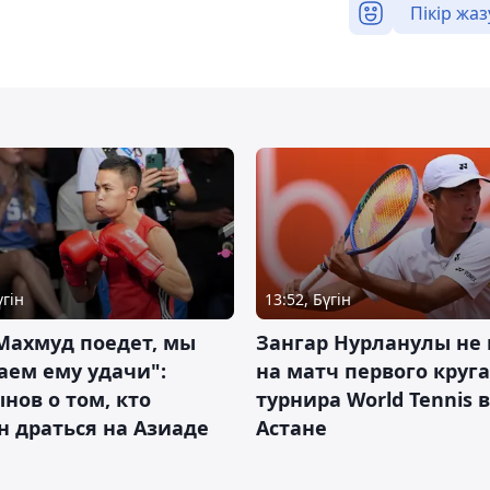
Пікір жаз
үгін
13:52, Бүгін
Махмуд поедет, мы
Зангар Нурланулы не
аем ему удачи":
на матч первого круга
нов о том, кто
турнира World Tennis в
 драться на Азиаде
Астане