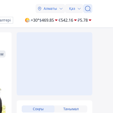
Алматы
Қаз
+30°
$
469.85
€
542.16
₽
5.78
алтері
ам
Соңғы
Танымал