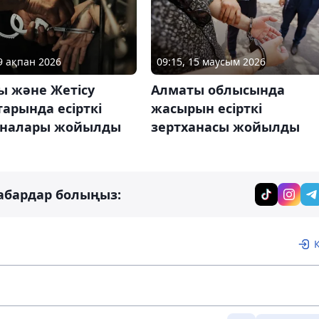
09 ақпан 2026
09:15, 15 маусым 2026
ы және Жетісу
Алматы облысында
арында есірткі
жасырын есірткі
аналары жойылды
зертханасы жойылды
абардар болыңыз: