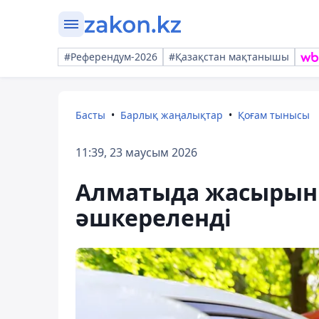
#Референдум-2026
#Қазақстан мақтанышы
Басты
Барлық жаңалықтар
Қоғам тынысы
11:39, 23 маусым 2026
Алматыда жасырын е
әшкереленді