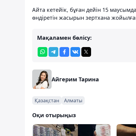
Айта кетейік, бұған дейін 15 маусым
өндіретін жасырын зертхана жойылға
Мақаламен бөлісу:
Айгерим Тарина
Қазақстан
Алматы
Оқи отырыңыз