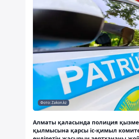
Фото: Zakon.kz
Алматы қаласында полиция қызметке
қылмысына қарсы іс-қимыл комитет
өндіретін жасырын зертхананы жой