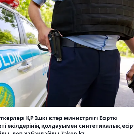
рлері ҚР Ішкі істер министрлігі Есірткі
і өкілдерінің қолдауымен синтетикалық есір
ды, деп хабарлайды Zakon.kz.