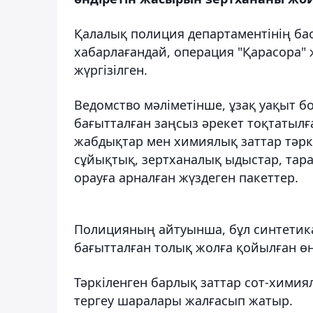
Қалалық полиция департаментінің ба
хабарлағандай, операция "Қарасора"
жүргізілген.
Ведомство мәліметінше, ұзақ уақыт б
бағытталған заңсыз әрекет тоқтатылға
жабдықтар мен химиялық заттар тәркі
сұйықтық, зертханалық ыдыстар, тара
орауға арналған жүздеген пакеттер.
Полицияның айтуынша, бұл синтетикал
бағытталған толық жолға қойылған өнд
Тәркіленген барлық заттар сот-химиял
тергеу шаралары жалғасып жатыр.