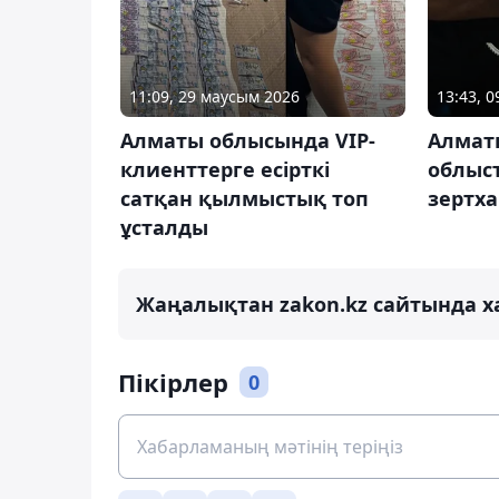
11:09, 29 маусым 2026
13:43, 
Алматы облысында VIP-
Алмат
клиенттерге есірткі
облыст
сатқан қылмыстық топ
зертх
ұсталды
Жаңалықтан zakon.kz сайтында х
Пікірлер
0