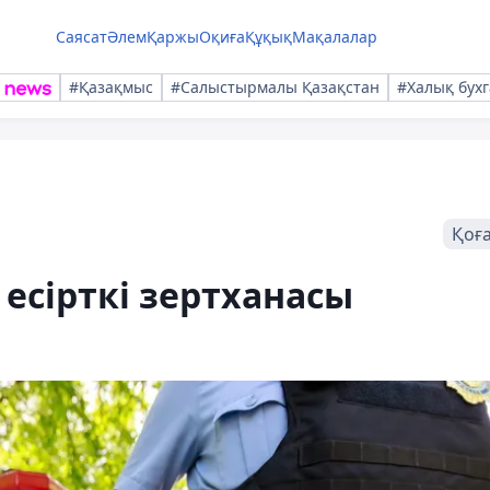
Саясат
Әлем
Қаржы
Оқиға
Құқық
Мақалалар
#Қазақмыс
#Салыстырмалы Қазақстан
#Халық бухг
Қоғ
сірткі зертханасы