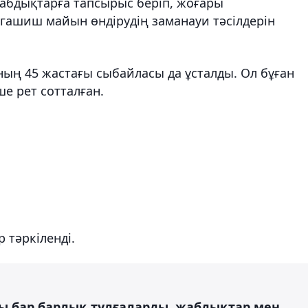
жабдықтарға тапсырыс беріп, жоғары
гашиш майын өндірудің заманауи тәсілдерін
ың 45 жастағы сыбайласы да ұсталды. Ол бұған
е рет сотталған.
р тәркіленді.
ы бар барлық тұлғаларды, жабдықтар мен