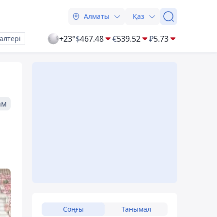
Алматы
Қаз
+23°
$
467.48
€
539.52
₽
5.73
алтері
ам
Соңғы
Танымал