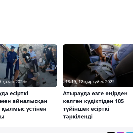
6 қазан 2024
18:19, 12 қыркүйек 2025
да есірткі
Атырауда өзге өңірден
умен айналысқан
келген күдіктіден 105
і қылмыс үстінен
түйіншек есірткі
ды
тәркіленді