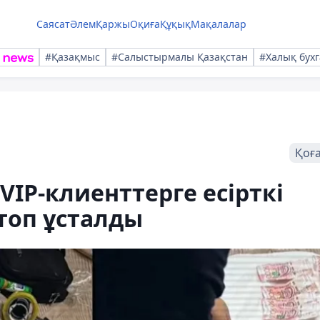
Саясат
Әлем
Қаржы
Оқиға
Құқық
Мақалалар
#Қазақмыс
#Салыстырмалы Қазақстан
#Халық бухг
Қоғ
IP-клиенттерге есірткі
топ ұсталды