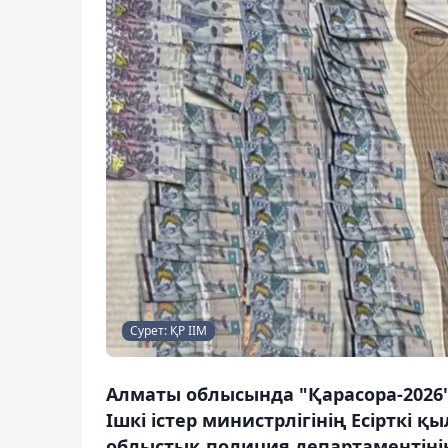
Сурет: ҚР ІІМ
Алматы облысында "Қарасора-2026
Ішкі істер министрлігінің Есірткі
облыстық полиция департаментінің