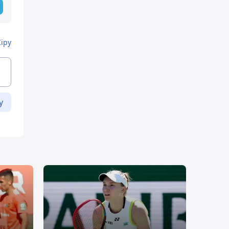
Кіру
у