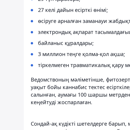
27 келі дайын есірткі өнімі;
өсіруге арналған заманауи жабдық
электрондық ақпарат тасымалдағы
байланыс құралдары;
3 миллион теңге қолма-қол ақша;
тіркелмеген травматикалық қару ме
Ведомствоның мәліметінше, фитозерт
уақыт бойы каннабис тектес есірткіле
салынған, аумағы 100 шаршы метрден
кеңейтуді жоспарлаған.
Сондай-ақ күдікті шетелдерге барып,