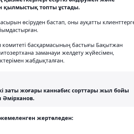
н қылмыстық топты ұстады.
і жасырын өсіруден бастап, оны ауқатты клиенттерг
 ұйымдастырған.
ыл комитеті басқармасының бастығы Бақытжан
тозертхана заманауи желдету жүйесімен,
иктерімен жабдықталған.
кі заты жоғары каннабис сорттары жыл бойы
н Әмірханов.
үркемеленген жертөледен: