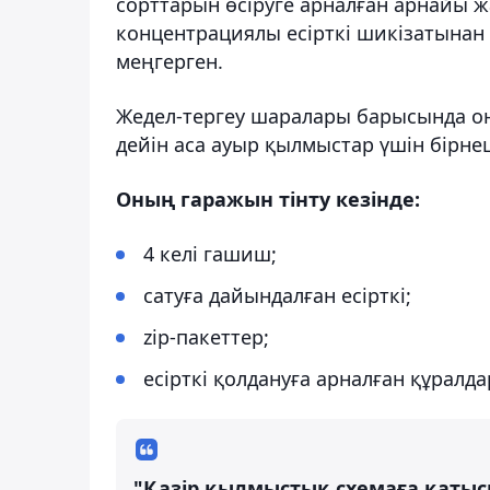
сорттарын өсіруге арналған арнайы 
концентрациялы есірткі шикізатынан 
меңгерген.
Жедел-тергеу шаралары барысында он
дейін аса ауыр қылмыстар үшін бірнеш
Оның гаражын тінту кезінде:
4 келі гашиш;
сатуға дайындалған есірткі;
zip-пакеттер;
есірткі қолдануға арналған құралда
"Қазір қылмыстық схемаға қатыс