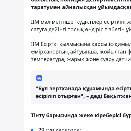
таратумен айналысқан ұйымдасқа
ІІМ мәліметінше, күдіктілер есірткін
сатуға дейінгі толық өндіріс тізбегін
ІІМ Есірткі қылмысына қарсы іс-қим
Әмірхановтың айтуынша, жойылған фи
температура, жарық және суару датч
"Бұл зертханада құрамында есірт
өсіріліп отырған", – деді Бақытжа
Тінту барысында жеке кіреберісі б
29 түп қарасора;