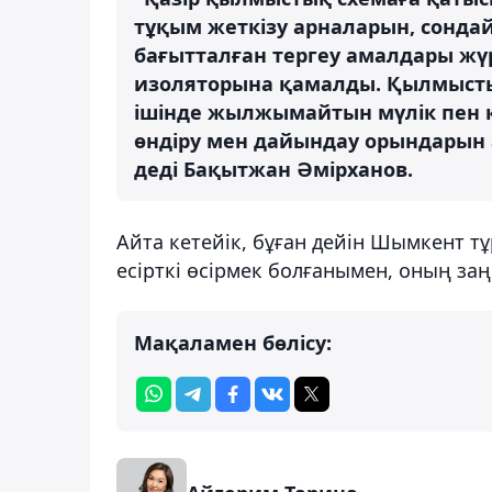
тұқым жеткізу арналарын, сондай
бағытталған тергеу амалдары жүр
изоляторына қамалды. Қылмысты
ішінде жылжымайтын мүлік пен қ
өндіру мен дайындау орындарын
деді Бақытжан Әмірханов.
Айта кетейік, бұған дейін Шымкент 
есірткі өсірмек болғанымен, оның за
Мақаламен бөлісу: