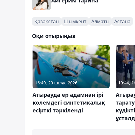
Айгерим Тарина
Қазақстан
Шымкент
Алматы
Астана
Оқи отырыңыз
16:49, 20 шілде 2026
19:44, 1
Атырауда ер адамнан ірі
Атырау
көлемдегі синтетикалық
тарат
есірткі тәркіленді
күдікт
ұстал