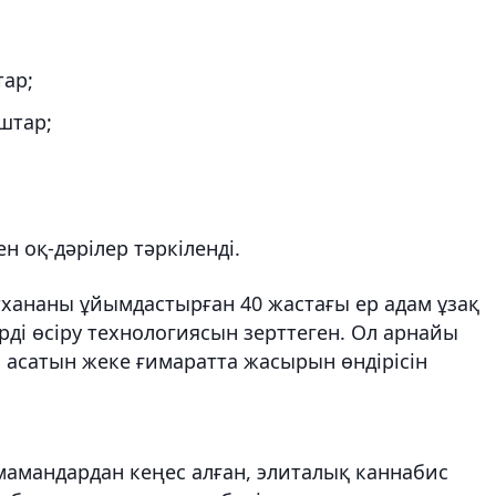
тар;
штар;
н оқ-дәрілер тәркіленді.
хананы ұйымдастырған 40 жастағы ер адам ұзақ
рді өсіру технологиясын зерттеген. Ол арнайы
 асатын жеке ғимаратта жасырын өндірісін
 мамандардан кеңес алған, элиталық каннабис