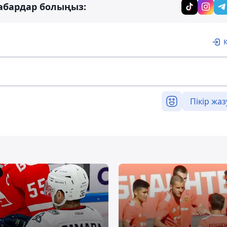
абардар болыңыз:
Пікір жаз