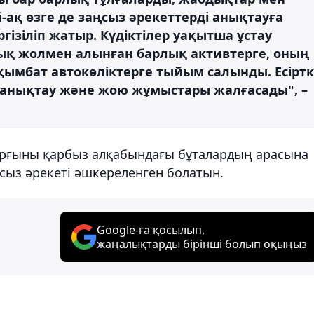
-ақ өзге де заңсыз әрекеттерді анықтауға
гізіліп жатыр. Күдіктілер уақытша ұстау
қ жолмен алынған барлық активтерге, оның
ымбат автокөліктерге тыйым салынды. Есіртк
 анықтау және жою жұмыстары жалғасады", –
тұрғыны қарбыз алқабындағы бұталардың арасына
ңсыз әрекеті әшкереленген болатын.
Google-ға қосылып,
жаңалықтарды бірінші болып оқыңыз