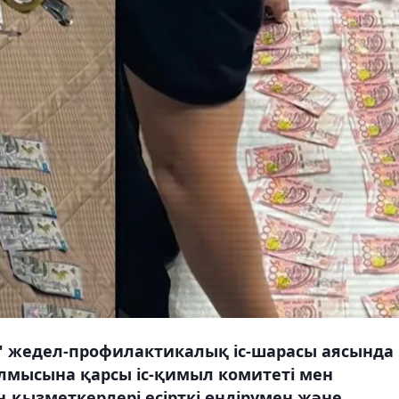
" жедел-профилактикалық іс-шарасы аясында
 қылмысына қарсы іс-қимыл комитеті мен
 қызметкерлері есірткі өндірумен және