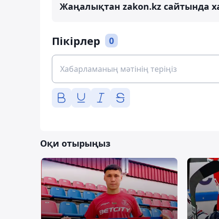
Жаңалықтан zakon.kz сайтында х
Пікірлер
0
Оқи отырыңыз